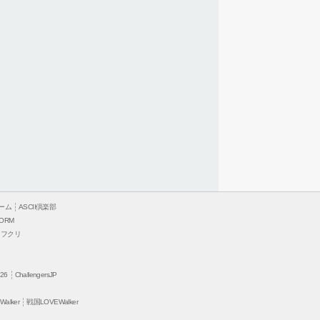
ーム
ASCII倶楽部
ORM
ソフクリ
26
ChallengersJP
alker
戦国LOVEWalker