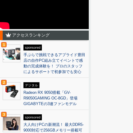
アクセスランキング
1
sponsored
手ぶらで挑戦できるアプライド豊田
店の自作PC組み立てイベントで感
動の完成体験を！ プロのスタッフ
によるサポートで初参加でも安心
2
デジタル
Radeon RX 9050搭載「GV-
R9050GAMING OC-8GD」登場
GIGABYTEの3連ファンモデル
3
sponsored
大人向けPCの新潮流！ 最大DDR5-
9000対応で256GBメモリー搭載可