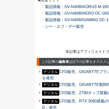
■関連サイト
製品情報：GV-N4080AORUS M-16
製品情報：GV-N4080AERO OC-16
製品情報：GV-N4080GAMING OC-1
シー・エフ・デー販売
本記事はアフィリエイト
この記事の
編集者
は以下の記事もオススメ
CFD販売、GIGABYTEブラン
デジタル
を発売
CFD販売、GIGABYTE製B
デジタル
CFD販売、Z790チップ搭載の
デジタル
CFD販売、RTX 3060搭載の
デジタル
D」発売