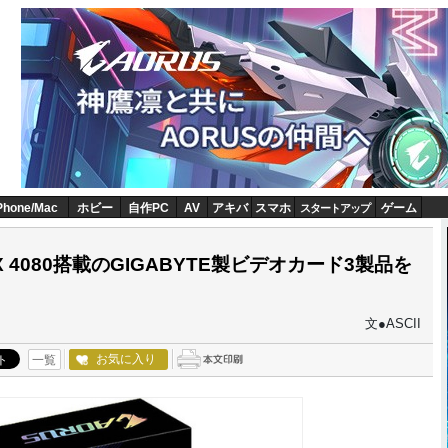
Phone/Mac
ホビー
自作PC
AV
アキバ
スマホ
ゲーム
スタートアップ
 RTX 4080搭載のGIGABYTE製ビデオカード3製品を
文●ASCII
お気に入り
一覧