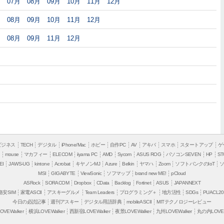
月
07月
08月
09月
10月
11月
12月
月
08月
09月
10月
11月
12月
月
08月
09月
11月
12月
ビジネス
TECH
デジタル
iPhone/Mac
ホビー
自作PC
AV
アキバ
スマホ
スタートアップ
ゲ
mouse
マカフィー
ELECOM
iiyama PC
AMD
Sycom
ASUS ROG
パソコンSEVEN
HP
ST
EI
JAWS-UG
kintone
Acrobat
キヤノンMJ
Azure
Belkin
ヤマハ
Zoom
ソフトバンクのIoT
MSI
GIGABYTE
ViewSonic
ソフマップ
brand new ME!
pCloud
ASRock
SORACOM
Dropbox
CData
Backlog
Fortinet
ASUS
JAPANNEXT
格安SIM
家電ASCII
アスキーグルメ
Team Leaders
プログラミング＋
地方活性
SDGs
PUACL20
今日の必読記事
週刊アスキー
デジタル用語辞典
mobileASCII
MITテクノロジーレビュー
VEWalker
横浜LOVEWalker
西新宿LOVEWalker
夜景LOVEWalker
九州LOVEWalker
丸の内LOVEW