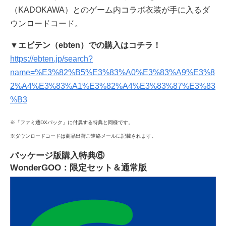
（KADOKAWA）とのゲーム内コラボ衣装が手に入るダ
ウンロードコード。
▼エビテン（ebten）での購入はコチラ！
https://ebten.jp/search?
name=%E3%82%B5%E3%83%A0%E3%83%A9%E3%8
2%A4%E3%83%A1%E3%82%A4%E3%83%87%E3%83
%B3
※「ファミ通DXパック」に付属する特典と同様です。
※ダウンロードコードは商品出荷ご連絡メールに記載されます。
パッケージ版購入特典⑥
WonderGOO：限定セット＆通常版