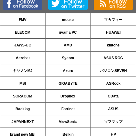
FMV
mouse
マカフィー
ELECOM
iiyama PC
HUAWEI
JAWS-UG
AMD
kintone
Acrobat
Sycom
ASUS ROG
キヤノンMJ
Azure
パソコンSEVEN
MSI
GIGABYTE
ASRock
SORACOM
Dropbox
CData
Backlog
Fortinet
ASUS
JAPANNEXT
ViewSonic
ソフマップ
brand new ME!
Belkin
HP