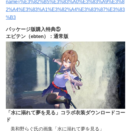
name=%E3%82%B5%E3%83%A0%E3%83%A9%E3%8
2%A4%E3%83%A1%E3%82%A4%E3%83%87%E3%83
%B3
パッケージ版購入特典⑤
エビテン（ebten）：通常版
「水に溺れて夢を見る」コラボ衣装ダウンロードコー
ド
美和野らぐ氏の画集「水に溺れて夢を見る」