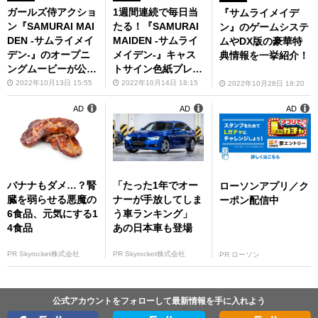
ガールズ侍アクショ
1週間連続で毎日当
『サムライメイデ
ン『SAMURAI MAI
たる！『SAMURAI
ン』のゲームシステ
DEN -サムライメイ
MAIDEN -サムライ
ムやDX版の豪華特
デン-』のオープニ
メイデン-』キャス
典情報を一挙紹介！
ングムービーが公
トサイン色紙プレゼ
開！
ントキャンペーンが
2022年10月13日 15:55
2022年10月14日 18:15
2022年10月28日 18:20
開催
AD
AD
AD
バナナもダメ…？腎
「たった1年でオー
ローソンアプリ／ク
臓を弱らせる悪魔の
ナーが手放してしま
ーポン配信中
6食品、元気にする1
う車ランキング」
4食品
あの日本車も登場
PR Skyrocket株式会社
PR Skyrocket株式会社
PR ローソン
公式アカウントをフォローして最新情報を手に入れよう