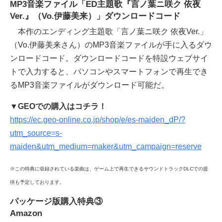
MP3音楽ファイル「ED主題歌『言ノ葉ニ咲ク 依夜
Ver.』（Vo.伊藤美来）」ダウンロードコード
本作のエンディング主題歌「言ノ葉ニ咲ク 依夜Ver.」
（Vo.伊藤美来さん）のMP3音楽ファイルが手に入るダウ
ンロードコード。ダウンロードコードを特設ウェブサイ
トで入力すると、パソコンやスマートフォンで再生でき
るMP3音楽ファイルがダウンロード可能だ。
▼GEOでの購入はコチラ！
https://ec.geo-online.co.jp/shop/e/es-maiden_dP/?
utm_source=s-
maiden&utm_medium=maker&utm_campaign=reserve
※この特典に収録されている楽曲は、ゲーム上で再生できるサウンドトラックDLCでの提
供も予定しております。
パッケージ版購入特典③
Amazon