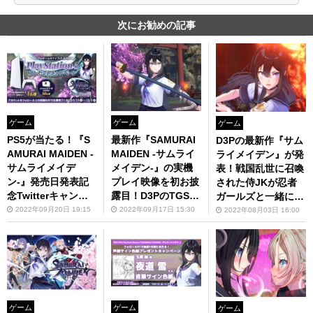
次にお勧めの記事
ゲーム
ゲーム
ゲーム
PS5が当たる！『S
最新作『SAMURAI
D3Pの最新作『サム
AMURAI MAIDEN -
MAIDEN -サムライ
ライメイデン』が発
サムライメイデ
メイデン-』の実機
表！戦国乱世に召喚
ン-』発売日発表記
プレイ映像を初お披
された侍JKが忍者
念Twitterキャンペ
露目！D3PのTGS配
ガールズと一緒に大
ーンを開催
信番組をレポート
暴れ
2022年09月20日 19:15
2022年09月17日 15:30
2022年08月03日 16:00
【TGS2022】
ゲーム
ゲーム
ゲーム