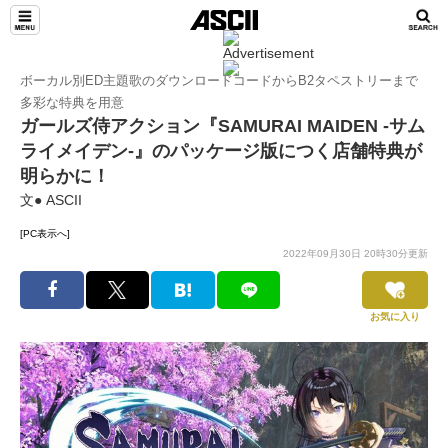
ボーカル別ED主題歌のダウンロードコードからB2タペストリーまで
多彩な特典を用意
ガールズ侍アクション『SAMURAI MAIDEN -サム
ライメイデン-』のパッケージ版につく店舗特典が
明らかに！
文● ASCII
[PC表示へ]
2022年09月30日 20時30分更新
お気に入り