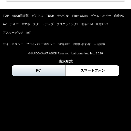
TOP
ASCII倶楽部
ビジネス
TECH
デジタル
iPhone/Mac
ゲーム・ホビー
自作PC
AV
アキバ
スマホ
スタートアップ
プログラミング+
格安SIM
家電ASCII
アスキーグルメ
IoT
サイトポリシー
プライバシーポリシー
運営会社
お問い合わせ
広告掲載
© KADOKAWA ASCII Research Laboratories, Inc.
2026
表示形式
PC
スマートフォン