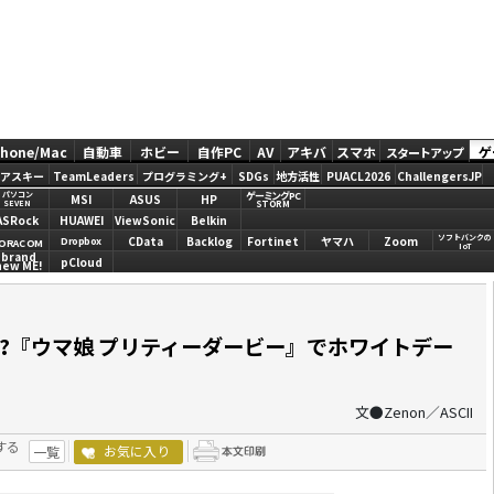
Phone/Mac
自動車
ホビー
自作PC
AV
アキバ
スマホ
ゲ
スタートアップ
アスキー
TeamLeaders
プログラミング+
SDGs
地方活性
PUACL2026
ChallengersJP
ゲーミングPC
パソコン
MSI
ASUS
HP
STORM
SEVEN
ASRock
HUAWEI
ViewSonic
Belkin
ソフトバンクの
CData
Backlog
Fortinet
ヤマハ
Zoom
Dropbox
ORACOM
IoT
brand
pCloud
new ME!
?『ウマ娘 プリティーダービー』でホワイトデー
文●Zenon／ASCII
する
お気に入り
一覧