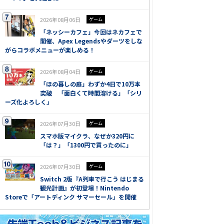
2026年08月06日
ゲーム
「ネッシーカフェ」今回はネカフェで
開催、Apex Legendsやダーツをしな
がらコラボメニューが楽しめる！
2026年08月04日
ゲーム
「ほの暮しの庭」わずか4日で10万本
突破 「面白くて時間溶ける」「シリ
ーズ化よろしく」
2026年07月30日
ゲーム
スマホ版マイクラ、なぜか320円に
「は？」「1300円で買ったのに」
2026年07月30日
ゲーム
Switch 2版『A列車で行こう はじまる
観光計画』が初登場！Nintendo
Storeで「アートディンク サマーセール」を開催