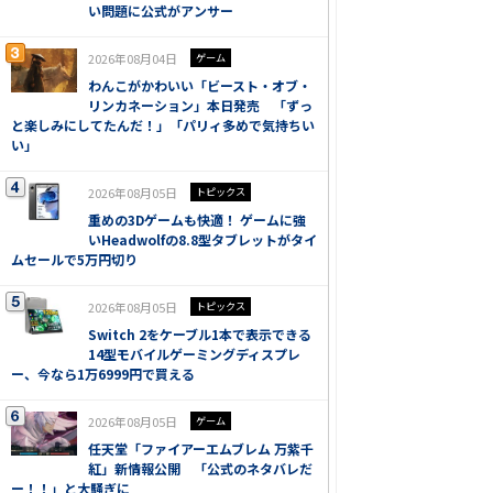
い問題に公式がアンサー
2026年08月04日
ゲーム
わんこがかわいい「ビースト・オブ・
リンカネーション」本日発売 「ずっ
と楽しみにしてたんだ！」「パリィ多めで気持ちい
い」
2026年08月05日
トピックス
重めの3Dゲームも快適！ ゲームに強
いHeadwolfの8.8型タブレットがタイ
ムセールで5万円切り
2026年08月05日
トピックス
Switch 2をケーブル1本で表示できる
14型モバイルゲーミングディスプレ
ー、今なら1万6999円で買える
2026年08月05日
ゲーム
任天堂「ファイアーエムブレム 万紫千
紅」新情報公開 「公式のネタバレだ
ー！！」と大騒ぎに