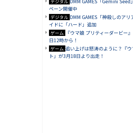
DMM GAMES「Gemini
デジタル
ペーン開催中
DMM GAMES「神殺しの
デジタル
イドに「ハード」追加
『ウマ娘 プリティーダービー』
ゲーム
日12時から！
追い上げは怒涛のように？『ウ
ゲーム
ト」が3月18日より出走！