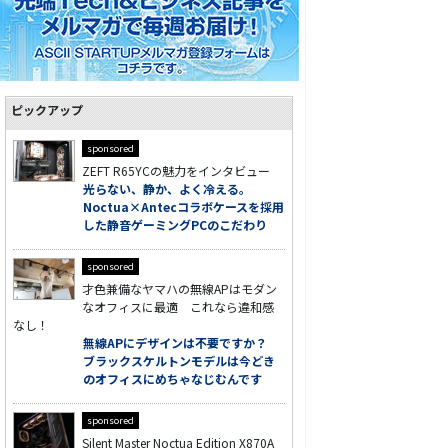
ピックアップ
sponsored
ZEFT R65YCの魅力をインタビュー
光らない、静か、よく冷える。
Noctua×Antecコラボケースを採用
した静音ゲーミングPCのこだわり
sponsored
才色兼備なヤマハの無線APはモダン
なオフィスに最適 これなら違和感
なし！
無線APにデザインは不要ですか？
ブラックスケルトンモデルは今どき
のオフィスにめちゃなじむんです
sponsored
Silent Master Noctua Edition X870A