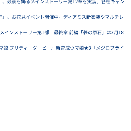
 Seed」、最後を飾るメインストーリー第12章を実装。各種キャン
アリア」、お花見イベント開催中。ディアミス新衣装やマルチレ
メインストーリー第1部 最終章 前編「夢の原石」は3月18
マ娘 プリティーダービー』新育成ウマ娘★3「メジロブライ