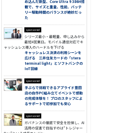
め込んだ新型、Core Ultra 9 386H搭
載で、サイズと重量、性能、バッテ
リー駆動時間のバランスが絶妙だっ
た
sponsored
シリーズ最小・最軽量、申し込みから
最短4営業日。モバイル通信対応でキ
ャッシュレス導入のハードルを下げる
キャッシュレス決済の利用シーンを
広げる 三井住友カードの「stera
terminal light」とソフトバンクの
IoT回線
sponsored
手ぶらで挑戦できるアプライド豊田
店の自作PC組み立てイベントで感動
の完成体験を！ プロのスタッフによ
るサポートで初参加でも安心
sponsored
ガバナンスの徹底で安全を担保し、AI
活用の促進で目指すのは“トレジャー