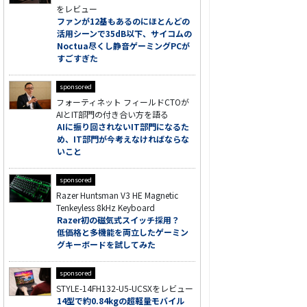
をレビュー
ファンが12基もあるのにほとんどの
活用シーンで35dB以下、サイコムの
Noctua尽くし静音ゲーミングPCが
すごすぎた
sponsored
フォーティネット フィールドCTOが
AIとIT部門の付き合い方を語る
AIに振り回されないIT部門になるた
め、IT部門が今考えなければならな
いこと
sponsored
Razer Huntsman V3 HE Magnetic
Tenkeyless 8kHz Keyboard
Razer初の磁気式スイッチ採用？
低価格と多機能を両立したゲーミン
グキーボードを試してみた
sponsored
STYLE-14FH132-U5-UCSXをレビュー
14型で約0.84kgの超軽量モバイル