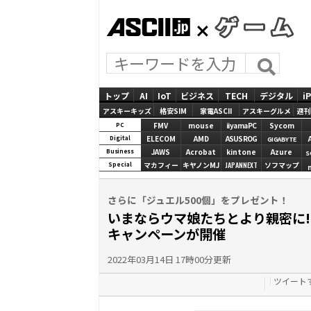
ASCII.jp
GAMES
トップ
AI
IoT
ビジネス
TECH
デジタル
i
アスキーキッズ
格安SIM
家電ASCII
アスキーグルメ
週刊
FMV
mouse
iiyamaPC
Sycom
PC
ELECOM
AMD
ASUS ROG
Digital
GIGABYTE
JAWS
Acrobat
kintone
Azure
Business
S
マカフィー
キヤノンMJ
JAPANNEXT
ソフマップ
Special
さらに「ジュエル500個」をプレゼント！
いまならウマ娘たちとより親密に!
キャンペーンが開催
2022年03月14日 17時00分更新
ツイート