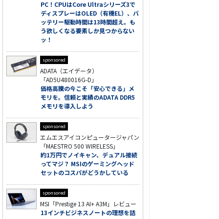
PC！CPUはCore Ultraシリーズ3で
ディスプレーはOLED（有機EL）、バ
ッテリー駆動時間は13時間超え。も
う欲しくなる要素しか見つからない
ッ！
sponsored
ADATA（エイデータ）
「AD5U480016G-D」
価格高騰の今こそ「安心できる」メ
モリを。信頼と実績のADATA DDR5
メモリを導入しよう
sponsored
エムエスアイコンピュータージャパン
「MAESTRO 500 WIRELESS」
約1万円でノイキャン、デュアル接続
ってマジ？ MSIのゲーミングヘッド
セットのコスパがどうかしている
sponsored
MSI「Prestige 13 AI+ A3M」レビュー
13インチビジネスノートの理想を詰