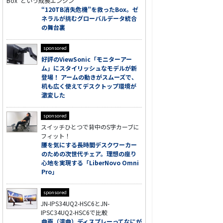
Box”という成長エンジン
“120TB消失危機”を救ったBox。ゼ
ネラルが挑むグローバルデータ統合
の舞台裏
sponsored
好評のViewSonic「モニターアー
ム」にスタイリッシュなモデルが新
登場！ アームの動きがスムーズで、
机も広く使えてデスクトップ環境が
激変した
sponsored
スイッチひとつで背中のS字カーブに
フィット！
腰を気にする長時間デスクワーカー
のための次世代チェア。理想の座り
心地を実現する「LiberNovo Omni
Pro」
sponsored
JN-IPS34UQ2-HSC6とJN-
IPSC34UQ2-HSC6で比較
曲面（湾曲）ディスプレーってなにが