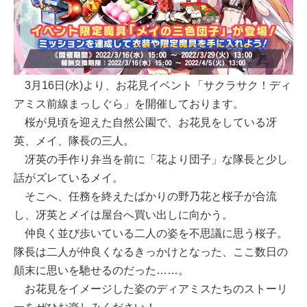
3月16日(水)より、お花見イベント「サクラサク！ディ
アミス前線まっしぐら」を開催しております。
桜が見頃を迎えた自然公園で、お花見をしている冴
英、メイ、隊長の三人。
冴英の手作り弁当を前に「花より団子」な隊長と少し
話がズレているメイ。
そこへ、任務を終えたばかりの野乃花と桜子が合流
し、冴英とメイは屋台へ買い出しに向かう。
仲良く並び歩いている二人の姿を不思議に思う桜子。
隊長は二人が仲良くなるきっかけとなった、ここ数日の
顛末に思いを馳せるのだった……。
お花見をイメージした姿のディアミスたちのストーリ