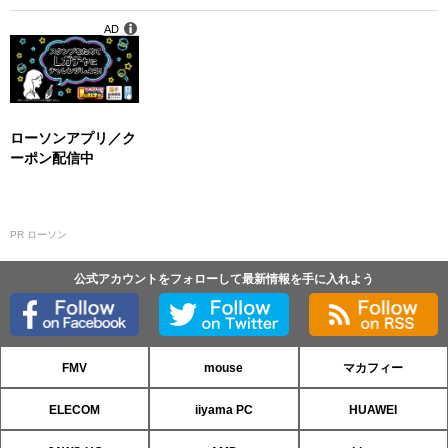
ィアミス「花小路真
央」や新衣装「パー
AD
ティードレス」が追
加！
ローソンアプリ／ク
ーポン配信中
PR ローソン
公式アカウントをフォローして最新情報を手に入れよう
FMV
mouse
マカフィー
ELECOM
iiyama PC
HUAWEI