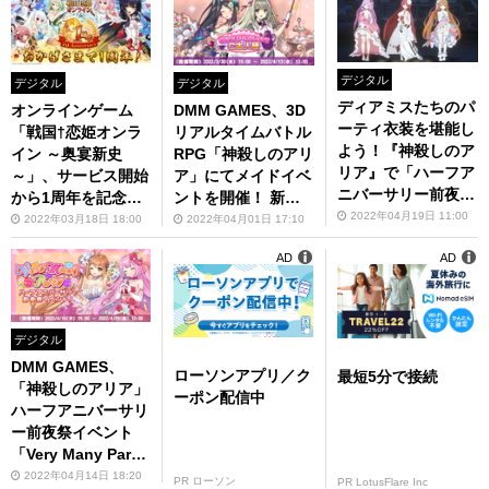
デジタル
デジタル
デジタル
ディアミスたちのパ
オンラインゲーム
DMM GAMES、3D
ーティ衣装を堪能し
「戦国†恋姫オンラ
リアルタイムバトル
よう！『神殺しのア
イン ～奥宴新史
RPG「神殺しのアリ
リア』で「ハーフア
～」、サービス開始
ア」にてメイドイベ
ニバーサリー前夜祭
から1周年を記念し
ントを開催！ 新デ
イベント・Very Ma
2022年04月19日 11:00
た豪華イベントキャ
ィアミス、クエスト
2022年03月18日 18:00
2022年04月01日 17:10
ny Party」に挑戦
ンペーンを開催
レイドも追加
AD
AD
デジタル
DMM GAMES、
ローソンアプリ／ク
最短5分で接続
「神殺しのアリア」
ーポン配信中
ハーフアニバーサリ
ー前夜祭イベント
「Very Many Part
y」を開催！ 新デ
2022年04月14日 18:20
PR ローソン
PR LotusFlare Inc