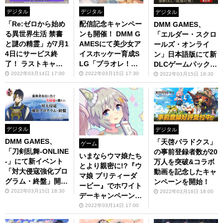
デジタル
デジタル
デジタル
「Re:ゼロから始め
配信記念キャンペー
DMM GAMES、
る異世界生活 禁書
ンも開催！ DMM G
「エルダー・スクロ
と謎の精霊」が7月1
AMESにて美少女ア
ールズ・オンライ
4日にサービス終
イスホッケー育成S
ン」日本語版にて新
了！ ラストキャン
LG「プラオレ！～S
DLCゲームパック
ペーン「禁書と謎の
MILE PRINCESS
「超越の潮」配信開
2022年03月14日 17:00
2022年03月15日 17:30
2022年03月15日 18:30
精霊」開催
～」リリース
始
デジタル
デジタル
DMM GAMES、
「天啓パラドクス」
ゲーム
「刀剣乱舞-ONLINE
の事前登録者数が20
いまならウマ娘たち
-」にて新イベント
万人を突破&コラボ
とより親密に!?『ウ
「対大侵寇強化プロ
動画を記念したキャ
マ娘 プリティーダ
グラム・終盤」開
ンペーンを開始！
ービー』でホワイト
催！
2022年03月15日 18:30
2022年03月18日 18:00
デーキャンペーンが
開催
2022年03月14日 17:00