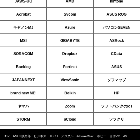
JAWS-UG
AMD
kintone
Acrobat
Sycom
ASUS ROG
キヤノンMJ
Azure
パソコンSEVEN
MSI
GIGABYTE
ASRock
SORACOM
Dropbox
CData
Backlog
Fortinet
ASUS
JAPANNEXT
ViewSonic
ソフマップ
brand new ME!
Belkin
HP
ヤマハ
Zoom
ソフトバンクのIoT
STORM
pCloud
ソフクリ
TOP
ASCII倶楽部
ビジネス
TECH
デジタル
iPhone/Mac
ホビー
自作PC
AV