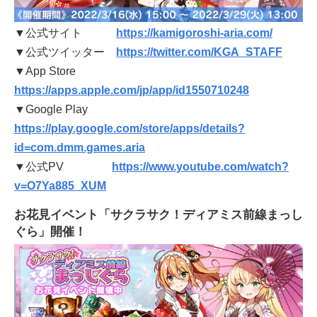
▼公式サイト
https://kamigoroshi-aria.com/
▼公式ツイッター
https://twitter.com/KGA_STAFF
▼App Store
https://apps.apple.com/jp/app/id1550710248
▼Google Play
https://play.google.com/store/apps/details?
id=com.dmm.games.aria
▼公式PV
https://www.youtube.com/watch?
v=O7Ya885_XUM
お花見イベント「サクラサク！ディアミス前線まっし
ぐら」開催！