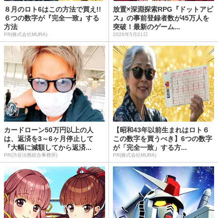
８月のロト6はこの方法で買え!!
放置×深淵探索RPG『ドットアビ
６つの数字が『完全一致』する
ス』の事前登録者数が45万人を
方法
突破！最新のゲーム...
PR(株式会社MURA)
2026年5月21日
カードローン50万円以上の人
【昭和43年以前生まれはロト６
は、返済を3～6ヶ月停止して
この数字を買うべき】6つの数字
『大幅に減額してから返済...
が「完全一致」する方...
PR(渋谷法務総合事務所)
PR(株式会社MURA)