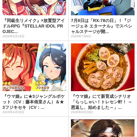
『同級生リメイク』×放置型アイ
7月8日は「RX-78の日」！『ジ
ドルRPG『STELLAR IDOL PR
ージェネ エターナル』でスペシ
OJEC...
ャルステージが開...
2026年5月18日
2026年7月8日
『ウマ娘』に★3ジャングルポケ
『ウマ娘』にて新育成シナリオ
ット（CV：藤本侑里さん）＆★
「らっしゃい！トレセン軒！ ～
3フジキセキ（CV：...
恩返し、始めました～」...
2026年4月30日
2026年6月29日