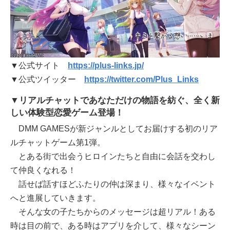
▼公式サイト
https://plus-links.jp/
▼公式ツイッター
https://twitter.com/Plus_Links
▼リアルチャットであなただけの物語を紡ぐ、全く新
しい体験型恋愛ゲーム登場！
DMM GAMESが新ジャンルとしてお届けする初のリア
ルチャットゲーム第1弾。
とある街で出会うヒロインたちと自由に会話を交わし
て仲良くなれる！
話せば話すほどふたりの仲は深まり、様々なイベント
へと進展していきます。
そんな女の子たちからのメッセージは超リアル！ある
時は目の前で、ある時はアプリを介して、様々なシーン