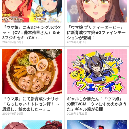
『ウマ娘』に★3ジャングルポケ
『ウマ娘 プリティーダービー』
ット（CV：藤本侑里さん）＆★
に新育成ウマ娘★3ファインモー
3フジキセキ（CV：...
ションが登場！
2026年4月30日
2026年7月10日
『ウマ娘』にて新育成シナリオ
ギャルしか勝たん！『ウマ娘』
「らっしゃい！トレセン軒！ ～
の新TVCM「ウマむすめえかきう
恩返し、始めました～」...
た」ギャル篇が公開
2026年6月29日
2026年5月21日