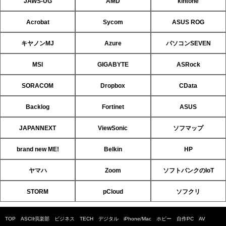
JAWS-UG
AMD
kintone
Acrobat
Sycom
ASUS ROG
キヤノンMJ
Azure
パソコンSEVEN
MSI
GIGABYTE
ASRock
SORACOM
Dropbox
CData
Backlog
Fortinet
ASUS
JAPANNEXT
ViewSonic
ソフマップ
brand new ME!
Belkin
HP
ヤマハ
Zoom
ソフトバンクのIoT
STORM
pCloud
ソフクリ
TOP
ASCII倶楽部
ビジネス
TECH
デジタル
iPhone/Mac
ホビー
自作PC
AV