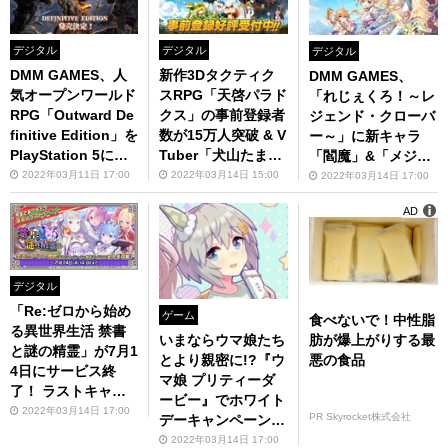
デジタル
デジタル
デジタル
DMM GAMES、人
新作3Dタクティク
DMM GAMES、
気オープンワールド
スRPG「天啓パラド
「れじぇくろ！～レ
RPG「Outward De
クス」の事前登録者
ジェンド・クローバ
finitive Edition」を
数が15万人突破 & V
ー～」に新キャラ
PlayStation 5にて
Tuber「犬山たま
「閻魔」&「メジェ
発売
き」コラボ動画の公
ド」が登場
2022年03月11日 17:00
2022年03月14日 15:00
2022年03月14日 17:00
開日が決定！
AD
デジタル
「Re:ゼロから始め
ゲーム
食べないで！中性脂
る異世界生活 禁書
肪が爆上がりする最
いまならウマ娘たち
と謎の精霊」が7月1
悪の食品
とより親密に!?『ウ
4日にサービス終
マ娘 プリティーダ
了！ ラストキャン
ービー』でホワイト
ペーン「禁書と謎の
2022年03月14日 17:00
PR Skyrocket株式会社
デーキャンペーンが
精霊」開催
開催
2022年03月14日 17:00