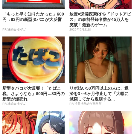
「もっと早く知りたかった」600
放置×深淵探索RPG『ドットアビ
円→83円の新型タバコが大反響
ス』の事前登録者数が45万人を
突破！最新のゲーム...
PR(株式会社HAL)
2026年5月21日
新型タバコが大反響！「たばこ
リボ払い50万円以上の人は、返
税、さようなら」600円→83円の
済を3～6ヶ月停止して『大幅に
新型が爆売れ
減額してから返済する...
PR(株式会社HAL)
PR(渋谷法務総合事務所)