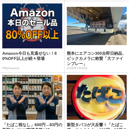
Amazon今日も見逃せない！8
熊本にエアコン300台即日納品、
0%OFF以上が続々登場
ビックカメラに称賛「大ファイ
ンプレー」
PR(Amazon)
2026年7月30日
「たばこ税なし」600円→83円の
新型タバコが大反響！「たばこ