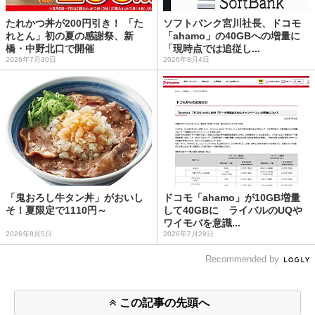
たれかつ丼が200円引き！ 「た
ソフトバンク宮川社長、ドコモ
れとん」初の夏の感謝祭、新
「ahamo」の40GBへの増量に
橋・中野北口で開催
「現時点では追従し...
2026年7月30日
2026年8月4日
「鬼おろし牛タン丼」がおいし
ドコモ「ahamo」が10GB増量
そ！夏限定で1110円～
して40GBに ライバルのUQや
ワイモバを意識...
2026年8月5日
2026年7月29日
Recommended by
この記事の先頭へ