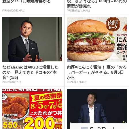
新型タバコに喫煙者群がる
税、さようなら」600円→83円の
新型が爆売れ
PR(株式会社HAL)
PR(株式会社HAL)
なぜahamoは40GBに増量した
肉厚×にんにく醤油！ 夏の「おろ
のか 見えてきたドコモの“本
しバーガー」がそそる。8月5日
音” (1/5)
から
2026年8月6日
2026年7月30日