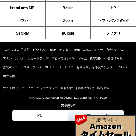
brand new ME!
Belkin
HP
ヤマハ
Zoom
ソフトバンクのIoT
STORM
pCloud
ソフクリ
TOP
ASCII倶楽部
ビジネス
TECH
デジタル
iPhone/Mac
ホビー
自作PC
AV
アキバ
スマホ
スタートアップ
プログラミング+
ゲーム
格安SIM
倶楽部情報局
家電ASCII
アスキーグルメ
MITTR
IoT
サイバーセキュリティ小説コンテスト
SDGs
地方活性
サイトポリシー
プライバシーポリシー
運営会社
お問い合わせ
広告掲載
© KADOKAWA ASCII Research Laboratories, Inc. 2026
表示形式
PC
スマートフォン