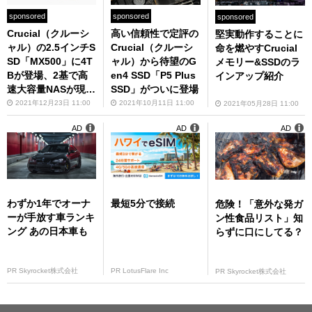
sponsored
sponsored
sponsored
Crucial（クルーシ
高い信頼性で定評の
堅実動作することに
ャル）の2.5インチS
Crucial（クルーシ
命を燃やすCrucial
SD「MX500」に4T
ャル）から待望のG
メモリー&SSDのラ
Bが登場、2基で高
en4 SSD「P5 Plus
インアップ紹介
速大容量NASが現実
SSD」がついに登場
的に
2021年12月23日 11:00
2021年10月11日 11:00
2021年05月28日 11:00
AD
AD
AD
わずか1年でオーナ
最短5分で接続
危険！「意外な発ガ
ーが手放す車ランキ
ン性食品リスト」知
ング あの日本車も
らずに口にしてる？
PR Skyrocket株式会社
PR LotusFlare Inc
PR Skyrocket株式会社