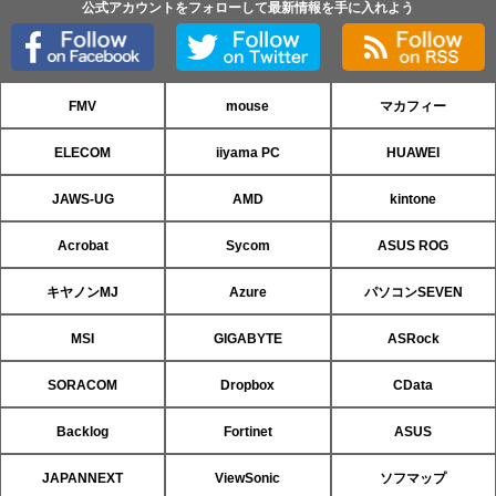
公式アカウントをフォローして最新情報を手に入れよう
FMV
mouse
マカフィー
ELECOM
iiyama PC
HUAWEI
JAWS-UG
AMD
kintone
Acrobat
Sycom
ASUS ROG
キヤノンMJ
Azure
パソコンSEVEN
MSI
GIGABYTE
ASRock
SORACOM
Dropbox
CData
Backlog
Fortinet
ASUS
JAPANNEXT
ViewSonic
ソフマップ