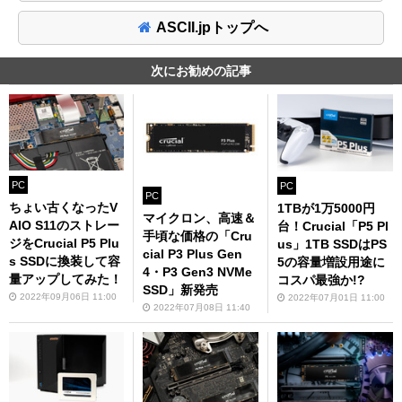
ASCII.jpトップへ
次にお勧めの記事
PC
PC
PC
ちょい古くなったV
1TBが1万5000円
マイクロン、高速＆
AIO S11のストレー
台！Crucial「P5 Pl
手頃な価格の「Cru
ジをCrucial P5 Plu
us」1TB SSDはPS
cial P3 Plus Gen
s SSDに換装して容
5の容量増設用途に
4・P3 Gen3 NVMe
量アップしてみた！
コスパ最強か!?
SSD」新発売
2022年09月06日 11:00
2022年07月01日 11:00
2022年07月08日 11:40