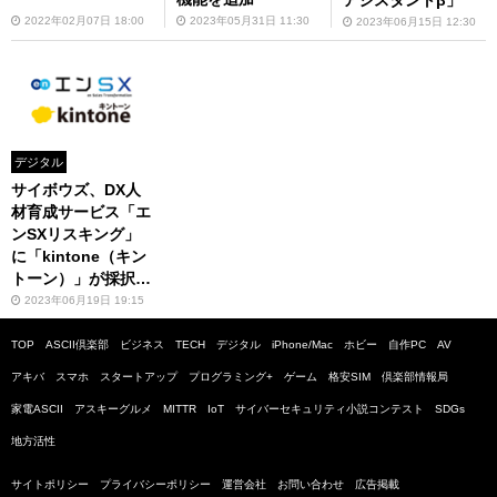
2022年02月07日 18:00
2023年05月31日 11:30
2023年06月15日 12:30
デジタル
サイボウズ、DX人
材育成サービス「エ
ンSXリスキング」
に「kintone（キン
トーン）」が採択さ
れたことを発表
2023年06月19日 19:15
TOP
ASCII倶楽部
ビジネス
TECH
デジタル
iPhone/Mac
ホビー
自作PC
AV
アキバ
スマホ
スタートアップ
プログラミング+
ゲーム
格安SIM
倶楽部情報局
家電ASCII
アスキーグルメ
MITTR
IoT
サイバーセキュリティ小説コンテスト
SDGs
地方活性
サイトポリシー
プライバシーポリシー
運営会社
お問い合わせ
広告掲載