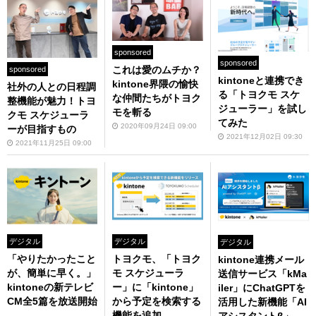
sponsored
sponsored
これは愛のムチか？
sponsored
kintoneと連携でき
kintone界隈の愉快
社外の人との日程調
る「トヨクモ スケ
な仲間たちがトヨク
整機能が魅力！トヨ
ジューラー」を試し
モを斬る
クモ スケジューラ
てみた
2020年09月24日 09:00
ーが目指すもの
2021年12月02日 09:30
2021年11月25日 09:00
デジタル
デジタル
デジタル
「やりたかったこと
トヨクモ、「トヨク
kintone連携メール
が、簡単に早く。」
モ スケジューラ
送信サービス「kMa
kintoneの新テレビ
ー」に「kintone」
iler」にChatGPTを
CM全5篇を放送開始
から予定を検索する
活用した新機能「AI
機能を追加
アシスタントβ」