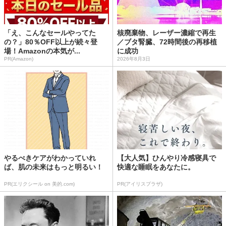
「え、こんなセールやってた
核廃棄物、レーザー濃縮で再生
の？」80％OFF以上が続々登
／ブタ腎臓、72時間後の再移植
場！Amazonの本気が...
に成功
PR(Amazon)
2026年8月3日
やるべきケアがわかっていれ
【大人気】ひんやり冷感寝具で
ば、肌の未来はもっと明るい！
快適な睡眠をあなたに。
PR(エリクシール on 美的.com)
PR(アイリスプラザ)