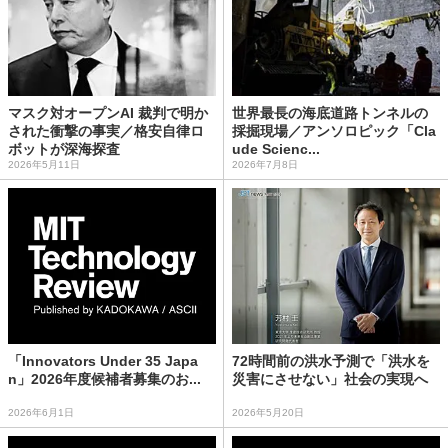
マスク対オープンAI 裁判で明か
世界最長の海底道路トンネルの
された衝撃の事実／格安自律ロ
採掘現場／アンソロピック「Cla
ボットが深海探査
ude Scienc...
2026年5月11日
2026年7月8日
「Innovators Under 35 Japa
72時間前の洪水予測で「洪水を
n」2026年度候補者募集のお...
災害にさせない」社会の実現へ
2026年6月1日
2026年5月20日