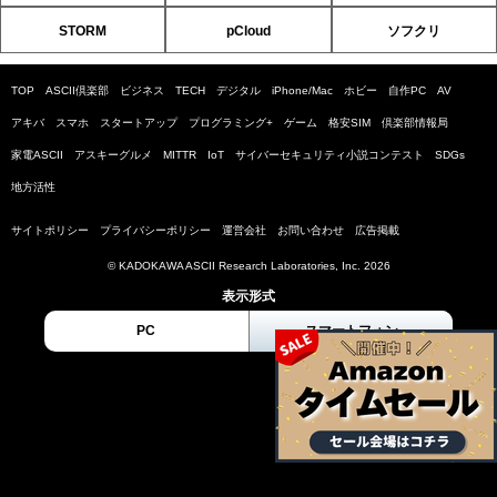
STORM
pCloud
ソフクリ
TOP
ASCII倶楽部
ビジネス
TECH
デジタル
iPhone/Mac
ホビー
自作PC
AV
アキバ
スマホ
スタートアップ
プログラミング+
ゲーム
格安SIM
倶楽部情報局
家電ASCII
アスキーグルメ
MITTR
IoT
サイバーセキュリティ小説コンテスト
SDGs
地方活性
サイトポリシー
プライバシーポリシー
運営会社
お問い合わせ
広告掲載
© KADOKAWA ASCII Research Laboratories, Inc. 2026
表示形式
PC
スマートフォン