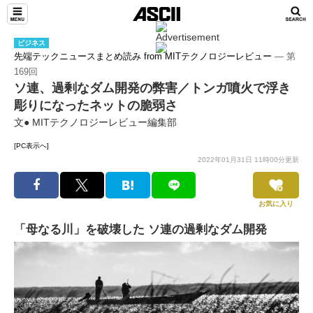
ビジネス
先端テックニュースまとめ読み from MITテクノロジーレビュー
― 第
169回
ソ連、過剰なダム開発の弊害／トンガ噴火で浮き
彫りになったネットの脆弱さ
文● MITテクノロジーレビュー編集部
[PC表示へ]
2022年01月31日 11時00分更新
お気に入り
「母なる川」を破壊した ソ連の過剰なダム開発