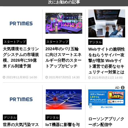
次にお勧めの記事
スタートアップ
スタートアップ
デジタル
大気環境モニタリン
2024年のパリ五輪
Webサイトの脆弱性
グシステムの市場規
に向けスマートエネ
をねらうサイバー攻
模、2026年に59億
ルギー分野のスター
撃が増加 Webサイ
米ドル到達予測
トアップがピッチ
ト運営で必要なセキ
ュリティー対策とは
2021年11月30日 14:00
2021年07月05日 14:30
2021年05月11日 14:00
AD
デジタル
デジタル
ローソンアプリ／ク
ーポン配信中
世界の大気汚染マス
IoT機器に影響を与