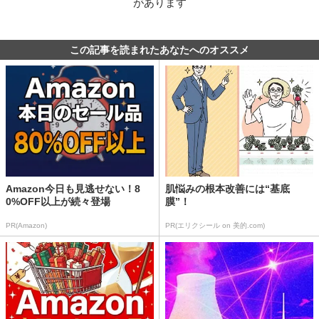
があります
この記事を読まれたあなたへのオススメ
Amazon今日も見逃せない！8
肌悩みの根本改善には“基底
0%OFF以上が続々登場
膜”！
PR(Amazon)
PR(エリクシール on 美的.com)