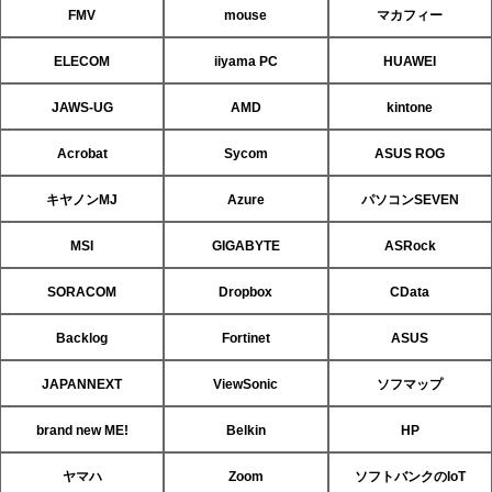
FMV
mouse
マカフィー
ELECOM
iiyama PC
HUAWEI
JAWS-UG
AMD
kintone
Acrobat
Sycom
ASUS ROG
キヤノンMJ
Azure
パソコンSEVEN
MSI
GIGABYTE
ASRock
SORACOM
Dropbox
CData
Backlog
Fortinet
ASUS
JAPANNEXT
ViewSonic
ソフマップ
brand new ME!
Belkin
HP
ヤマハ
Zoom
ソフトバンクのIoT