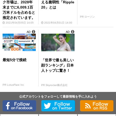
ク市場は、2028年
える脆弱性「Ripple
末までに6,009.1百
20」とは
万米ドルを占めると
PR ローソン
推定されています。
2021年04月05日 14:05
2021年04月01日 14:00
AD
AD
最短5分で接続
「世界で最も美しい
顔ランキング」日本
人トップに驚き！
PR LotusFlare Inc
PR Skyrocket株式会社
公式アカウントをフォローして最新情報を手に入れよう