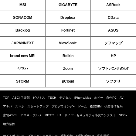
MSI
GIGABYTE
ASRock
SORACOM
Dropbox
CData
Backlog
Fortinet
ASUS
JAPANNEXT
ViewSonic
ソフマップ
brand new ME!
Belkin
HP
ヤマハ
Zoom
ソフトバンクのIoT
STORM
pCloud
ソフクリ
TOP
ASCII倶楽部
ビジネス
TECH
デジタル
iPhone/Mac
ホビー
自作PC
AV
アキバ
スマホ
スタートアップ
プログラミング+
ゲーム
格安SIM
倶楽部情報局
家電ASCII
アスキーグルメ
MITTR
IoT
サイバーセキュリティ小説コンテスト
SDGs
地方活性
サイトポリシー
プライバシーポリシー
運営会社
お問い合わせ
広告掲載