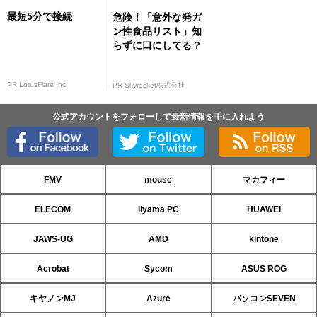
最短5分で接続
危険！「意外な発ガ
ン性食品リスト」知
らずに口にしてる？
PR LotusFlare Inc
PR Skyrocket株式会社
公式アカウントをフォローして最新情報を手に入れよう
FMV
mouse
マカフィー
ELECOM
iiyama PC
HUAWEI
JAWS-UG
AMD
kintone
Acrobat
Sycom
ASUS ROG
キヤノンMJ
Azure
パソコンSEVEN