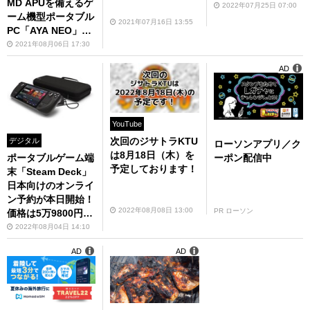
MD APUを備えるゲ
2022年07月25日 07:00
ーム機型ポータブル
2021年07月16日 13:55
PC「AYA NEO」の
魅力に迫る
2021年08月06日 17:30
AD
YouTube
次回のジサトラKTU
デジタル
ローソンアプリ／ク
は8月18日（木）を
ーポン配信中
ポータブルゲーム端
予定しております！
末「Steam Deck」
日本向けのオンライ
ン予約が本日開始！
2022年08月08日 13:00
PR ローソン
価格は5万9800円か
ら
2022年08月04日 14:10
AD
AD