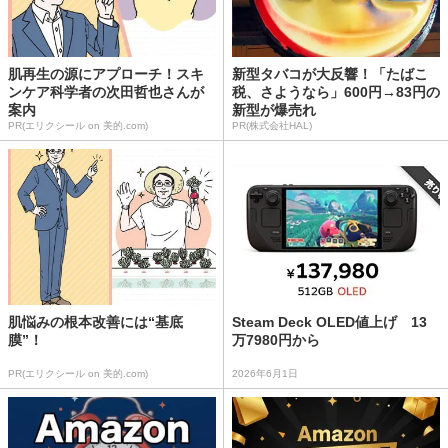
肌再生の源にアプローチ！スキ
新型タバコが大反響！「たばこ
ンケア科学者の次田哲也さんが
税、さようなら」600円→83円の
案内
新型が爆売れ
PR(エリクシール on 美的.com)
PR(株式会社HAL)
肌悩みの根本改善には“基底
Steam Deck OLED値上げ 13
膜”！
万7980円から
PR(エリクシール on 美的.com)
2026年6月1日