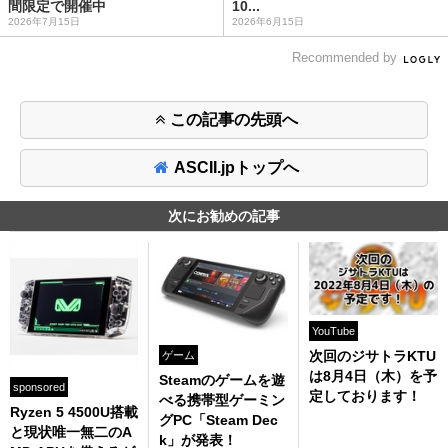
間限定で開催中
10...
2026年7月15日
2026年6月15日
Recommended by
この記事の先頭へ
ASCII.jpトップへ
次にお勧めの記事
YouTube
次回のジサトラKTU
ゲーム
は8月4日（木）を予
Steamのゲームを遊
sponsored
定しております！
べる携帯型ゲーミン
Ryzen 5 4500U搭載
グPC「Steam Dec
と現状唯一無二のA
k」が発表！