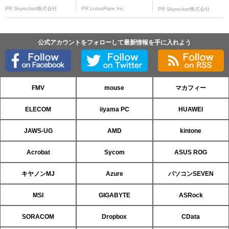
PR Skyrocket株式会社
PR LotusFlare Inc
PR Skyrocket株式会社
公式アカウントをフォローして最新情報を手に入れよう
FMV
mouse
マカフィー
ELECOM
iiyama PC
HUAWEI
JAWS-UG
AMD
kintone
Acrobat
Sycom
ASUS ROG
キヤノンMJ
Azure
パソコンSEVEN
MSI
GIGABYTE
ASRock
SORACOM
Dropbox
CData