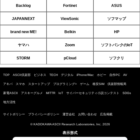
Backlog
Fortinet
ASUS
JAPANNEXT
ViewSonic
ソフマップ
brand new ME!
Belkin
HP
ヤマハ
Zoom
ソフトバンクのIoT
STORM
pCloud
ソフクリ
TOP
ASCII倶楽部
ビジネス
TECH
デジタル
iPhone/Mac
ホビー
自作PC
AV
アキバ
スマホ
スタートアップ
プログラミング+
ゲーム
格安SIM
倶楽部情報局
家電ASCII
アスキーグルメ
MITTR
IoT
サイバーセキュリティ小説コンテスト
SDGs
地方活性
サイトポリシー
プライバシーポリシー
運営会社
お問い合わせ
広告掲載
© KADOKAWA ASCII Research Laboratories, Inc. 2026
表示形式