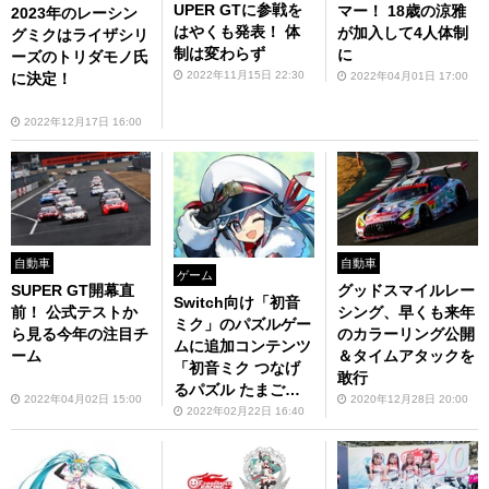
UPER GTに参戦を
マー！ 18歳の涼雅
2023年のレーシン
はやくも発表！ 体
が加入して4人体制
グミクはライザシリ
制は変わらず
に
ーズのトリダモノ氏
2022年11月15日 22:30
2022年04月01日 17:00
に決定！
2022年12月17日 16:00
自動車
自動車
ゲーム
SUPER GT開幕直
グッドスマイルレー
Switch向け「初音
前！ 公式テストか
シング、早くも来年
ミク」のパズルゲー
ら見る今年の注目チ
のカラーリング公開
ムに追加コンテンツ
ーム
＆タイムアタックを
「初音ミク つなげ
敢行
るパズル たまごと
2022年04月02日 15:00
2020年12月28日 20:00
り『SNOW MIKU 2
2022年02月22日 16:40
022』」が配信！