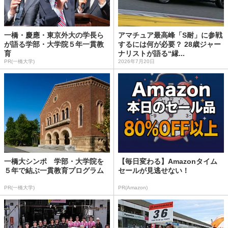
一橋・慶應・東京外大の学長ら
アマチュア最高峰「S耐」に参戦
が語る学部・大学院５年一貫教
するには何が必要？ 28歳ジャー
育
ナリストが語る“縁...
PR(一橋大学)
2026年7月20日
一橋大シンポ 学部・大学院を
【毎日変わる】Amazonタイム
５年で結ぶ一貫教育プログラム
セールが見逃せない！
PR(一橋大学)
PR(Amazon)