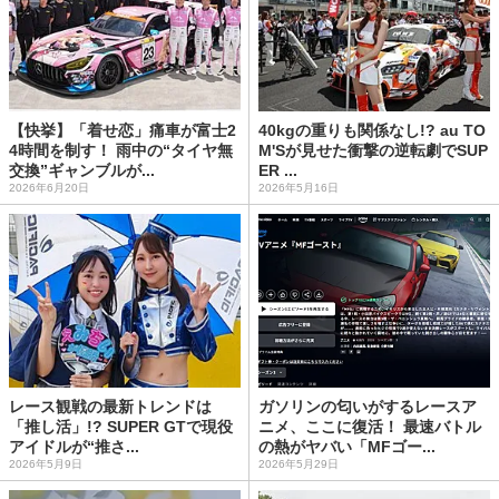
【快挙】「着せ恋」痛車が富士2
40kgの重りも関係なし!? au TO
4時間を制す！ 雨中の“タイヤ無
M'Sが見せた衝撃の逆転劇でSUP
交換”ギャンブルが...
ER ...
2026年6月20日
2026年5月16日
レース観戦の最新トレンドは
ガソリンの匂いがするレースア
「推し活」!? SUPER GTで現役
ニメ、ここに復活！ 最速バトル
アイドルが“推さ...
の熱がヤバい「MFゴー...
2026年5月9日
2026年5月29日