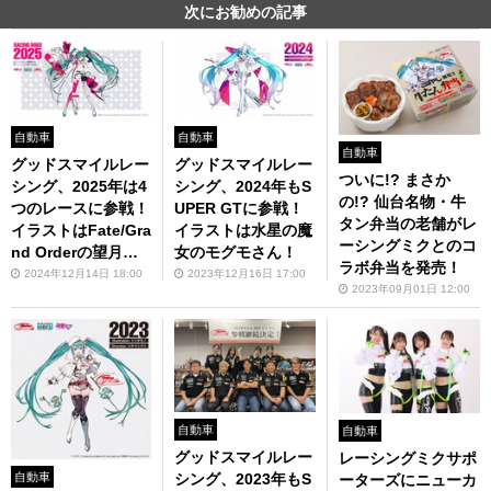
次にお勧めの記事
自動車
自動車
自動車
グッドスマイルレー
グッドスマイルレー
ついに!? まさか
シング、2025年は4
シング、2024年もS
の!? 仙台名物・牛
つのレースに参戦！
UPER GTに参戦！
タン弁当の老舗がレ
イラストはFate/Gra
イラストは水星の魔
ーシングミクとのコ
nd Orderの望月け
女のモグモさん！
ラボ弁当を発売！
いさん
2024年12月14日 18:00
2023年12月16日 17:00
2023年09月01日 12:00
自動車
自動車
グッドスマイルレー
レーシングミクサポ
自動車
シング、2023年もS
ーターズにニューカ