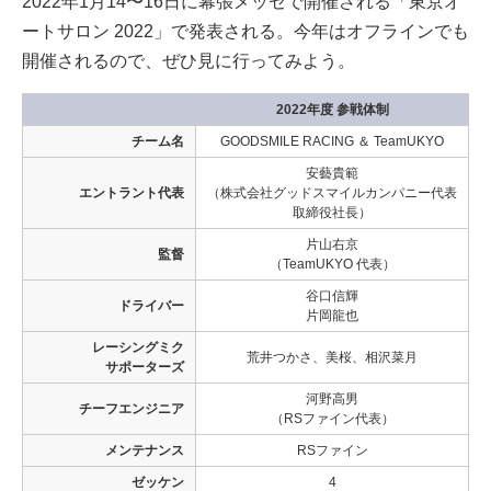
2022年1月14〜16日に幕張メッセで開催される「東京オ
ートサロン 2022」で発表される。今年はオフラインでも
開催されるので、ぜひ見に行ってみよう。
2022年度 参戦体制
チーム名
GOODSMILE RACING ＆ TeamUKYO
安藝貴範
エントラント代表
（株式会社グッドスマイルカンパニー代表
取締役社長）
片山右京
監督
（TeamUKYO 代表）
谷口信輝
ドライバー
片岡龍也
レーシングミク
荒井つかさ、美桜、相沢菜月
サポーターズ
河野高男
チーフエンジニア
（RSファイン代表）
メンテナンス
RSファイン
ゼッケン
4