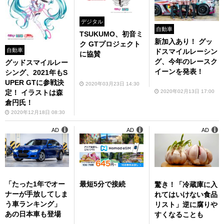
デジタル
自動車
TSUKUMO、初音ミ
新加入あり！ グッ
ク GTプロジェクト
自動車
ドスマイルレーシン
に協賛
グ、今年のレースク
グッドスマイルレー
イーンを発表！
シング、2021年もS
UPER GTに参戦決
2020年03月23日 14:30
2020年02月13日 17:00
定！ イラストは森
倉円氏！
2020年12月18日 08:30
AD
AD
AD
「たった1年でオー
最短5分で接続
驚き！「冷蔵庫に入
ナーが手放してしま
れてはいけない食品
う車ランキング」
リスト」逆に腐りや
あの日本車も登場
すくなることも