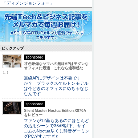
「ディメンジョンフォー」
ピックアップ
sponsored
才色兼備なヤマハの無線APはモダンな
オフィスに最適 これなら違和感な
し！
無線APにデザインは不要です
か？ ブラックスケルトンモデル
は今どきのオフィスにめちゃなじ
むんです
sponsored
Silent Master Noctua Edition X870A
をレビュー
ファンが12基もあるのにほとんど
の活用シーンで35dB以下、サイ
コムのNoctua尽くし静音ゲーミン
グPCがすごすぎた