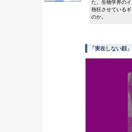
た。生物学界のイ
熱狂させているギ
のか。
「実在しない顔」