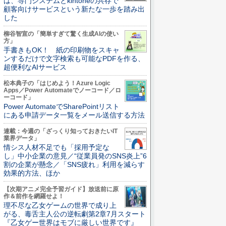
は、専門システムとkintoneの共存で
顧客向けサービスという新たな一歩を踏み出
した
柳谷智宣の「簡単すぎて驚く生成AIの使い
方」
手書きもOK！ 紙の印刷物をスキャ
ンするだけで文字検索も可能なPDFを作る、
超便利なAIサービス
松本典子の「はじめよう！Azure Logic
Apps／Power Automateでノーコード／ロ
ーコード」
Power AutomateでSharePointリスト
にある申請データ一覧をメール送信する方法
連載：今週の「ざっくり知っておきたいIT
業界データ」
情シス人材不足でも「採用予定な
し」中小企業の意見／“従業員発のSNS炎上”6
割の企業が懸念／「SNS疲れ」利用を減らす
効果的方法、ほか
【次期アニメ完全予習ガイド】放送前に原
作＆前作を網羅せよ！
理不尽な乙女ゲームの世界で成り上
がる、毒舌主人公の逆転劇第2章7月スタート
『乙女ゲー世界はモブに厳しい世界です』