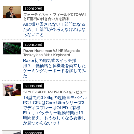
sponsored
フォーティネット フィールドCTOがAI
とIT部門の付き合い方を語る
AIに振り回されないIT部門になる
ため、IT部門が今考えなければな
らないこと
sponsored
Razer Huntsman V3 HE Magnetic
Tenkeyless 8kHz Keyboard
Razer初の磁気式スイッチ採
用？ 低価格と多機能を両立した
ゲーミングキーボードを試してみ
た
sponsored
STYLE-14FH132-U5-UCSXをレビュー
14型で約0.84kgの超軽量モバイル
PC！CPUはCore Ultraシリーズ3
でディスプレーはOLED（有機
EL）、バッテリー駆動時間は13
時間超え。もう欲しくなる要素し
か見つからないッ！
sponsored