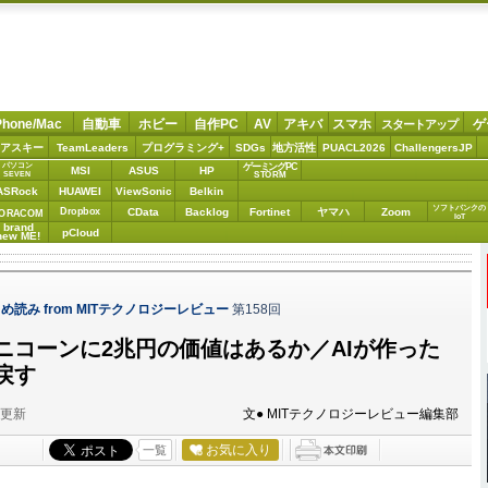
Phone/Mac
自動車
ホビー
自作PC
AV
アキバ
スマホ
ゲ
スタートアップ
アスキー
TeamLeaders
プログラミング+
SDGs
地方活性
PUACL2026
ChallengersJP
パソコン
ゲーミングPC
MSI
ASUS
HP
STORM
SEVEN
ASRock
HUAWEI
ViewSonic
Belkin
ソフトバンクの
Dropbox
CData
Backlog
Fortinet
ヤマハ
Zoom
ORACOM
IoT
brand
pCloud
new ME!
読み from MITテクノロジーレビュー
第158回
ニコーンに2兆円の価値はあるか／AIが作った
戻す
分更新
文● MITテクノロジーレビュー編集部
お気に入り
一覧