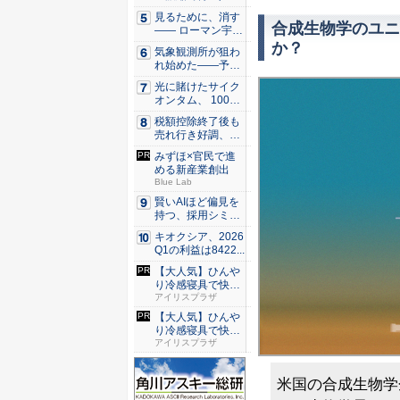
タ腎臓、...
見るために、消す
合成生物学のユニ
—— ローマン宇宙
望遠鏡...
か？
気象観測所が狙わ
れ始めた——予測
市場とA...
光に賭けたサイク
オンタム、 100万
量子...
税額控除終了後も
売れ行き好調、米
国ヒート...
みずほ×官民で進
める新産業創出
Blue Lab
賢いAIほど偏見を
持つ、採用シミュ
レーシ...
キオクシア、2026
Q1の利益は8422...
【大人気】ひんや
り冷感寝具で快適
な睡眠を...
アイリスプラザ
【大人気】ひんや
り冷感寝具で快適
な睡眠を...
アイリスプラザ
米国の合成生物学