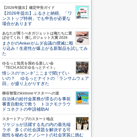
【2026年提出】確定申告ガイド
【2026年提出】ふるさと納税、「ワ
ンストップ特例」でも申告が必要な
場合があります
あなたが買うべきガジェットは俺たちに選
ばせてくれ！ 推しガジェット大賞 2026
まさかのAnkerがムダ会議の撲滅に殴
り込み！生産性が爆上がる新製品を試してみ
た
ゆるっと知見を深める楽しい会
「TECH.ASCII ゆるっとナイト」
情シスの“ホンネ”ここまで聞けてい
いの？ ゆるっとナイトの「ランサムウェア
回」が盛り上がりすぎた
柳谷智宣のkintoneマスターへの道
自治体の給付金業務が滞るのを事前
審査自動化で救う トヨクモクラウ
ドコネクトの申請補助AI
スタートアップのスタート地点
リケジョが活躍する丸の内の最先端
ラボ 多くの社会課題を解決する可
能性を秘めるナノシートの社会実装に挑む