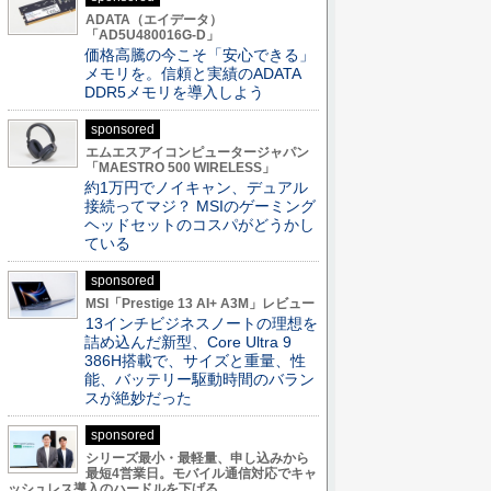
ADATA（エイデータ）
「AD5U480016G-D」
価格高騰の今こそ「安心できる」
メモリを。信頼と実績のADATA
DDR5メモリを導入しよう
sponsored
エムエスアイコンピュータージャパン
「MAESTRO 500 WIRELESS」
約1万円でノイキャン、デュアル
接続ってマジ？ MSIのゲーミング
ヘッドセットのコスパがどうかし
ている
sponsored
MSI「Prestige 13 AI+ A3M」レビュー
13インチビジネスノートの理想を
詰め込んだ新型、Core Ultra 9
386H搭載で、サイズと重量、性
能、バッテリー駆動時間のバラン
スが絶妙だった
sponsored
シリーズ最小・最軽量、申し込みから
最短4営業日。モバイル通信対応でキャ
ッシュレス導入のハードルを下げる