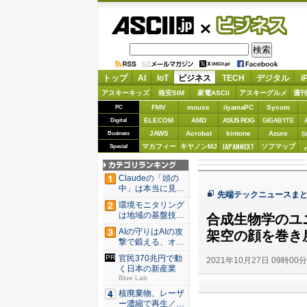
ASCII.jp
ビジネス
トップ
AI
IoT
ビジネス
TECH
デジタル
i
アスキーキッズ
格安SIM
家電ASCII
アスキーグルメ
週刊
FMV
mouse
iiyamaPC
Sycom
PC
ELECOM
AMD
ASUS ROG
Digital
GIGABYTE
JAWS
Acrobat
kintone
Azure
Business
S
JAPANNEXT
マカフィー
キヤノンMJ
ソフマップ
Special
Claudeの「頭の
中」は本当に見え
先端テックニュースまとめ
たの...
環境モニタリング
は地域の基盤技術
合成生物学のユ
へ 村上...
AIの守りはAIの攻
架空の顔を巻き
撃で鍛える、オー
プン...
官民370兆円で動
2021年10月27日 09時00
く日本の新産業
Blue Lab
核廃棄物、レーザ
ー濃縮で再生／ブ