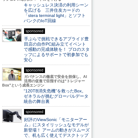
キャッシュレス決済の利用シーン
を広げる 三井住友カードの
「stera terminal light」とソフト
バンクのIoT回線
sponsored
手ぶらで挑戦できるアプライド豊
田店の自作PC組み立てイベント
で感動の完成体験を！ プロのスタ
ッフによるサポートで初参加でも
安心
sponsored
ガバナンスの徹底で安全を担保し、AI
活用の促進で目指すのは“トレジャー
Box”という成長エンジン
“120TB消失危機”を救ったBox。
ゼネラルが挑むグローバルデータ
統合の舞台裏
sponsored
好評のViewSonic「モニターアー
ム」にスタイリッシュなモデルが
新登場！ アームの動きがスムーズ
で、机も広く使えてデスクトップ