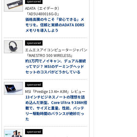
sponsored
ADATA（エイデータ）
「AD5U480016G-D」
価格高騰の今こそ「安心できる」メ
モリを。信頼と実績のADATA DDR5
メモリを導入しよう
sponsored
エムエスアイコンピュータージャパン
「MAESTRO 500 WIRELESS」
約1万円でノイキャン、デュアル接続
ってマジ？ MSIのゲーミングヘッド
セットのコスパがどうかしている
sponsored
MSI「Prestige 13 AI+ A3M」レビュー
13インチビジネスノートの理想を詰
め込んだ新型、Core Ultra 9 386H搭
載で、サイズと重量、性能、バッテ
リー駆動時間のバランスが絶妙だっ
た
sponsored