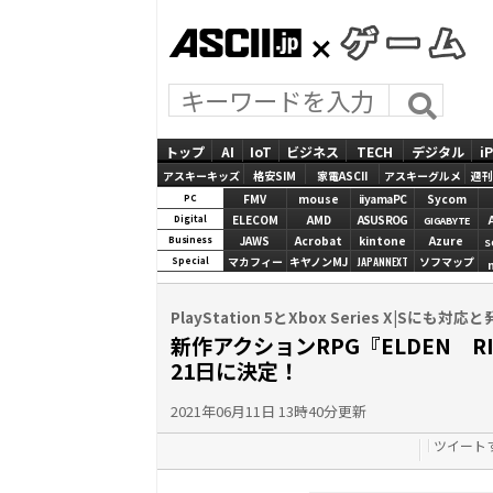
ASCII.jp
GAMES
トップ
AI
IoT
ビジネス
TECH
デジタル
i
アスキーキッズ
格安SIM
家電ASCII
アスキーグルメ
週刊
FMV
mouse
iiyamaPC
Sycom
PC
ELECOM
AMD
ASUS ROG
Digital
GIGABYTE
JAWS
Acrobat
kintone
Azure
Business
S
マカフィー
キヤノンMJ
JAPANNEXT
ソフマップ
Special
PlayStation 5とXbox Series X|Sにも対応
新作アクションRPG『ELDEN 
21日に決定！
2021年06月11日 13時40分更新
ツイート