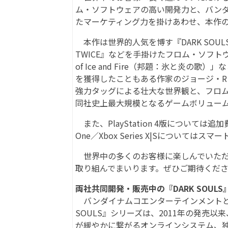
ム・ソフトウェアの高い開発力と、バン
たマーケティング力を掛けあわせ、本作
本作は世界的人気を博す『DARK SOULS（
TWICE』などを手掛けたフロム・ソフト
of Ice and Fire（邦題：氷と炎
を獲得したこともある作家のジョージ・R・R・マー
強力タッグによる壮大な世界観と、フロ
同社史上最大規模となるゲームボリュー
また、PlayStation 4版については追加
One／Xbox Series X|Sについて
世界中の多くのお客様に楽しんでいただける
取り組んでまいります。ぜひご期待くだ
両社共同開発・販売中の『DARK SOUL
バンダイナムコエンターテインメントと
SOULS』シリーズは、2011年の発売
が緩やかに繋がるオンラインシステム、