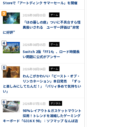
Storeで「アートディンク サマーセール」を開催
2026年08月03日
ゲーム
「ほの暮しの庭」ついに不具合すら怪
異扱いされる ユーザー評価は“非常
に好評”
2026年08月05日
ゲーム
Switch 2版「FF14」、ロード時間長
い問題に公式がアンサー
2026年08月04日
ゲーム
わんこがかわいい「ビースト・オブ・
リンカネーション」本日発売 「ずっ
と楽しみにしてたんだ！」「パリィ多めで気持ちい
い」
2026年07月31日
デジタル
98%レイアウト＆ガスケットマウント
採用！トレンドを凝縮したゲーミング
キーボード「G316 X 98」：ソフマップ なんば店