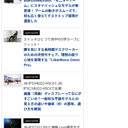
好評のViewSonic「モニターアー
ム」にスタイリッシュなモデルが新
登場！ アームの動きがスムーズで、
机も広く使えてデスクトップ環境が
激変した
sponsored
スイッチひとつで背中のS字カーブに
フィット！
腰を気にする長時間デスクワーカー
のための次世代チェア。理想の座り
心地を実現する「LiberNovo Omni
Pro」
sponsored
JN-IPS34UQ2-HSC6とJN-
IPSC34UQ2-HSC6で比較
曲面（湾曲）ディスプレーってなにが
すごいの？一般的な平面モデルとの
見え方の違いや曲率（R）の意味、選
び方を解説
sponsored
JN-IPS27G120U2 価格.com限定モデ