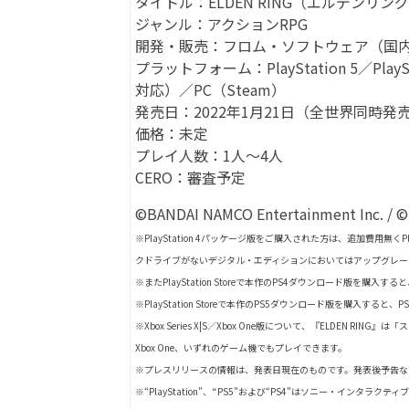
タイトル：ELDEN RING（エルデンリン
ジャンル：アクションRPG
開発・販売：フロム・ソフトウェア（国
プラットフォーム：PlayStation 5／PlayStat
対応）／PC（Steam）
発売日：2022年1月21日（全世界同時発
価格：未定
プレイ人数：1人～4人
CERO：審査予定
©BANDAI NAMCO Entertainment Inc. / ©
※PlayStation 4パッケージ版をご購入された方は、追加費用無く
クドライブがないデジタル・エディションにおいてはアップグレー
※またPlayStation Storeで本作のPS4ダウンロード版を購
※PlayStation Storeで本作のPS5ダウンロード版を購入す
※Xbox Series X|S／Xbox One版について、『ELDEN RING
Xbox One、いずれのゲーム機でもプレイできます。
※プレスリリースの情報は、発表日現在のものです。発表後予告な
※“PlayStation”、“PS5”および“PS4”はソニー・インタ