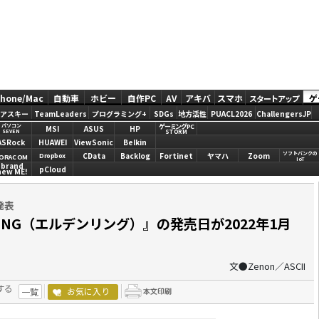
Phone/Mac
自動車
ホビー
自作PC
AV
アキバ
スマホ
ゲ
スタートアップ
アスキー
TeamLeaders
プログラミング+
SDGs
地方活性
PUACL2026
ChallengersJP
ゲーミングPC
パソコン
MSI
ASUS
HP
STORM
SEVEN
ASRock
HUAWEI
ViewSonic
Belkin
ソフトバンクの
CData
Backlog
Fortinet
ヤマハ
Zoom
Dropbox
ORACOM
IoT
brand
pCloud
new ME!
と発表
RING（エルデンリング）』の発売日が2022年1月
文●Zenon／ASCII
する
お気に入り
一覧