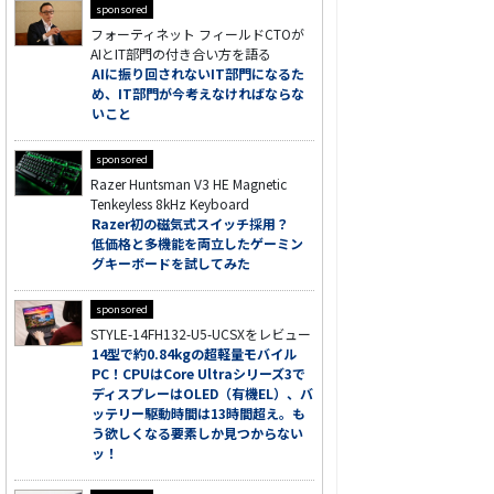
sponsored
フォーティネット フィールドCTOが
AIとIT部門の付き合い方を語る
AIに振り回されないIT部門になるた
め、IT部門が今考えなければならな
いこと
sponsored
Razer Huntsman V3 HE Magnetic
Tenkeyless 8kHz Keyboard
Razer初の磁気式スイッチ採用？
低価格と多機能を両立したゲーミン
グキーボードを試してみた
sponsored
STYLE-14FH132-U5-UCSXをレビュー
14型で約0.84kgの超軽量モバイル
PC！CPUはCore Ultraシリーズ3で
ディスプレーはOLED（有機EL）、バ
ッテリー駆動時間は13時間超え。も
う欲しくなる要素しか見つからない
ッ！