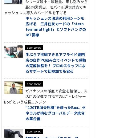
シリーズ最小・最軽量、申し込みから
最短4営業日。モバイル通信対応でキ
ャッシュレス導入のハードルを下げる
キャッシュレス決済の利用シーンを
広げる 三井住友カードの「stera
terminal light」とソフトバンクの
IoT回線
sponsored
手ぶらで挑戦できるアプライド豊田
店の自作PC組み立てイベントで感動
の完成体験を！ プロのスタッフによ
るサポートで初参加でも安心
sponsored
ガバナンスの徹底で安全を担保し、AI
活用の促進で目指すのは“トレジャー
Box”という成長エンジン
“120TB消失危機”を救ったBox。ゼ
ネラルが挑むグローバルデータ統合
の舞台裏
sponsored