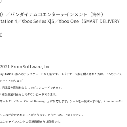
グ）
内）／バンダイナムコエンターテインメント（海外）
ion 4／Xbox Series X|S／Xbox One（SMART DELIVERY
売）
2021 FromSoftware, Inc.
PlayStation 5版へのアップグレードが可能です。（パッケージ版を購入された方は、PS5のディス
ド不可となります）
入すると、PS5版を追加料金なしでダウンロードできます。
ると、PS4版を追加料金なしでダウンロードできます。
』は「スマートデリバリー（Smart Delivery）」に対応します。ゲームを一度購入すれば、Xbox Series X／
く内容が変更されることがあります。あらかじめご了承ください。
ラクティブエンタテインメントの登録商標または商標です。