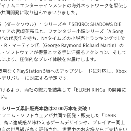
ダイナムコエンターテインメントの海外ネットワークを駆使し
の共同開発に取り組んでまいりました。
ダークソウル）』シリーズや『SEKIRO: SHADOWS DIE
ウェアの宮崎英高氏と、ファンタジー小説シリーズ「A Song
の歌）」などの代表作を持ち、NYタイムズの小説売上ランキングで1位
ティン氏（George Raymond Richard Martin）の
ム・ソフトウェアが得意とする手に汗握るアクション、そして
ムにより、圧倒的なプレイ体験をお届けします。
費用なくPlayStation 5版へのアップグレードに対応し、Xbox
はスマートデリバリーに対応する予定です。
よう、両社の総力を結集して『ELDEN RING』の開発に
さい。
S』シリーズ累計販売本数は3100万本を突破！
フロム・ソフトウェアが共同で開発・販売した『DARK
以来、高い達成感が味わえるゲームデザインや、プレイヤー同士
独自の世界観が高く評価され、世界中のお客様からご支持をい