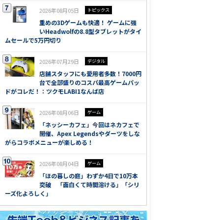
2026年08月05日
トピックス
重めの3Dゲームも快適！ ゲームに強
いHeadwolfの8.8型タブレットがタイ
ムセールで5万円切り
2026年07月29日
デジタル
店舗スタッフにも愛用者多数！7000円
台で全部盛りのコスパ最高ゲームパッ
ドがコレだ！：ツクモLABI1なんば店
2026年08月06日
ゲーム
「ネッシーカフェ」今回はネカフェで
開催、Apex Legendsやダーツをしな
がらコラボメニューが楽しめる！
2026年08月04日
ゲーム
「ほの暮しの庭」わずか4日で10万本
突破 「面白くて時間溶ける」「シリ
ーズ化よろしく」