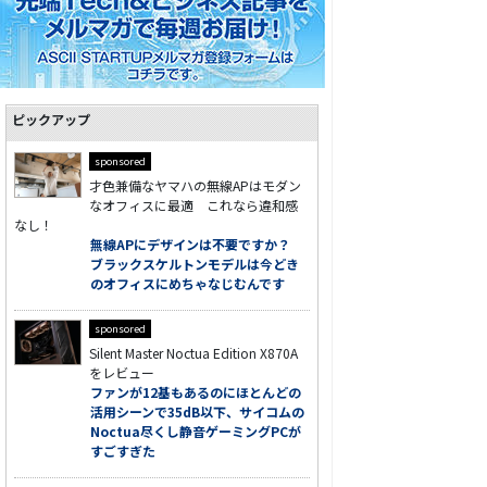
ピックアップ
sponsored
才色兼備なヤマハの無線APはモダン
なオフィスに最適 これなら違和感
なし！
無線APにデザインは不要ですか？
ブラックスケルトンモデルは今どき
のオフィスにめちゃなじむんです
sponsored
Silent Master Noctua Edition X870A
をレビュー
ファンが12基もあるのにほとんどの
活用シーンで35dB以下、サイコムの
Noctua尽くし静音ゲーミングPCが
すごすぎた