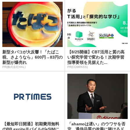
新型タバコが大反響！「たばこ
【8/25開催】CBT活用と質の高
税、さようなら」600円→83円の
い探究学習で変わる！次期学習
新型が爆売れ
指導要領を見据えた...
PR(株式会社HAL)
PR(COMPASS)
【最短即日開通】初期費用無料
「ahamoは遅い」のウワサを否
のBB.exciteモバイルがeSIMに
定 通信品質の改善に賭けるド