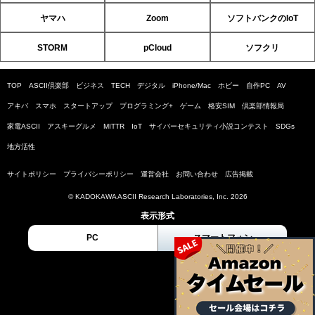
ヤマハ
Zoom
ソフトバンクのIoT
STORM
pCloud
ソフクリ
TOP
ASCII倶楽部
ビジネス
TECH
デジタル
iPhone/Mac
ホビー
自作PC
AV
アキバ
スマホ
スタートアップ
プログラミング+
ゲーム
格安SIM
倶楽部情報局
家電ASCII
アスキーグルメ
MITTR
IoT
サイバーセキュリティ小説コンテスト
SDGs
地方活性
サイトポリシー
プライバシーポリシー
運営会社
お問い合わせ
広告掲載
© KADOKAWA ASCII Research Laboratories, Inc. 2026
表示形式
PC
スマートフォン