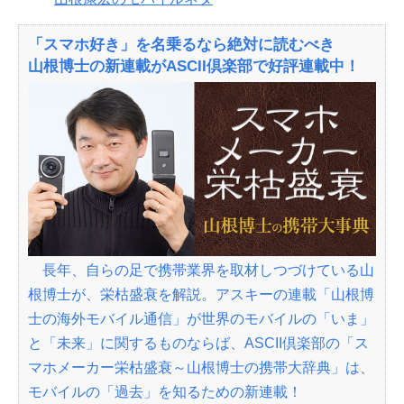
「スマホ好き」を名乗るなら絶対に読むべき
山根博士の新連載がASCII倶楽部で好評連載中！
長年、自らの足で携帯業界を取材しつづけている山
根博士が、栄枯盛衰を解説。アスキーの連載「山根博
士の海外モバイル通信」が世界のモバイルの「いま」
と「未来」に関するものならば、ASCII倶楽部の「ス
マホメーカー栄枯盛衰～山根博士の携帯大辞典」は、
モバイルの「過去」を知るための新連載！