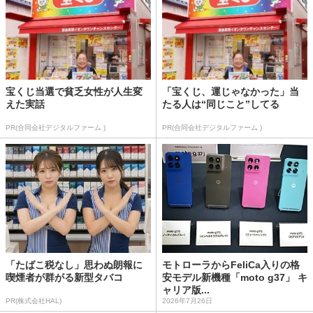
宝くじ当選で貧乏女性が人生変
「宝くじ、運じゃなかった」当
えた実話
たる人は“同じこと”してる
PR(合同会社デジタルファーム )
PR(合同会社デジタルファーム )
「たばこ税なし」思わぬ朗報に
モトローラからFeliCa入りの格
喫煙者が群がる新型タバコ
安モデル新機種「moto g37」 キ
ャリア版...
PR(株式会社HAL)
2026年7月26日