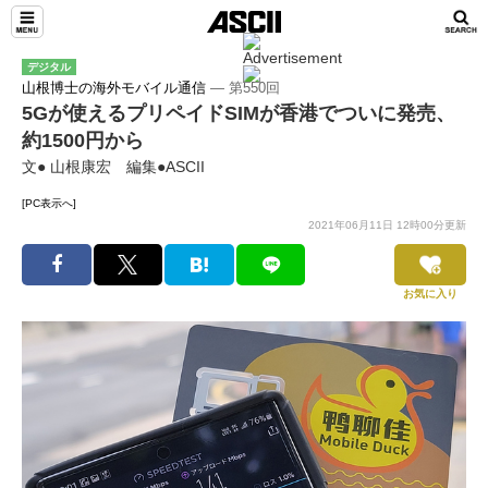
デジタル
山根博士の海外モバイル通信
― 第550回
5Gが使えるプリペイドSIMが香港でついに発売、
約1500円から
文● 山根康宏 編集●ASCII
[PC表示へ]
2021年06月11日 12時00分更新
お気に入り