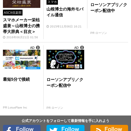
スマホ
ローソンアプリ／ク
山根博士の海外モバ
ーポン配信中
ASCII倶楽部
イル通信
スマホメーカー栄枯
盛衰～山根博士の携
2015年11月06日 16:21
帯大辞典＜目次＞
PR ローソン
2016年06月21日 01:56
AD
AD
最短5分で接続
ローソンアプリ／ク
ーポン配信中
PR LotusFlare Inc
PR ローソン
公式アカウントをフォローして最新情報を手に入れよう