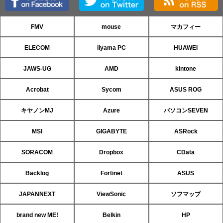
FMV
mouse
マカフィー
ELECOM
iiyama PC
HUAWEI
JAWS-UG
AMD
kintone
Acrobat
Sycom
ASUS ROG
キヤノンMJ
Azure
パソコンSEVEN
MSI
GIGABYTE
ASRock
SORACOM
Dropbox
CData
Backlog
Fortinet
ASUS
JAPANNEXT
ViewSonic
ソフマップ
brand new ME!
Belkin
HP