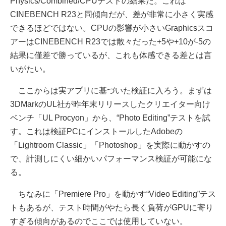
Physics/Combined/CPUテストの結果だ。これは
CINEBENCH R23と同傾向だが、差が非常に小さく実感
できるほどではない。CPUの影響が小さいGraphicsスコ
アーはCINEBENCH R23では散々だった+5や+10が-5の
結果に僅差で勝っているが、これも体感できる差とは言
いがたい。
ここからは実アプリに基づいた検証に入ろう。まずは
3DMarkのUL社が昨年末リリースしたクリエイター向け
ベンチ「UL Procyon」から、“Photo Editing”テストを試
す。これは検証PCにインストールしたAdobeの
「Lightroom Classic」「Photoshop」を実際に動かすの
で、計測しにくい細かいパフォーマンス検証が可能にな
る。
ちなみに「Premiere Pro」を動かす“Video Editing”テス
トもあるが、テスト時間がやたら長く負荷がGPUに寄り
すぎる傾向があるのでここでは使用していない。