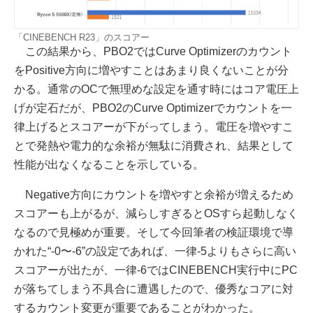
「CINEBENCH R23」のスコアー
この結果から、PBO2ではCurve Optimizerのカウント
をPositive方向に増やすことはあまり良くないことが分
かる。通常のOCで無理めな設定を通す時にはコア電圧上
げが定石だが、PBO2のCurve Optimizerでカウントを一
律上げるとスコアーが下がってしまう。電圧を増やすこ
とで発熱や電力的な余裕が無駄に消費され、結果として
性能が出なくなることを示している。
Negative方向にカウントを増やすと余裕が増えるため
スコアーも上がるが、減らしすぎるとOSすら起動しなく
なるので見極めが重要。そして今回筆者の検証環境で導
かれた“-0〜-6”の設定であれば、一律-5よりもさらに高い
スコアーが出たが、一律-6ではCINEBENCH実行中にPC
が落ちてしまう不具合に遭遇したので、優秀なコアに対
するカウント変更が重要であることがわかった。