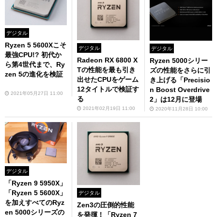
デジタル
Ryzen 5 5600Xこそ
デジタル
デジタル
最強CPU!? 初代か
Radeon RX 6800 X
Ryzen 5000シリー
ら第4世代まで、Ry
Tの性能を最も引き
ズの性能をさらに引
zen 5の進化を検証
出せたCPUをゲーム
き上げる「Precisio
12タイトルで検証す
n Boost Overdrive
2021年05月27日 11:00
る
2」は12月に登場
2021年02月19日 11:00
2020年11月28日 10:00
デジタル
「Ryzen 9 5950X」
「Ryzen 5 5600X」
デジタル
を加えすべてのRyz
Zen3の圧倒的性能
en 5000シリーズの
を発揮！「Ryzen 7