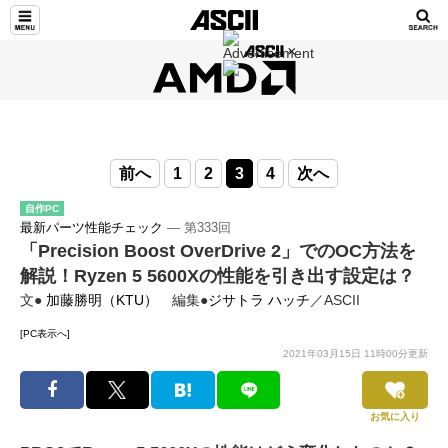
前へ
1
2
3
4
次へ
自作PC
最新パーツ性能チェック
― 第333回
「Precision Boost OverDrive 2」でのOC方法を
解説！Ryzen 5 5600Xの性能を引き出す設定は？
文●
加藤勝明（KTU）
編集●
ジサトラ ハッチ
／ASCII
[PC表示へ]
2021年03月15日 11時00分更新
お気に入り