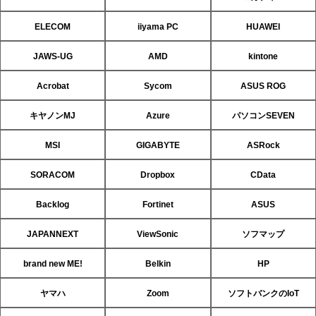
ELECOM
iiyama PC
HUAWEI
JAWS-UG
AMD
kintone
Acrobat
Sycom
ASUS ROG
キヤノンMJ
Azure
パソコンSEVEN
MSI
GIGABYTE
ASRock
SORACOM
Dropbox
CData
Backlog
Fortinet
ASUS
JAPANNEXT
ViewSonic
ソフマップ
brand new ME!
Belkin
HP
ヤマハ
Zoom
ソフトバンクのIoT