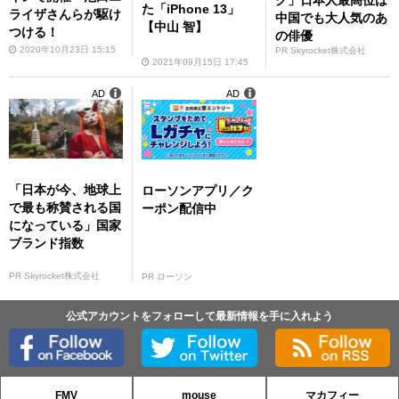
グ」日本人最高位は
た「iPhone 13」
ライザさんらが駆け
中国でも大人気のあ
【中山 智】
つける！
の俳優
2020年10月23日 15:15
PR Skyrocket株式会社
2021年09月15日 17:45
AD
AD
「日本が今、地球上
ローソンアプリ／ク
で最も称賛される国
ーポン配信中
になっている」国家
ブランド指数
PR Skyrocket株式会社
PR ローソン
公式アカウントをフォローして最新情報を手に入れよう
FMV
mouse
マカフィー