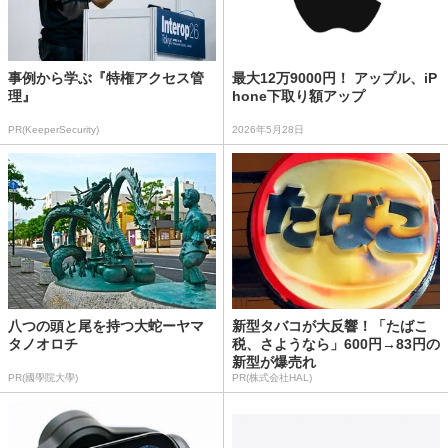
事例から学ぶ『特権アクセス管
最大12万9000円！ アップル、iP
理』
hone下取り額アップ
PR(KeeperSecurity)
2026年5月28日
八つの頭と尾を持つ大蛇ーヤマ
新型タバコが大反響！「たばこ
タノオロチ
税、さようなら」600円→83円の
新型が爆売れ
PR(國學院大學)
PR(株式会社HAL)