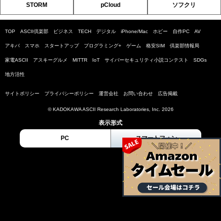
STORM
pCloud
ソフクリ
TOP
ASCII倶楽部
ビジネス
TECH
デジタル
iPhone/Mac
ホビー
自作PC
AV
アキバ
スマホ
スタートアップ
プログラミング+
ゲーム
格安SIM
倶楽部情報局
家電ASCII
アスキーグルメ
MITTR
IoT
サイバーセキュリティ小説コンテスト
SDGs
地方活性
サイトポリシー
プライバシーポリシー
運営会社
お問い合わせ
広告掲載
© KADOKAWA ASCII Research Laboratories, Inc. 2026
表示形式
PC
スマートフォン