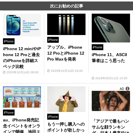
次にお勧めの記事
iPhone
iPhone
アップル、iPhone
iPhone
iPhone 12 miniやiP
12 ProとiPhone 12
hone 12 Proと過去
iPhone 11、ASCII
Pro Maxを発表
のiPhoneを詳細ス
筆者はこう思った
ペック比較
2020年10月14日 03:00
2020年10月14日 08:00
2019年09月11日 15:00
AD
iPhone
iPhone
au、iPhone発売記
「アジアで最もハン
もう一押し購入への
念イベントをオンラ
サムな顔ランキン
ポイントが欲しかっ
インで開催 池田エ