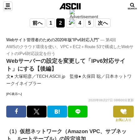
前へ
1
2
3
4
5
次へ
Webサイト管理者のための2020年版“IPv6対応入門”
― 第4回
AWSのクラウド環境を使い、VPC＋EC2＋Route 53で構成したWebサ
イトのIPv6対応設定を行う
Webサーバーの設定を変更して「IPv6対応サイ
ト」にする【後編】
文● 大塚昭彦／TECH.ASCII.jp 監修● 久保田 聡／日本ネットワ
ークイネイブラー
[PC表示へ]
2020年08月27日 08時00分更新
お気に入り
（1）仮想ネットワーク（Amazon VPC、サブネッ
ト、ルートテーブル）の設定追加