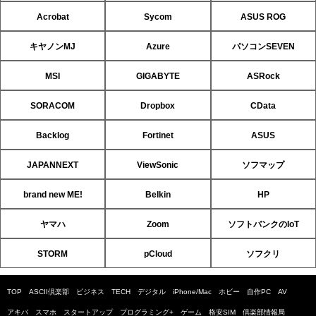
Acrobat
Sycom
ASUS ROG
キヤノンMJ
Azure
パソコンSEVEN
MSI
GIGABYTE
ASRock
SORACOM
Dropbox
CData
Backlog
Fortinet
ASUS
JAPANNEXT
ViewSonic
ソフマップ
brand new ME!
Belkin
HP
ヤマハ
Zoom
ソフトバンクのIoT
STORM
pCloud
ソフクリ
TOP
ASCII倶楽部
ビジネス
TECH
デジタル
iPhone/Mac
ホビー
自作PC
AV
アキバ
スマホ
スタートアップ
プログラミング+
ゲーム
格安SIM
倶楽部情報局