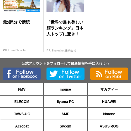
最短5分で接続
「世界で最も美しい
顔ランキング」日本
人トップに驚き！
PR LotusFlare Inc
PR Skyrocket株式会社
公式アカウントをフォローして最新情報を手に入れよう
FMV
mouse
マカフィー
ELECOM
iiyama PC
HUAWEI
JAWS-UG
AMD
kintone
Acrobat
Sycom
ASUS ROG