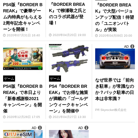
『BORDER BREA
PS4版『BORDER B
『BORDER BREA
K』で柳瀬敬之氏と
REAK』で豪華ゲー
K』で大型バージョ
のコラボ武器が登
ム内特典がもらえる
ンアップ配信！待望
場！
2周年記念キャンペ
の「ユニオンバト
ーンを開催！
ル」が実装
2020年04月20日 19:00
2020年07月31日 16:40
2020年04月09日 20:00
AD
ゲーム
ゲーム
なぜ世界では「前向
き駐車」が常識なの
PS4版『BORDER B
PS4『BORDER BR
か？バック駐車の日
REAK』で本日より
EAK』でお得な施策
本は非常識？
「新春感謝祭2021
が満載の「ゴールデ
キャンペーン」を開
ンウィークキャンペ
PR Skyrocket株式会社
催
ーン」を開催中
2020年12月28日 17:05
2021年04月27日 13:30
AD
AD