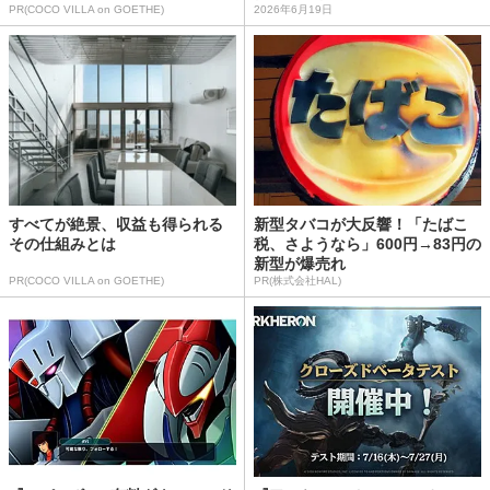
PR(COCO VILLA on GOETHE)
2026年6月19日
すべてが絶景、収益も得られる
新型タバコが大反響！「たばこ
その仕組みとは
税、さようなら」600円→83円の
新型が爆売れ
PR(COCO VILLA on GOETHE)
PR(株式会社HAL)