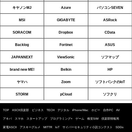
キヤノンMJ
Azure
パソコンSEVEN
MSI
GIGABYTE
ASRock
SORACOM
Dropbox
CData
Backlog
Fortinet
ASUS
JAPANNEXT
ViewSonic
ソフマップ
brand new ME!
Belkin
HP
ヤマハ
Zoom
ソフトバンクのIoT
STORM
pCloud
ソフクリ
TOP
ASCII倶楽部
ビジネス
TECH
デジタル
iPhone/Mac
ホビー
自作PC
AV
アキバ
スマホ
スタートアップ
プログラミング+
ゲーム
格安SIM
倶楽部情報局
家電ASCII
アスキーグルメ
MITTR
IoT
サイバーセキュリティ小説コンテスト
SDGs