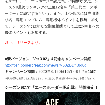
を舞台に、「エースボーダー認定戦」の開催が決定。シ
ーズン9最終ランキングの上位12名を「第二代エースボ
ーダー」に認定するという。また、上位48名には専用通
り名、専用エンブレム、専用機体ペイントを授与。加え
て、シーズン9では新たな順位報酬として上位500名への
機体ペイントも追加する。
以下、リリースより。
■新バージョン「Ver.3.02」&記念キャンペーン詳細
http://ps4.borderbreak.com/news/M60ZBDfK8d6g
キャンペーン期間
：2020年8月20日16時～9月7日15時
※実施期間は施策ごとに異なります。そのほか、詳細は情報ページをご参照ください。
シーズン9にて『エースボーダー認定戦』開催決定！