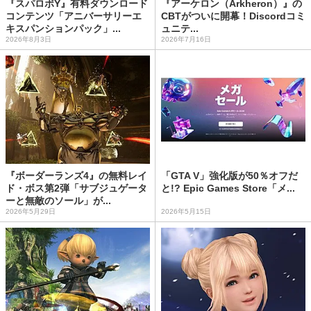
『スパロボY』有料ダウンロード
『アーケロン（Arkheron）』の
コンテンツ「アニバーサリーエ
CBTがついに開幕！Discordコミ
キスパンションパック」...
ュニテ...
2026年8月3日
2026年7月16日
『ボーダーランズ4』の無料レイ
「GTA V」強化版が50％オフだ
ド・ボス第2弾「サブジュゲータ
と!? Epic Games Store「メ...
ーと無敵のソール」が...
2026年5月29日
2026年5月15日