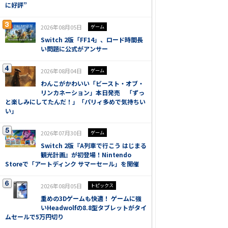
に好評”
2026年08月05日
ゲーム
Switch 2版「FF14」、ロード時間長
い問題に公式がアンサー
2026年08月04日
ゲーム
わんこがかわいい「ビースト・オブ・
リンカネーション」本日発売 「ずっ
と楽しみにしてたんだ！」「パリィ多めで気持ちい
い」
2026年07月30日
ゲーム
Switch 2版『A列車で行こう はじまる
観光計画』が初登場！Nintendo
Storeで「アートディンク サマーセール」を開催
2026年08月05日
トピックス
重めの3Dゲームも快適！ ゲームに強
いHeadwolfの8.8型タブレットがタイ
ムセールで5万円切り