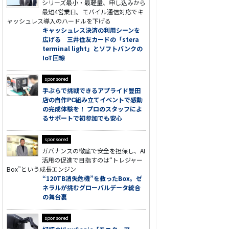
シリーズ最小・最軽量、申し込みから
最短4営業日。モバイル通信対応でキ
ャッシュレス導入のハードルを下げる
キャッシュレス決済の利用シーンを
広げる 三井住友カードの「stera
terminal light」とソフトバンクの
IoT回線
sponsored
手ぶらで挑戦できるアプライド豊田
店の自作PC組み立てイベントで感動
の完成体験を！ プロのスタッフによ
るサポートで初参加でも安心
sponsored
ガバナンスの徹底で安全を担保し、AI
活用の促進で目指すのは“トレジャー
Box”という成長エンジン
“120TB消失危機”を救ったBox。ゼ
ネラルが挑むグローバルデータ統合
の舞台裏
sponsored