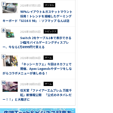
2026年07月31日
デジタル
98%レイアウト＆ガスケットマウント
採用！トレンドを凝縮したゲーミング
キーボード「G316 X 98」：ソフマップ なんば店
2026年08月05日
トピックス
Switch 2をケーブル1本で表示できる
14型モバイルゲーミングディスプレ
ー、今なら1万6999円で買える
2026年08月06日
ゲーム
「ネッシーカフェ」今回はネカフェで
開催、Apex Legendsやダーツをしな
がらコラボメニューが楽しめる！
2026年08月05日
ゲーム
任天堂「ファイアーエムブレム 万紫千
紅」新情報公開 「公式のネタバレだ
ー！！」と大騒ぎに