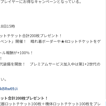
のプレイヤーにお得なキャンペーンとなっている。
18日15時
ットチケット合計200枚プレゼント！
イベント」開催！ 晴れ着ボーダーや★4ロットチケットをゲ
ル報酬が+100％！
！
代装備を開放！ プレミアムサービス加入中は第1+2世代の
さい。
WkBRw69Ji
ット合計200枚プレゼント！
ロットチケット100枚＋機体ロットチケット100枚をプレ