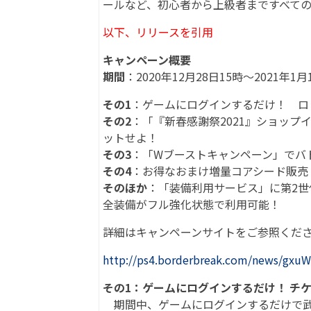
ールなど、初心者から上級者まですべて
以下、リリースを引用
キャンペーン概要
期間
：2020年12月28日15時～2021年1月
その1
：ゲームにログインするだけ！ ロ
その2
：「『新春感謝祭2021』ショップ
ットせよ！
その3
：「Wブーストキャンペーン」でバト
その4
：お得なおまけ増量コアシード販売
そのほか
：「装備利用サービス」に第2世
全装備がフル強化状態で利用可能！
詳細はキャンペーンサイトをご参照くだ
http://ps4.borderbreak.com/news/gxu
その1：ゲームにログインするだけ！ チケ
期間中、ゲームにログインするだけで武器