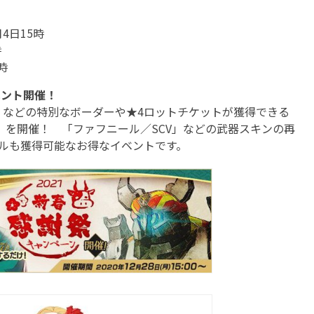
月4日15時
時
時
ベント開催！
などの特別なボーダーや★4ロットチケットが獲得できる
ト」を開催！ 「ファフニール／SCV」などの武器スキンの再
ルも獲得可能なお得なイベントです。