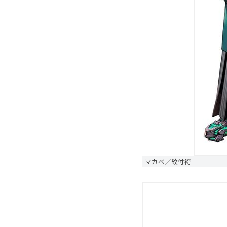
マカベ／紋付袴