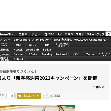
Phone/Mac
自動車
ホビー
自作PC
AV
アキバ
スマホ
ゲ
スタートアップ
アスキー
TeamLeaders
プログラミング+
SDGs
地方活性
PUACL2026
ChallengersJP
ゲーミングPC
パソコン
MSI
ASUS
HP
STORM
SEVEN
ASRock
HUAWEI
ViewSonic
Belkin
ソフトバンクの
CData
Backlog
Fortinet
ヤマハ
Zoom
Dropbox
ORACOM
IoT
brand
pCloud
new ME!
め豪華報酬盛りだくさん！
で本日より「新春感謝祭2021キャンペーン」を開催
文●ASCII
する
お気に入り
一覧