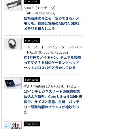
sponsored
ADATA（エイデータ）
「AD5U480016G-D」
価格高騰の今こそ「安心できる」メ
モリを。信頼と実績のADATA DDR5
メモリを導入しよう
sponsored
エムエスアイコンピュータージャパン
「MAESTRO 500 WIRELESS」
約1万円でノイキャン、デュアル接続
ってマジ？ MSIのゲーミングヘッド
セットのコスパがどうかしている
sponsored
MSI「Prestige 13 AI+ A3M」レビュー
13インチビジネスノートの理想を詰
め込んだ新型、Core Ultra 9 386H搭
載で、サイズと重量、性能、バッテ
リー駆動時間のバランスが絶妙だっ
た
sponsored