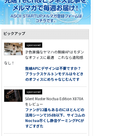
ピックアップ
sponsored
才色兼備なヤマハの無線APはモダン
なオフィスに最適 これなら違和感
なし！
無線APにデザインは不要ですか？
ブラックスケルトンモデルは今どき
のオフィスにめちゃなじむんです
sponsored
Silent Master Noctua Edition X870A
をレビュー
ファンが12基もあるのにほとんどの
活用シーンで35dB以下、サイコムの
Noctua尽くし静音ゲーミングPCが
すごすぎた