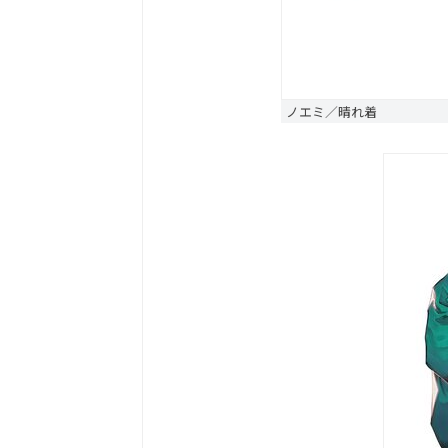
ノエミ／晴れ着