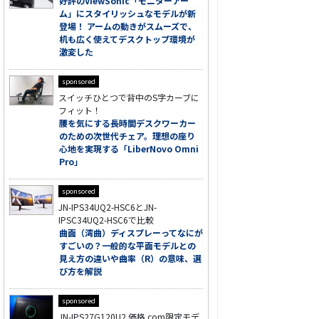
好評のViewSonic「モニターアー
ム」にスタイリッシュなモデルが新
登場！ アームの動きがスムーズで、
机も広く使えてデスクトップ環境が
激変した
sponsored
スイッチひとつで背中のS字カーブに
フィット！
腰を気にする長時間デスクワーカー
のための次世代チェア。理想の座り
心地を実現する「LiberNovo Omni
Pro」
sponsored
JN-IPS34UQ2-HSC6とJN-
IPSC34UQ2-HSC6で比較
曲面（湾曲）ディスプレーってなにが
すごいの？一般的な平面モデルとの
見え方の違いや曲率（R）の意味、選
び方を解説
sponsored
JN-IPS27G120U2 価格.com限定モデ