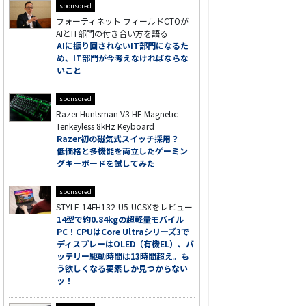
sponsored
フォーティネット フィールドCTOが
AIとIT部門の付き合い方を語る
AIに振り回されないIT部門になるた
め、IT部門が今考えなければならな
いこと
sponsored
Razer Huntsman V3 HE Magnetic
Tenkeyless 8kHz Keyboard
Razer初の磁気式スイッチ採用？
低価格と多機能を両立したゲーミン
グキーボードを試してみた
sponsored
STYLE-14FH132-U5-UCSXをレビュー
14型で約0.84kgの超軽量モバイル
PC！CPUはCore Ultraシリーズ3で
ディスプレーはOLED（有機EL）、バ
ッテリー駆動時間は13時間超え。も
う欲しくなる要素しか見つからない
ッ！