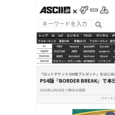
ASCII.jp
GAMES
トップ
AI
IoT
ビジネス
TECH
デジタル
i
アスキーキッズ
格安SIM
家電ASCII
アスキーグルメ
週刊
FMV
mouse
iiyamaPC
Sycom
PC
ELECOM
AMD
ASUS ROG
Digital
GIGABYTE
JAWS
Acrobat
kintone
Azure
Business
S
マカフィー
キヤノンMJ
JAPANNEXT
ソフマップ
Special
「ロットチケット200枚プレゼント」をはじ
PS4版『BORDER BREAK』
2020年12月28日 17時05分更新
ツイート