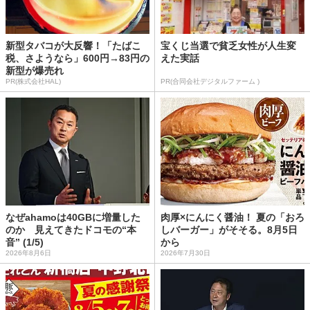
新型タバコが大反響！「たばこ
宝くじ当選で貧乏女性が人生変
税、さようなら」600円→83円の
えた実話
新型が爆売れ
PR(株式会社HAL)
PR(合同会社デジタルファーム )
なぜahamoは40GBに増量した
肉厚×にんにく醤油！ 夏の「おろ
のか 見えてきたドコモの“本
しバーガー」がそそる。8月5日
音” (1/5)
から
2026年8月6日
2026年7月30日