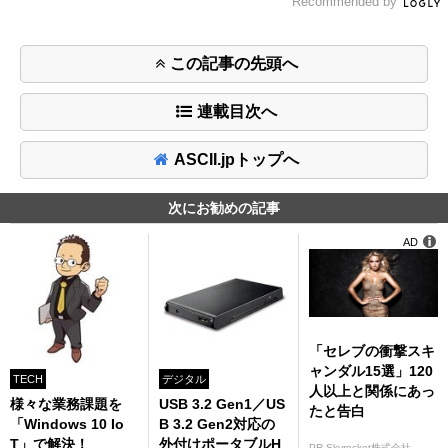
Recommended by
この記事の先頭へ
連載目次へ
ASCII.jpトップへ
次にお勧めの記事
AD
「セレブの衝撃スキ
ャンダル15選」120
TECH
デジタル
人以上と関係にあっ
様々な業務課題を
USB 3.2 Gen1／US
たと告白
「Windows 10 Io
B 3.2 Gen2対応の
T」で解決！
外付けポータブルH
PR Skyrocket株式会社