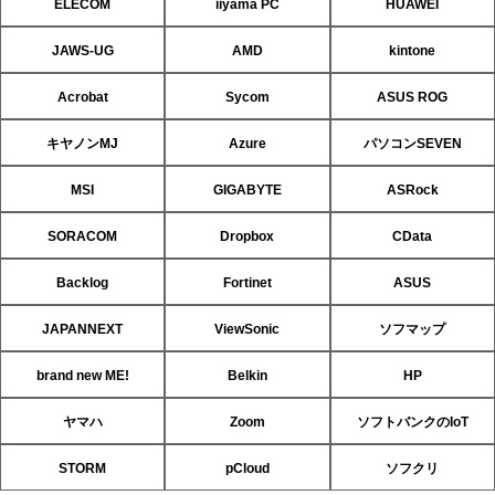
ELECOM
iiyama PC
HUAWEI
JAWS-UG
AMD
kintone
Acrobat
Sycom
ASUS ROG
キヤノンMJ
Azure
パソコンSEVEN
MSI
GIGABYTE
ASRock
SORACOM
Dropbox
CData
Backlog
Fortinet
ASUS
JAPANNEXT
ViewSonic
ソフマップ
brand new ME!
Belkin
HP
ヤマハ
Zoom
ソフトバンクのIoT
STORM
pCloud
ソフクリ