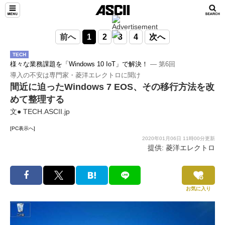
前へ
1
2
3
4
次へ
TECH
様々な業務課題を「Windows 10 IoT」で解決！
― 第6回
導入の不安は専門家・菱洋エレクトロに聞け
間近に迫ったWindows 7 EOS、その移行方法を改
めて整理する
文● TECH.ASCII.jp
[PC表示へ]
2020年01月06日 11時00分更新
提供: 菱洋エレクトロ
お気に入り