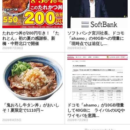
たれかつ丼が200円引き！ 「た
ソフトバンク宮川社長、ドコモ
れとん」初の夏の感謝祭、新
「ahamo」の40GBへの増量に
橋・中野北口で開催
「現時点では追従し...
2026年7月30日
2026年8月4日
「鬼おろし牛タン丼」がおいし
ドコモ「ahamo」が10GB増量
そ！夏限定で1110円～
して40GBに ライバルのUQや
ワイモバを意識...
2026年8月5日
2026年7月29日