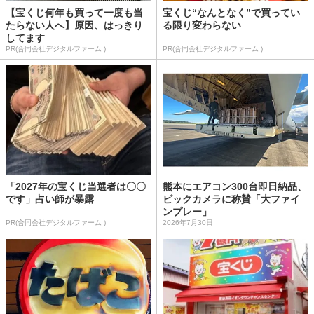
【宝くじ何年も買って一度も当
宝くじ“なんとなく”で買ってい
たらない人へ】原因、はっきり
る限り変わらない
してます
PR(合同会社デジタルファーム )
PR(合同会社デジタルファーム )
「2027年の宝くじ当選者は〇〇
熊本にエアコン300台即日納品、
です」占い師が暴露
ビックカメラに称賛「大ファイ
ンプレー」
PR(合同会社デジタルファーム )
2026年7月30日