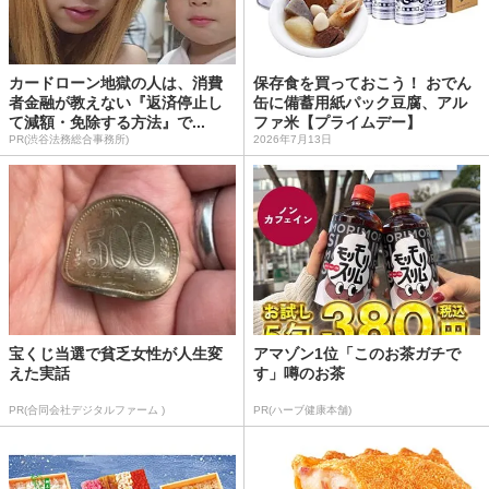
カードローン地獄の人は、消費
保存食を買っておこう！ おでん
者金融が教えない『返済停止し
缶に備蓄用紙パック豆腐、アル
て減額・免除する方法』で...
ファ米【プライムデー】
PR(渋谷法務総合事務所)
2026年7月13日
宝くじ当選で貧乏女性が人生変
アマゾン1位「このお茶ガチで
えた実話
す」噂のお茶
PR(合同会社デジタルファーム )
PR(ハーブ健康本舗)