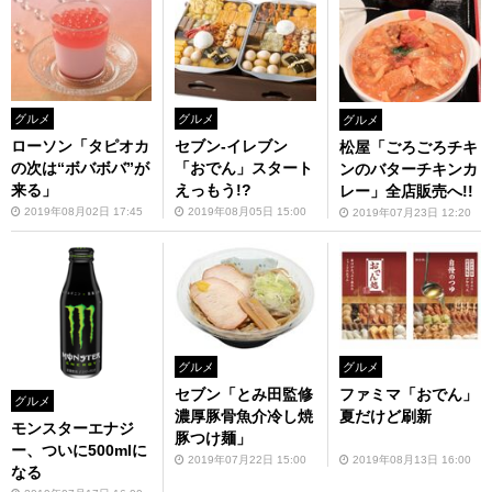
グルメ
グルメ
グルメ
ローソン「タピオカ
セブン-イレブン
松屋「ごろごろチキ
の次は“ボバボバ”が
「おでん」スタート
ンのバターチキンカ
来る」
えっもう!?
レー」全店販売へ!!
2019年08月02日 17:45
2019年08月05日 15:00
2019年07月23日 12:20
グルメ
グルメ
セブン「とみ田監修
ファミマ「おでん」
グルメ
濃厚豚骨魚介冷し焼
夏だけど刷新
モンスターエナジ
豚つけ麺」
ー、ついに500mlに
2019年07月22日 15:00
2019年08月13日 16:00
なる