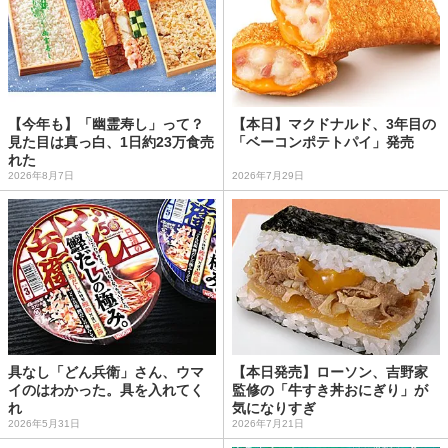
【今年も】「幽霊寿し」って？
【本日】マクドナルド、3年目の
見た目は真っ白、1日約23万食売
「ベーコンポテトパイ」発売
れた
2026年8月7日
2026年7月29日
具なし「どん兵衛」さん、ウマ
【本日発売】ローソン、吉野家
イのはわかった。具を入れてく
監修の「牛すき丼おにぎり」が
れ
気になりすぎ
2026年5月31日
2026年7月21日