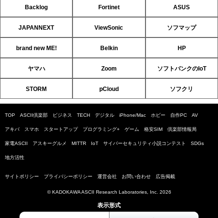
Backlog
Fortinet
ASUS
JAPANNEXT
ViewSonic
ソフマップ
brand new ME!
Belkin
HP
ヤマハ
Zoom
ソフトバンクのIoT
STORM
pCloud
ソフクリ
TOP
ASCII倶楽部
ビジネス
TECH
デジタル
iPhone/Mac
ホビー
自作PC
AV
アキバ
スマホ
スタートアップ
プログラミング+
ゲーム
格安SIM
倶楽部情報局
家電ASCII
アスキーグルメ
MITTR
IoT
サイバーセキュリティ小説コンテスト
SDGs
地方活性
サイトポリシー
プライバシーポリシー
運営会社
お問い合わせ
広告掲載
© KADOKAWA ASCII Research Laboratories, Inc. 2026
表示形式