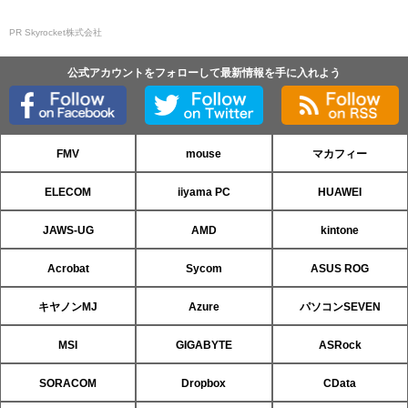
PR Skyrocket株式会社
公式アカウントをフォローして最新情報を手に入れよう
FMV
mouse
マカフィー
ELECOM
iiyama PC
HUAWEI
JAWS-UG
AMD
kintone
Acrobat
Sycom
ASUS ROG
キヤノンMJ
Azure
パソコンSEVEN
MSI
GIGABYTE
ASRock
SORACOM
Dropbox
CData