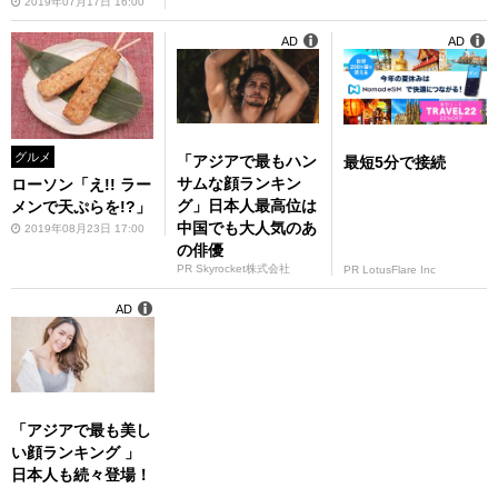
2019年07月17日 16:00
AD
AD
グルメ
「アジアで最もハン
最短5分で接続
サムな顔ランキン
ローソン「え!! ラー
グ」日本人最高位は
メンで天ぷらを!?」
中国でも大人気のあ
2019年08月23日 17:00
の俳優
PR Skyrocket株式会社
PR LotusFlare Inc
AD
「アジアで最も美し
い顔ランキング 」
日本人も続々登場！