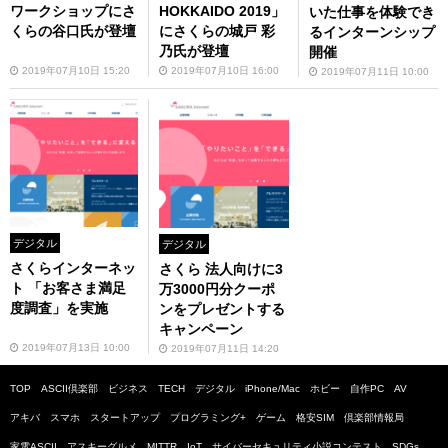
ワークショップにさ
HOKKAIDO 2019」
いた仕事を体験でき
くらの谷口氏が登壇
にさくらの城戸 彩
るインターンシップ
乃氏が登壇
開催
2019年07月10日 15:20
2019年07月10日 16:00
2019年07月11日 10:00
デジタル
デジタル
さくらインターネッ
さくら 法人向けに3
ト 「お客さま満足
万3000円分クーポ
度調査」を実施
ンをプレゼントする
キャンペーン
2019年07月13日 10:00
2019年07月11日 14:20
TOP
ASCII倶楽部
ビジネス
TECH
デジタル
iPhone/Mac
ホビー
自作PC
AV
アキバ
スマホ
スタートアップ
プログラミング+
ゲーム
格安SIM
倶楽部情報局
家電ASCII
アスキーグルメ
MITTR
IoT
サイバーセキュリティ小説コンテスト
SDGs