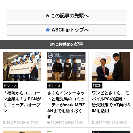
この記事の先頭へ
ASCII.jpトップへ
次にお勧めの記事
ビジネス
デジタル
TECH
「福岡からユニコー
さくらインターネッ
ワンビとさくら、モ
ン企業を！」FGNが
トと鹿児島のコミュ
バイルPCの盗難・
リニューアルオープ
ニティがmark MEIZ
紛失対策でIoT向けS
ン
ANまでを語り尽く
IMを活用
す
2019年06月04日 07:00
2019年05月28日 09:00
2019年05月17日 09:00