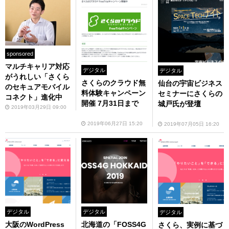
sponsored
マルチキャリア対応
デジタル
デジタル
がうれしい「さくら
さくらのクラウド無
仙台の宇宙ビジネス
のセキュアモバイル
料体験キャンペーン
セミナーにさくらの
コネクト」進化中
開催 7月31日まで
城戸氏が登壇
2019年03月29日 09:00
2019年06月27日 15:20
2019年07月05日 16:20
デジタル
デジタル
デジタル
大阪のWordPress
北海道の「FOSS4G
さくら、実例に基づ