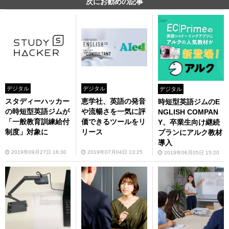
次にお勧めの記事
デジタル
デジタル
デジタル
スタディーハッカー
恵学社、英語の発音
時短型英語ジムのE
の時短型英語ジムが
や流暢さを一気に評
NGLISH COMPAN
「一般教育訓練給付
価できるツールをリ
Y、卒業生向け継続
制度」対象に
リース
プランにアルク教材
導入
2019年09月27日 16:30
2019年07月04日 13:25
2019年06月05日 15:20