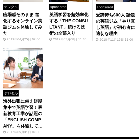
デジタル
sponsored
sponsored
臨場感そのまま 進
英語学習を超効率化
受講待ち600人 話題
化するオンライン英
する「THE CONSU
の英語ジム「やり直
語ジムを体験してみ
LTANT」続ける技
し英語」が初心者に
た
術の全部入り
適切な理由
2019年04月25日 07:00
2019年03月08日 11:00
2018年11月15日 11:00
デジタル
海外出張に備え短期
集中で英語学習！最
新教育工学が話題の
「ENGLISH COMP
ANY」を体験してみ
た
2017年05月31日 09:00