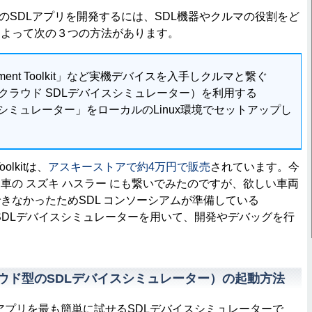
iOS用のSDLアプリを開発するには、SDL機器やクルマの役割をど
によって次の３つの方法があります。
opment Toolkit」など実機デバイスを入手しクルマと繋ぐ
e」（クラウド SDLデバイスシミュレーター）を利用する
シミュレーター」をローカルのLinux環境でセットアップし
oolkitは、
アスキーストアで約4万円で販売
されています。今
車の スズキ ハスラー にも繋いでみたのですが、欲しい車両
きなかったためSDL コンソーシアムが準備している
SDLデバイスシミュレーターを用いて、開発やデバッグを行
（クラウド型のSDLデバイスシミュレーター）の起動方法
SDLアプリを最も簡単に試せるSDLデバイスシミュレーターで