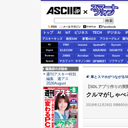
ASCII.jp
スマート
フォン
トップ
AI
IoT
ビジネス
TECH
デジタル
i
アスキーキッズ
格安SIM
家電ASCII
アスキーグルメ
週刊
FMV
mouse
iiyamaPC
Sycom
PC
ELECOM
AMD
ASUS ROG
Digital
GIGABYTE
JAWS
Acrobat
kintone
Azure
Business
S
JAPANNEXT
マカフィー
キヤノンMJ
ソフマップ
Special
編集部のお勧め
週刊アスキー特別
車とスマホがつながるS
編集 週アス
2026August
【SDLアプリ作りの実
クルマがしゃべ
2018年12月28日 09時00