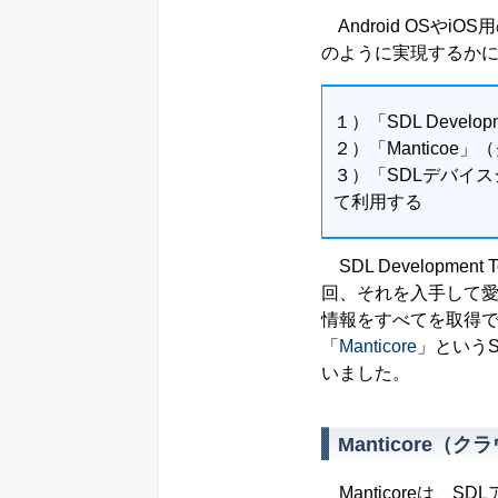
Android OSや
のように実現するか
１）「SDL Devel
２）「Mantico
３）「SDLデバイス
て利用する
SDL Development T
回、それを入手して愛
情報をすべてを取得で
「
Manticore
」という
いました。
Manticore
Manticoreは、