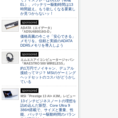
でディスプレーはOLED（有機
EL）、バッテリー駆動時間は13
時間超え。もう欲しくなる要素し
か見つからないッ！
sponsored
ADATA（エイデータ）
「AD5U480016G-D」
価格高騰の今こそ「安心できる」
メモリを。信頼と実績のADATA
DDR5メモリを導入しよう
sponsored
エムエスアイコンピュータージャパン
「MAESTRO 500 WIRELESS」
約1万円でノイキャン、デュアル
接続ってマジ？ MSIのゲーミング
ヘッドセットのコスパがどうかし
ている
sponsored
MSI「Prestige 13 AI+ A3M」レビュー
13インチビジネスノートの理想を
詰め込んだ新型、Core Ultra 9
386H搭載で、サイズと重量、性
能、バッテリー駆動時間のバラン