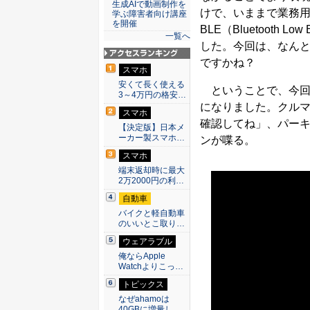
生成AIで動画制作を
けで、いままで業務用
学ぶ障害者向け講座
を開催
BLE（Bluetoot
一覧へ
した。今回は、なん
ですかね？
アクセスランキン
スマホ
グ
安くて長く使える
ということで、今回
3～4万円の格安…
になりました。クル
スマホ
確認してね」、パー
【決定版】日本メ
ーカー製スマホ…
ンが喋る。
スマホ
端末返却時に最大
2万2000円の利…
自動車
バイクと軽自動車
のいいとこ取り…
ウェアラブル
俺ならApple
Watchよりこっ…
トピックス
なぜahamoは
40GBに増量し…