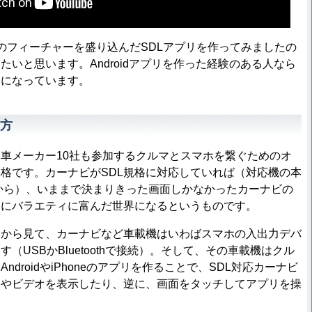
フィーチャーを盛り込んだSDLアプリを作ってみましたの
たいと思います。Androidアプリを作った経験のある人なら
容になっています。
り方
車メーカー10社も参加するクルマとスマホを繋ぐためのオ
格です。カーナビがSDL規格に対応していれば（対応機の本
年から）、いままで決まりきった画面しかなかったカーナビの
うにバラエティに富んだ世界になるというものです。
から見て、カーナビなど車載機はいわばスマホの入出力デバ
（USBかBluetoothで接続）。そして、その車載機はクル
ndroidやiPhoneのアプリを作ることで、SDL対応カーナビ
像やビデオを表示したり、逆に、画面をタッチしてアプリを操