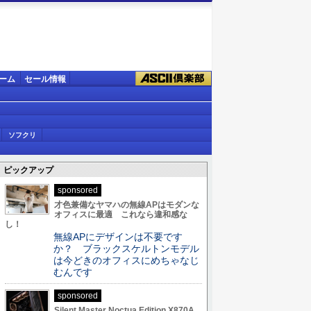
ーム
セール情報
ソフクリ
ピックアップ
sponsored
才色兼備なヤマハの無線APはモダンな
オフィスに最適 これなら違和感な
し！
無線APにデザインは不要です
か？ ブラックスケルトンモデル
は今どきのオフィスにめちゃなじ
むんです
sponsored
Silent Master Noctua Edition X870A