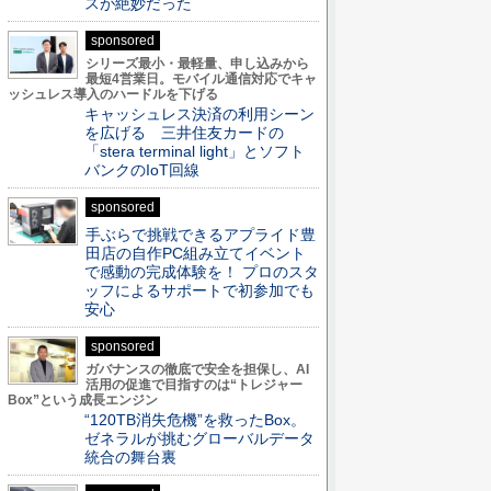
スが絶妙だった
sponsored
シリーズ最小・最軽量、申し込みから
最短4営業日。モバイル通信対応でキャ
ッシュレス導入のハードルを下げる
キャッシュレス決済の利用シーン
を広げる 三井住友カードの
「stera terminal light」とソフト
バンクのIoT回線
sponsored
手ぶらで挑戦できるアプライド豊
田店の自作PC組み立てイベント
で感動の完成体験を！ プロのスタ
ッフによるサポートで初参加でも
安心
sponsored
ガバナンスの徹底で安全を担保し、AI
活用の促進で目指すのは“トレジャー
Box”という成長エンジン
“120TB消失危機”を救ったBox。
ゼネラルが挑むグローバルデータ
統合の舞台裏