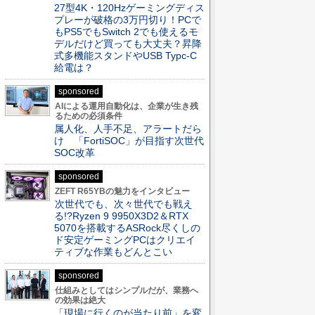
27型4K・120Hzゲーミングディス
プレーが破格の3万円切り！PCで
もPS5でもSwitch 2でも使えるモ
デルだけど買っても大丈夫？昇降
式多機能スタンドやUSB Typc-C
給電は？
sponsored
AIによる運用自動化は、企業が生き残
るための必須条件
属人化、人手不足、アラートだら
け 「FortiSOC」が目指す次世代
SOC改革
sponsored
ZEFT R65YBの魅力をインタビュー
次世代でも、次々世代でも戦え
る!?Ryzen 9 9950X3D2＆RTX
5070を搭載するASRock尽くしの
ド安定ゲーミングPCはクリエイ
ティブな作業もどんとこい
sponsored
仕組みとしてはシンプルだが、業務へ
の効果は絶大
「現場に行くのが当たり前」を変