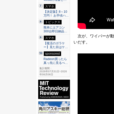
スマホ
【決定版】8～10
万円！ お手頃ハ…
トピックス
熊本にエアコン
300台即日納品…
次が、ワイパーが動
スマホ
いだす。
【復活のガラケ
ー】見た目はケ…
sponsored
Radeon買ったら
真っ先に見るべ…
集計期間：
2026年07月31日~2026
年08月06日