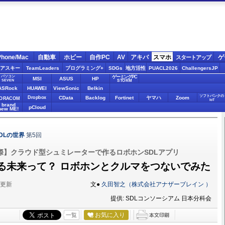
Phone/Mac
自動車
ホビー
自作PC
AV
アキバ
スマホ
ゲ
スタートアップ
アスキー
TeamLeaders
プログラミング+
SDGs
地方活性
PUACL2026
ChallengersJP
パソコン
ゲーミングPC
MSI
ASUS
HP
STORM
SEVEN
ASRock
HUAWEI
ViewSonic
Belkin
ソフトバンクの
Dropbox
CData
Backlog
Fortinet
ヤマハ
Zoom
ORACOM
IoT
brand
pCloud
new ME!
DLの世界
第5回
際】クラウド型シュミレーターで作るロボホンSDLアプリ
る未来って？ ロボホンとクルマをつないでみた
分更新
文●
久田智之（株式会社アナザーブレイン ）
提供: SDLコンソーシアム 日本分科会
お気に入り
一覧