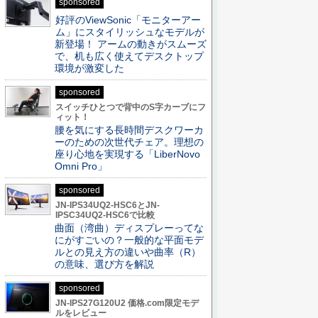
sponsored
好評のViewSonic「モニターアー
ム」にスタイリッシュなモデルが
新登場！ アームの動きがスムーズ
で、机も広く使えてデスクトップ
環境が激変した
sponsored
スイッチひとつで背中のS字カーブにフ
ィット！
腰を気にする長時間デスクワーカ
ーのための次世代チェア。理想の
座り心地を実現する「LiberNovo
Omni Pro」
sponsored
JN-IPS34UQ2-HSC6とJN-
IPSC34UQ2-HSC6で比較
曲面（湾曲）ディスプレーってな
にがすごいの？一般的な平面モデ
ルとの見え方の違いや曲率（R）
の意味、選び方を解説
sponsored
JN-IPS27G120U2 価格.com限定モデ
ルをレビュー