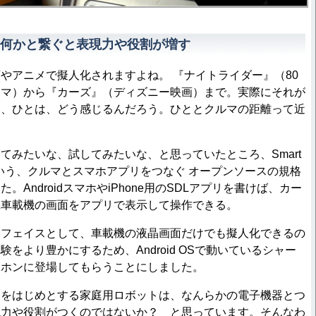
何かと繋ぐと表現力や役割が増す
アニメで擬人化されますよね。 『ナイトライダー』（80
ラマ）から『カーズ』（ディズニー映画）まで。実際にそれが
ら、ひとは、どう感じるんだろう。ひととクルマの距離って近
みたいな、試してみたいな、と思っていたところ、Smart
(SDL) という、クルマとスマホアプリをつなぐ オープンソースの規格
。AndroidスマホやiPhone用のSDLアプリを書けば、カー
機車載機の画面をアプリで表示して操作できる。
フェイスとして、車載機の液晶画面だけでも擬人化できるの
をより豊かにするため、Android OSで動いているシャー
ボホンに登場してもらうことにしました。
をはじめとする家庭用ロボットは、なんらかの電子機器とつ
現力や役割がつくのではないか？ と思っています。そんなわ