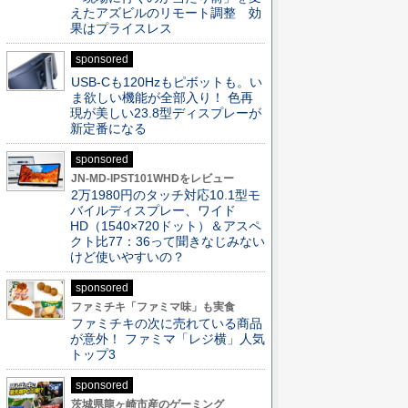
えたアズビルのリモート調整 効
果はプライスレス
sponsored
USB-Cも120Hzもピボットも。い
ま欲しい機能が全部入り！ 色再
現が美しい23.8型ディスプレーが
新定番になる
sponsored
JN-MD-IPST101WHDをレビュー
2万1980円のタッチ対応10.1型モ
バイルディスプレー、ワイド
HD（1540×720ドット）＆アスペ
クト比77：36って聞きなじみない
けど使いやすいの？
sponsored
ファミチキ「ファミマ味」も実食
ファミチキの次に売れている商品
が意外！ ファミマ「レジ横」人気
トップ3
sponsored
茨城県龍ヶ崎市産のゲーミング