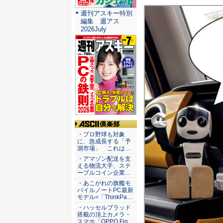
週刊アスキー特別
編集 週アス
2026July
ASCII倶楽部
・プロ野球も対象
に、急成長する「予
測市場」 これは…
・アマゾン配送を支
える物流大手、ステ
ーブルコイン企業…
・あこがれの旗艦モ
バイルノートPC最新
モデル=「ThinkPa…
・ハッセルブラッド
搭載の頂上カメラ・
スマホ「OPPO Fin…