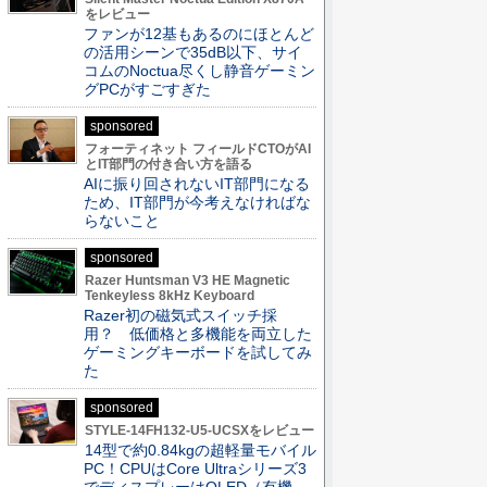
をレビュー
ファンが12基もあるのにほとんど
の活用シーンで35dB以下、サイ
コムのNoctua尽くし静音ゲーミン
グPCがすごすぎた
sponsored
フォーティネット フィールドCTOがAI
とIT部門の付き合い方を語る
AIに振り回されないIT部門になる
ため、IT部門が今考えなければな
らないこと
sponsored
Razer Huntsman V3 HE Magnetic
Tenkeyless 8kHz Keyboard
Razer初の磁気式スイッチ採
用？ 低価格と多機能を両立した
ゲーミングキーボードを試してみ
た
sponsored
STYLE-14FH132-U5-UCSXをレビュー
14型で約0.84kgの超軽量モバイル
PC！CPUはCore Ultraシリーズ3