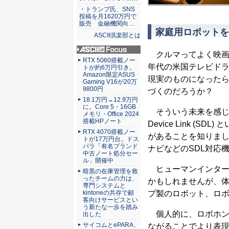
・トランプ氏、SNS
投稿を月1620万円で
販売 金融機関向…
家庭用ロボットを
ASCII倶楽部とは
クルマってよく映画や
ASCII.jp Focus
RTX 5060搭載ノー
年代の米国テレビド
トが約6万円引き。
Amazon限定ASUS
現実のものになった
Gaming V16が20万
9800円
づくのだろうか？
18.1万円→12.9万円
に。Core 5・16GB
そういう未来を感じて
メモリ・Office 2024
搭載HPノート
Device Link 
RTX 4070搭載ノー
があることを知りました
トが17万円台。ドス
パラ「有名ブランド
ナビなどのSDL対応
中古ノート処分セー
ル」開催中
ヒューマンインター
暗黒の在庫管理を救
ったチームの力は、
かもしれませんが、体験
専門システムと
プ製のロボット、ロ
kintoneの共存で顧
客向けサービスとい
う新たな一歩を踏み
個人的に、ロボホン
出した
サイコムとePARA、
ながることでより表