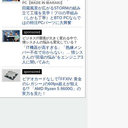
PC【MADE IN IBARAKI】
田園風景が広がるSTORMの組み
立て工場を見学！プロの早組み
（しかも丁寧）とBTO PCならで
はの特注PCパーツに大興奮
sponsored
ビジネスIT環境が大きく変わる中で、
情シスさんの悩みも変化している？
「IT機器が高すぎる」「熟練メン
バー不在で分からない」… 情シス
さんの“現場の悩み”をエンジニア3
人に聞いてみた
sponsored
ビデオカードなしで｢FFXIV: 黄金
のレガシー｣の60fps超えが狙え
る!? 「AMD Ryzen 5 8600G」の
実力を見た！