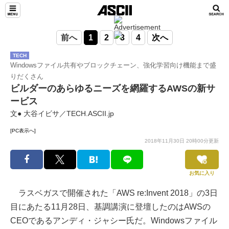
前へ
1
2
3
4
次へ
TECH
Windowsファイル共有やブロックチェーン、強化学習向け機能まで盛
りだくさん
ビルダーのあらゆるニーズを網羅するAWSの新サ
ービス
文● 大谷イビサ／TECH.ASCII.jp
[PC表示へ]
2018年11月30日 20時00分更新
お気に入り
ラスベガスで開催された「AWS re:Invent 2018」の3日
目にあたる11月28日、基調講演に登壇したのはAWSの
CEOであるアンディ・ジャシー氏だ。Windowsファイル