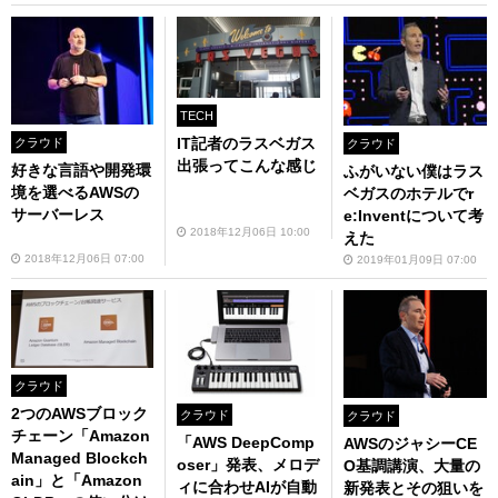
TECH
IT記者のラスベガス
クラウド
クラウド
出張ってこんな感じ
好きな言語や開発環
ふがいない僕はラス
境を選べるAWSの
ベガスのホテルでr
サーバーレス
e:Inventについて考
2018年12月06日 10:00
えた
2018年12月06日 07:00
2019年01月09日 07:00
クラウド
2つのAWSブロック
クラウド
クラウド
チェーン「Amazon
「AWS DeepComp
AWSのジャシーCE
Managed Blockch
oser」発表、メロデ
O基調講演、大量の
ain」と「Amazon
ィに合わせAIが自動
新発表とその狙いを