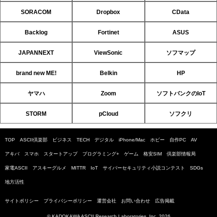
SORACOM
Dropbox
CData
Backlog
Fortinet
ASUS
JAPANNEXT
ViewSonic
ソフマップ
brand new ME!
Belkin
HP
ヤマハ
Zoom
ソフトバンクのIoT
STORM
pCloud
ソフクリ
TOP
ASCII倶楽部
ビジネス
TECH
デジタル
iPhone/Mac
ホビー
自作PC
AV
アキバ
スマホ
スタートアップ
プログラミング+
ゲーム
格安SIM
倶楽部情報局
家電ASCII
アスキーグルメ
MITTR
IoT
サイバーセキュリティ小説コンテスト
SDGs
地方活性
サイトポリシー
プライバシーポリシー
運営会社
お問い合わせ
広告掲載
© KADOKAWA ASCII Research Laboratories, Inc. 2026