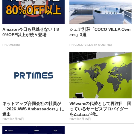
Amazon今日も見逃せない！8
シェア別荘「COCO VILLA Own
0%OFF以上が続々登場
ers」3選
PR(Amazon)
PR(COCO VILLA on GOETHE)
ネットアップ合同会社の社員が
VMwareの代替として再注目 困
「2026 AWS Ambassadors」に
っているサービスプロバイダー
選出
をZadaraが救...
2026年6月26日
2026年6月15日