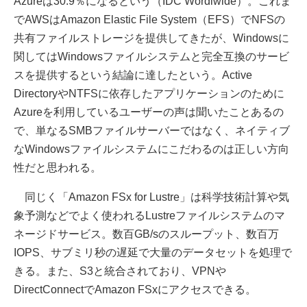
Azureは30.9％になるという（IDC Wordlwide）。これま
でAWSはAmazon Elastic File System（EFS）でNFSの
共有ファイルストレージを提供してきたが、Windowsに
関してはWindowsファイルシステムと完全互換のサービ
スを提供するという結論に達したという。Active
DirectoryやNTFSに依存したアプリケーションのために
Azureを利用しているユーザーの声は聞いたことあるの
で、単なるSMBファイルサーバーではなく、ネイティブ
なWindowsファイルシステムにこだわるのは正しい方向
性だと思われる。
同じく「Amazon FSx for Lustre」は科学技術計算や気
象予測などでよく使われるLustreファイルシステムのマ
ネージドサービス。数百GB/sのスループット、数百万
IOPS、サブミリ秒の遅延で大量のデータセットを処理で
きる。また、S3と統合されており、VPNや
DirectConnectでAmazon FSxにアクセスできる。