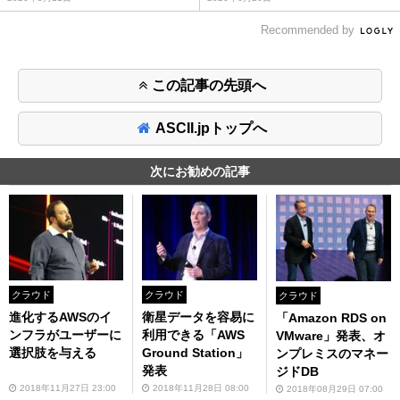
Recommended by
この記事の先頭へ
ASCII.jpトップへ
次にお勧めの記事
クラウド
クラウド
クラウド
進化するAWSのイ
衛星データを容易に
「Amazon RDS on
ンフラがユーザーに
利用できる「AWS
VMware」発表、オ
選択肢を与える
Ground Station」
ンプレミスのマネー
発表
ジドDB
2018年11月27日 23:00
2018年11月28日 08:00
2018年08月29日 07:00