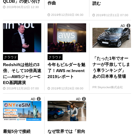
QLDB」の使い分け
作曲
読む
2019年06月12日 12:30
2019年12月03日 06:30
2019年12月11日 07:00
AD
クラウド
クラウド
「たった1年でオー
ナーが手放してしま
Redshiftは他社の3
今年もビルダーを魅
う車ランキング」
倍、そして10倍高速
了！AWS re:Invent
あの日本車も登場
に―AWSジャシーC
2019レポート
EO基調講演
PR Skyrocket株式会社
2019年12月16日 07:00
2019年12月24日 08:00
AD
AD
最短5分で接続
なぜ世界では「前向