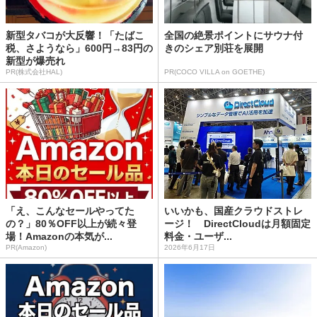
新型タバコが大反響！「たばこ
全国の絶景ポイントにサウナ付
税、さようなら」600円→83円の
きのシェア別荘を展開
新型が爆売れ
PR(株式会社HAL)
PR(COCO VILLA on GOETHE)
「え、こんなセールやってた
いいかも、国産クラウドストレ
の？」80％OFF以上が続々登
ージ！ DirectCloudは月額固定
場！Amazonの本気が...
料金・ユーザ...
PR(Amazon)
2026年6月17日