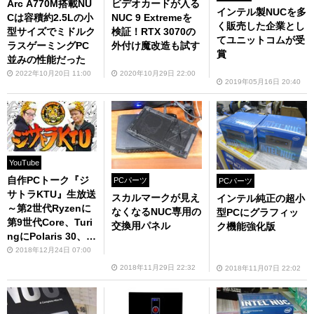
Arc A770M搭載NU
ビデオカードが入る
インテル製NUCを多
Cは容積約2.5Lの小
NUC 9 Extremeを
く販売した企業とし
型サイズでミドルク
検証！RTX 3070の
てユニットコムが受
ラスゲーミングPC
外付け魔改造も試す
賞
並みの性能だった
2022年10月20日 11:00
2020年10月29日 22:00
2019年05月16日 20:40
YouTube
自作PCトーク『ジ
PCパーツ
PCパーツ
サトラKTU』生放送
スカルマークが見え
インテル純正の超小
～第2世代Ryzenに
なくなるNUC専用の
型PCにグラフィッ
第9世代Core、Turi
交換用パネル
ク機能強化版
ngにPolaris 30、'1
8自作PC市場を振り
2018年12月24日 07:00
返ろう～
2018年11月29日 22:32
2018年11月07日 22:02