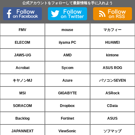
公式アカウントをフォローして最新情報を手に入れよう
FMV
mouse
マカフィー
ELECOM
iiyama PC
HUAWEI
JAWS-UG
AMD
kintone
Acrobat
Sycom
ASUS ROG
キヤノンMJ
Azure
パソコンSEVEN
MSI
GIGABYTE
ASRock
SORACOM
Dropbox
CData
Backlog
Fortinet
ASUS
JAPANNEXT
ViewSonic
ソフマップ