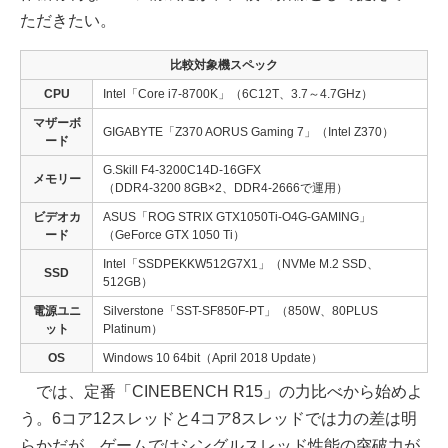
ただきたい。
比較対象機スペック
CPU
Intel「Core i7-8700K」（6C12T、3.7～4.7GHz）
マザーボ
GIGABYTE「Z370 AORUS Gaming 7」（Intel Z370）
ード
G.Skill F4-3200C14D-16GFX
メモリー
（DDR4-3200 8GB×2、DDR4-2666で運用）
ビデオカ
ASUS「ROG STRIX GTX1050Ti-O4G-GAMING」
ード
（GeForce GTX 1050 Ti）
Intel「SSDPEKKW512G7X1」（NVMe M.2 SSD、
SSD
512GB）
電源ユニ
Silverstone「SST-SF850F-PT」（850W、80PLUS
ット
Platinum）
OS
Windows 10 64bit（April 2018 Update）
では、定番「CINEBENCH R15」の力比べから始めよ
う。6コア12スレッドと4コア8スレッドでは力の差は明
らかだが、ゲームではシングルスレッド性能の突破力が