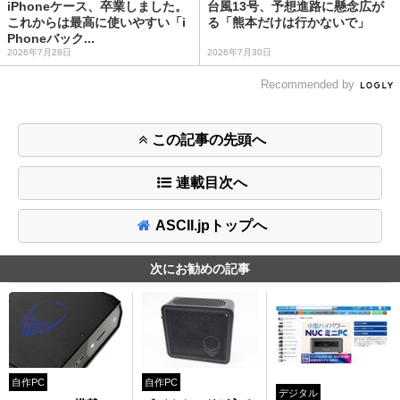
iPhoneケース、卒業しました。
台風13号、予想進路に懸念広が
これからは最高に使いやすい「i
る「熊本だけは行かないで」
Phoneバック...
2026年7月28日
2026年7月30日
Recommended by
この記事の先頭へ
連載目次へ
ASCII.jpトップへ
次にお勧めの記事
自作PC
自作PC
デジタル