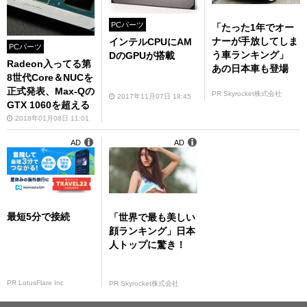
PCパーツ
「たった1年でオー
ナーが手放してしま
インテルCPUにAM
PCパーツ
う車ランキング」
DのGPUが搭載
Radeon入ってる第
あの日本車も登場
8世代Core＆NUCを
正式発表、Max-Qの
PR Skyrocket株式会社
2017年11月07日 18:45
GTX 1060を超える
2018年01月08日 11:01
AD
AD
最短5分で接続
「世界で最も美しい
顔ランキング」日本
人トップに驚き！
PR LotusFlare Inc
PR Skyrocket株式会社