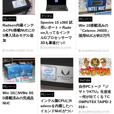
デジタル
PCパーツ
PCパーツ
Spectre 15 x360 試
Radeon内蔵インテ
Win 10搭載済みの
用レポート = Rade
ルCPU搭載NUCにO
「Celeron J4005」
on入ってるインテ
S導入済みモデル追
採用NUCが約3万円
ルGプロセッサーで
加
3Dも暴速だっ!!
2018年08月21日 13:00
2018年11月06日 23:44
2018年08月10日 23:07
YouTube
自作PCトーク『ジ
PCパーツ
サトラKTU』生放送
Win 10にNVMe SS
PCパーツ
～何が出てくる？C
D搭載済みの完成品
インテル製CPUにR
OMPUTEX TAIPEI 2
NUC
adeonを内蔵したハ
018～
イエンドNUCがつい
2018年05月28日 07:00