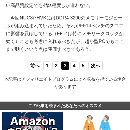
い高品質設定でも4fps程度しか違わない。
今回NUC8i7HVKにはDDR4-3200のメモリーモジュー
ルが組み込まれていたため、それがFF14ベンチのスコア
に影響を及ぼしている（FF14は特にメモリークロックが
効く）ことも考慮に入れるべきだが、超小型PCでもここ
まで動くという点は評価すべきであろう。
前へ
1
2
3
4
5
次へ
本記事はアフィリエイトプログラムによる収益を得ている場合
があります
この記事を読まれたあなたへのオススメ