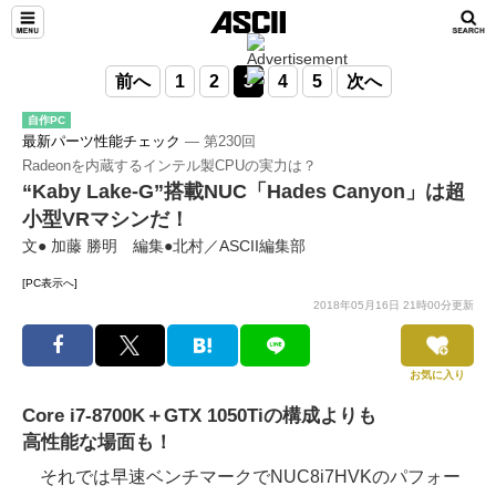
前へ
1
2
3
4
5
次へ
自作PC
最新パーツ性能チェック
― 第230回
Radeonを内蔵するインテル製CPUの実力は？
“Kaby Lake-G”搭載NUC「Hades Canyon」は超
小型VRマシンだ！
文● 加藤 勝明 編集●北村／ASCII編集部
[PC表示へ]
2018年05月16日 21時00分更新
お気に入り
Core i7-8700K＋GTX 1050Tiの構成よりも
高性能な場面も！
それでは早速ベンチマークでNUC8i7HVKのパフォー