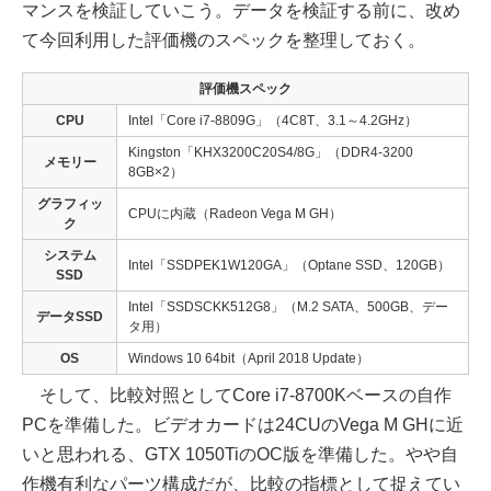
マンスを検証していこう。データを検証する前に、改め
て今回利用した評価機のスペックを整理しておく。
評価機スペック
CPU
Intel「Core i7-8809G」（4C8T、3.1～4.2GHz）
Kingston「KHX3200C20S4/8G」（DDR4-3200
メモリー
8GB×2）
グラフィッ
CPUに内蔵（Radeon Vega M GH）
ク
システム
Intel「SSDPEK1W120GA」（Optane SSD、120GB）
SSD
Intel「SSDSCKK512G8」（M.2 SATA、500GB、デー
データSSD
タ用）
OS
Windows 10 64bit（April 2018 Update）
そして、比較対照としてCore i7-8700Kベースの自作
PCを準備した。ビデオカードは24CUのVega M GHに近
いと思われる、GTX 1050TiのOC版を準備した。やや自
作機有利なパーツ構成だが、比較の指標として捉えてい