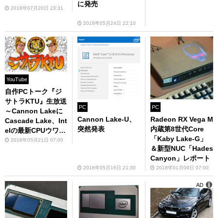
に発売
2018年07月20日 23:31
2018年05月24日 22:10
YouTube
自作PCトーク『ジ
サトラKTU』生放送
PC
PC
～Cannon Lakeに
Cannon Lake-U、
Radeon RX Vega M
Cascade Lake、Int
突然発表
内蔵第8世代Core
elの最新CPUウワサ
「Kaby Lake-G」
まとめ～
2018年05月21日 07:00
＆新型NUC「Hades
Canyon」レポート
2018年05月16日 21:30
2018年01月09日 07:00
AD