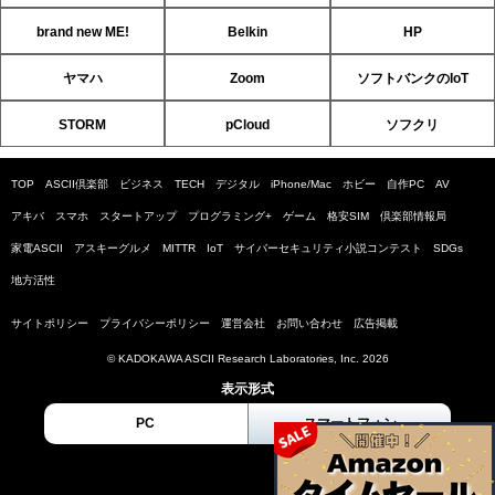
brand new ME!
Belkin
HP
ヤマハ
Zoom
ソフトバンクのIoT
STORM
pCloud
ソフクリ
TOP
ASCII倶楽部
ビジネス
TECH
デジタル
iPhone/Mac
ホビー
自作PC
AV
アキバ
スマホ
スタートアップ
プログラミング+
ゲーム
格安SIM
倶楽部情報局
家電ASCII
アスキーグルメ
MITTR
IoT
サイバーセキュリティ小説コンテスト
SDGs
地方活性
サイトポリシー
プライバシーポリシー
運営会社
お問い合わせ
広告掲載
© KADOKAWA ASCII Research Laboratories, Inc. 2026
表示形式
PC
スマートフォン