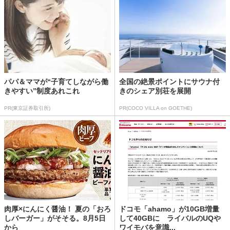
パパ＆ママが“子育てしながら働
全国の絶景ポイントにサウナ付
きやすい”制度あれこれ
きのシェア別荘を展開
PR(東京証券取引所)
PR(COCO VILLA on GOETHE)
肉厚×にんにく醤油！ 夏の「おろ
ドコモ「ahamo」が10GB増量
しバーガー」がそそる。8月5日
して40GBに ライバルのUQや
から
ワイモバを意識...