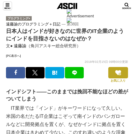
プログラミング+
遠藤諭のプログラミング＋日記
― 第38回
日本人はインドが好きなのに世界のIT企業のよう
にインドを目指さないのはなぜか？
文●
遠藤諭
（角川アスキー総合研究所）
[PC表示へ]
2018年02月15日 09時00分更新
お気に入り
インドシフト――このままでは挽回不能なほどの差が
ついてしまう
IT業界では「インド」がキーワードになって久しい。
米国の名だたるIT企業はこぞって南インドのバンガロー
ルなどに開発拠点を置くが、なぜかインドに拠点を置く
日本企業はきわめて少ない。このすれ違いのような現象