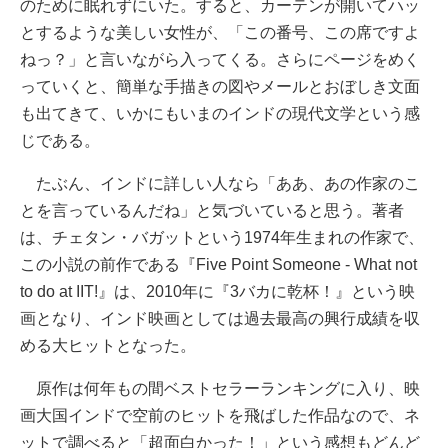
のために眠れずにいた。すると、カーテンが開いてハッ
とするような美しい女性が、「この番号、この席ですよ
ねっ？」と言いながら入ってくる。さらにページをめく
っていくと、簡単な手描きの図やメールとおぼしき文面
も出てきて、いかにもいまのインドの現代文学という感
じである。
たぶん、インドに詳しい人なら「ああ、あの作家のこ
とを言っているんだね」と気づいていると思う。著者
は、チェタン・バガットという1974年生まれの作家で、
この小説の前作である『Five Point Someone - What not
to do at IIT!』は、2010年に『3バカに乾杯！』という映
画となり、インド映画としては過去最高の興行成績を収
める大ヒットとなった。
原作は何年もの間ベストセラーランキングに入り、映
画大国インドで空前のヒットを飛ばした作品なので、ネ
ットで調べると「超面白かった！」という感想もどんど