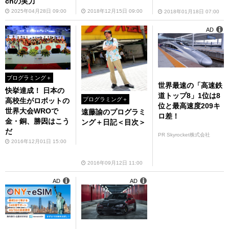
chの実力
2025年04月28日 09:00
2018年12月15日 09:00
2018年01月18日 07:00
AD
プログラミング＋
世界最速の「高速鉄
快挙達成！ 日本の
道トップ8」1位は8
プログラミング＋
高校生がロボットの
位と最高速度209キ
世界大会WROで
遠藤諭のプログラミ
ロ差！
金・銅、勝因はこう
ング＋日記＜目次＞
だ
PR Skyrocket株式会社
2016年12月01日 15:00
2016年09月12日 11:00
AD
AD