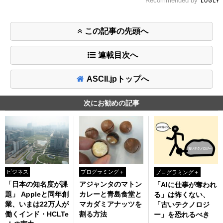
Recommended by
この記事の先頭へ
連載目次へ
ASCII.jpトップへ
次にお勧めの記事
ビジネス
プログラミング＋
プログラミング＋
「日本の知名度が課
アジャンタのマトン
「AIに仕事が奪われ
題」 Appleと同年創
カレーと青島食堂と
る」は怖くない、
業、いまは22万人が
マカダミアナッツを
「古いテクノロジ
働くインド・HCLTe
割る方法
ー」を恐れるべき