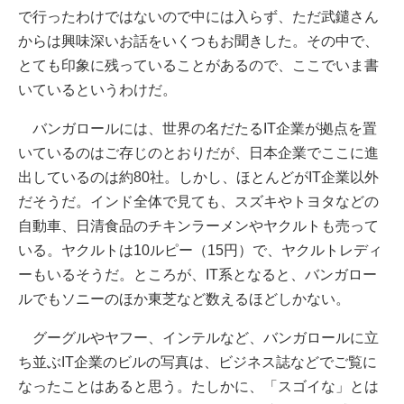
で行ったわけではないので中には入らず、ただ武鑓さん
からは興味深いお話をいくつもお聞きした。その中で、
とても印象に残っていることがあるので、ここでいま書
いているというわけだ。
バンガロールには、世界の名だたるIT企業が拠点を置
いているのはご存じのとおりだが、日本企業でここに進
出しているのは約80社。しかし、ほとんどがIT企業以外
だそうだ。インド全体で見ても、スズキやトヨタなどの
自動車、日清食品のチキンラーメンやヤクルトも売って
いる。ヤクルトは10ルピー（15円）で、ヤクルトレディ
ーもいるそうだ。ところが、IT系となると、バンガロー
ルでもソニーのほか東芝など数えるほどしかない。
グーグルやヤフー、インテルなど、バンガロールに立
ち並ぶIT企業のビルの写真は、ビジネス誌などでご覧に
なったことはあると思う。たしかに、「スゴイな」とは