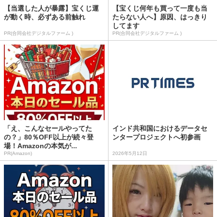
【当選した人が暴露】宝くじ運
【宝くじ何年も買って一度も当
が動く時、必ずある前触れ
たらない人へ】原因、はっきり
してます
PR(合同会社デジタルファーム )
PR(合同会社デジタルファーム )
「え、こんなセールやってた
インド共和国におけるデータセ
の？」80％OFF以上が続々登
ンタープロジェクトへ初参画
場！Amazonの本気が...
PR(Amazon)
2026年5月12日