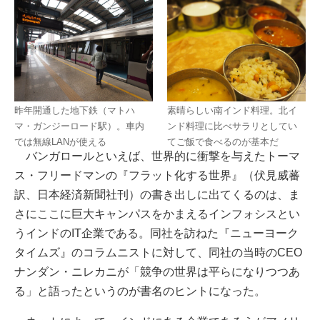
昨年開通した地下鉄（マトハ
素晴らしい南インド料理。北イ
マ・ガンジーロード駅）。車内
ンド料理に比べサラリとしてい
では無線LANが使える
てご飯で食べるのが基本だ
バンガロールといえば、世界的に衝撃を与えたトーマ
ス・フリードマンの『フラット化する世界』（伏見威蕃
訳、日本経済新聞社刊）の書き出しに出てくるのは、ま
さにここに巨大キャンパスをかまえるインフォシスとい
うインドのIT企業である。同社を訪ねた『ニューヨーク
タイムズ』のコラムニストに対して、同社の当時のCEO
ナンダン・ニレカニが「競争の世界は平らになりつつあ
る」と語ったというのが書名のヒントになった。