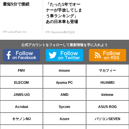
最短5分で接続
「たった1年でオー
ナーが手放してしま
う車ランキング」
あの日本車も登場
PR LotusFlare Inc
PR Skyrocket株式会社
公式アカウントをフォローして最新情報を手に入れよう
FMV
mouse
マカフィー
ELECOM
iiyama PC
HUAWEI
JAWS-UG
AMD
kintone
Acrobat
Sycom
ASUS ROG
キヤノンMJ
Azure
パソコンSEVEN