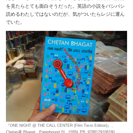
を見たらとても面白そうだった。英語の小説をバシバシ
読めるわたしではないのだが、気がついたらレジに運ん
でいた。
『ONE NIGHT @ THE CALL CENTER (Film Tie-in Edition)』、
Chetan著 Bhagat、Paperbound 刊、ISBN_PB: 9788129108180