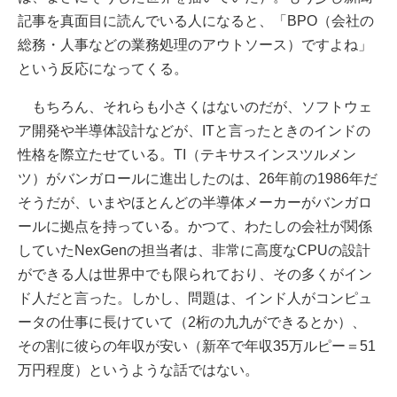
記事を真面目に読んでいる人になると、「BPO（会社の
総務・人事などの業務処理のアウトソース）ですよね」
という反応になってくる。
もちろん、それらも小さくはないのだが、ソフトウェ
ア開発や半導体設計などが、ITと言ったときのインドの
性格を際立たせている。TI（テキサスインスツルメン
ツ）がバンガロールに進出したのは、26年前の1986年だ
そうだが、いまやほとんどの半導体メーカーがバンガロ
ールに拠点を持っている。かつて、わたしの会社が関係
していたNexGenの担当者は、非常に高度なCPUの設計
ができる人は世界中でも限られており、その多くがイン
ド人だと言った。しかし、問題は、インド人がコンピュ
ータの仕事に長けていて（2桁の九九ができるとか）、
その割に彼らの年収が安い（新卒で年収35万ルピー＝51
万円程度）というような話ではない。