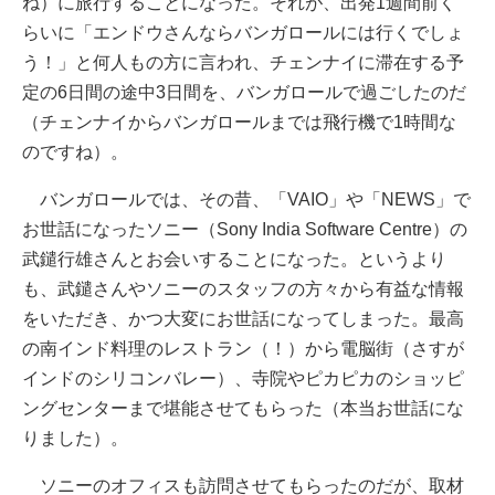
ね）に旅行することになった。それが、出発1週間前く
らいに「エンドウさんならバンガロールには行くでしょ
う！」と何人もの方に言われ、チェンナイに滞在する予
定の6日間の途中3日間を、バンガロールで過ごしたのだ
（チェンナイからバンガロールまでは飛行機で1時間な
のですね）。
バンガロールでは、その昔、「VAIO」や「NEWS」で
お世話になったソニー（Sony India Software Centre）の
武鑓行雄さんとお会いすることになった。というより
も、武鑓さんやソニーのスタッフの方々から有益な情報
をいただき、かつ大変にお世話になってしまった。最高
の南インド料理のレストラン（！）から電脳街（さすが
インドのシリコンバレー）、寺院やピカピカのショッピ
ングセンターまで堪能させてもらった（本当お世話にな
りました）。
ソニーのオフィスも訪問させてもらったのだが、取材