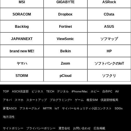
MSI
GIGABYTE
ASRock
SORACOM
Dropbox
CData
Backlog
Fortinet
ASUS
JAPANNEXT
ViewSonic
ソフマップ
brand new ME!
Belkin
HP
ヤマハ
Zoom
ソフトバンクのIoT
STORM
pCloud
ソフクリ
TOP
ASCII倶楽部
ビジネス
TECH
デジタル
iPhone/Mac
ホビー
自作PC
AV
アキバ
スマホ
スタートアップ
プログラミング+
ゲーム
格安SIM
倶楽部情報局
家電ASCII
アスキーグルメ
MITTR
IoT
サイバーセキュリティ小説コンテスト
SDGs
地方活性
サイトポリシー
プライバシーポリシー
運営会社
お問い合わせ
広告掲載