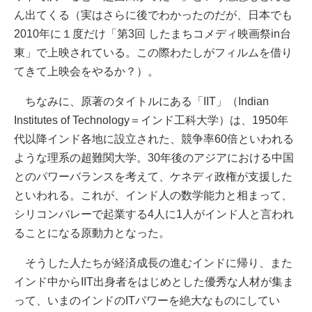
ん出てくる（実はさらに後でわかったのだが、日本でも
2010年に１度だけ「第3回 したまちコメディ映画祭in台
東」で上映されている。この際わたしがフィルムを借り
てきて上映会をやるか？）。
ちなみに、原著のタイトルにある「IIT」（Indian
Institutes of Technology＝インド工科大学）は、1950年
代以降インド各地に設立された、競争率60倍といわれる
ような理系の超難関大学。30年後のアジアにおける中国
とのパワーバランスを考えて、ケネディ政権が支援した
といわれる。これが、インド人の数学能力と相まって、
シリコンバレーで起業する4人に1人がインド人と言われ
ることになる原動力となった。
そうした人たちが経済成長の進むインドに帰り、また
インド中からIIT出身者をはじめとした優秀な人材が集ま
って、いまのインドのITパワーを絶大なものにしてい