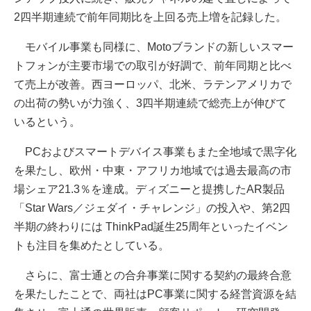
2四半期連続で前年同期比を上回る売上増を記録した。
モバイル事業も同様に、Motoブランドの新しいスマー
トフォンが主要市場での取引が好調で、前年同期と比べ
て売上が改善。西ヨーロッパ、北米、ラテンアメリカで
の出荷の勢いが力強く、3四半期連続で総売上が伸びて
いるという。
PCおよびスマートデバイス事業もまた全地域で黒字化
を果たし、欧州・中東・アフリカ地域では過去最高の市
場シェア21.3％を達成。ディズニーと提携したAR製品
「Star Wars／ジェダイ・チャレンジ」の投入や、第2四
半期の終わりには ThinkPad誕生25周年といったイベン
トも注目を集めたとしている。
さらに、富士通との合弁事業に関する契約の最終合意
を果たしたことで、両社はPC事業に関する経営資源を結