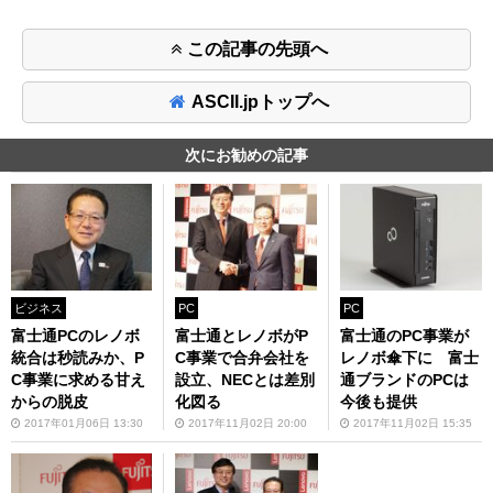
この記事の先頭へ
ASCII.jpトップへ
次にお勧めの記事
ビジネス
PC
PC
富士通PCのレノボ
富士通とレノボがP
富士通のPC事業が
統合は秒読みか、P
C事業で合弁会社を
レノボ傘下に 富士
C事業に求める甘え
設立、NECとは差別
通ブランドのPCは
からの脱皮
化図る
今後も提供
2017年01月06日 13:30
2017年11月02日 20:00
2017年11月02日 15:35