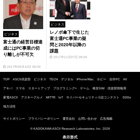
ビジネス
レノボ傘下で生じた
ビジネス
富士通PC事業の疑
富士通の経営目標達
問と2020年以降の
成にはPC事業の切
課題
り離しが不可欠
2017年11月07日 09:00
2017年06月14日 09:00
TOP
ASCII倶楽部
ビジネス
TECH
デジタル
iPhone/Mac
ホビー
自作PC
AV
アキバ
スマホ
スタートアップ
プログラミング+
ゲーム
格安SIM
倶楽部情報局
家電ASCII
アスキーグルメ
MITTR
IoT
サイバーセキュリティ小説コンテスト
SDGs
地方活性
サイトポリシー
プライバシーポリシー
運営会社
お問い合わせ
広告掲載
© KADOKAWA ASCII Research Laboratories, Inc. 2026
表示形式