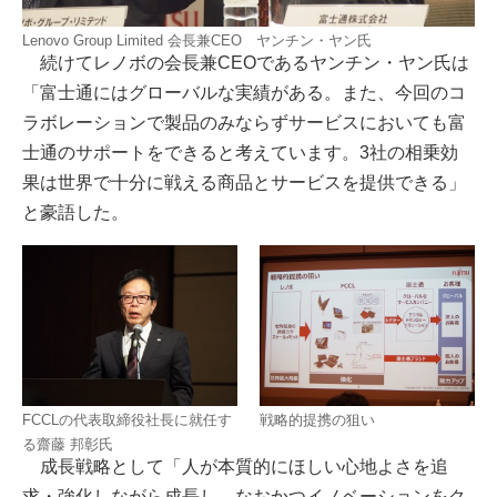
Lenovo Group Limited 会長兼CEO ヤンチン・ヤン氏
続けてレノボの会長兼CEOであるヤンチン・ヤン氏は
「富士通にはグローバルな実績がある。また、今回のコ
ラボレーションで製品のみならずサービスにおいても富
士通のサポートをできると考えています。3社の相乗効
果は世界で十分に戦える商品とサービスを提供できる」
と豪語した。
FCCLの代表取締役社長に就任す
戦略的提携の狙い
る齋藤 邦彰氏
成長戦略として「人が本質的にほしい心地よさを追
求・強化しながら成長し、なおかつイノベーションをク