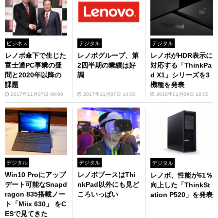
ビジネス
デジタル
デジタル
レノボ傘下で生じた
レノボグループ、第
レノボがHDR表示に
富士通PC事業の疑
2四半期の業績は好
対応する「ThinkPa
問と2020年以降の
調
d X1」シリーズを3
課題
機種を発表
2017年11月07日 09:00
2017年11月07日 14:00
2018年01月09日 10:00
デジタル
デジタル
デジタル
Win10 Proにアップ
レノボブースはThi
レノボ、性能が61％
デート可能なSnapd
nkPad以外にも見ど
向上した「ThinkSt
ragon 835搭載ノー
ころいっぱい
ation P520」を発表
ト「Miix 630」 をC
ESで見てきた