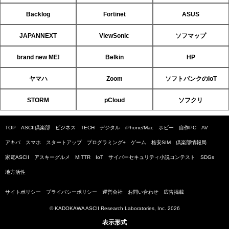
Backlog
Fortinet
ASUS
JAPANNEXT
ViewSonic
ソフマップ
brand new ME!
Belkin
HP
ヤマハ
Zoom
ソフトバンクのIoT
STORM
pCloud
ソフクリ
TOP
ASCII倶楽部
ビジネス
TECH
デジタル
iPhone/Mac
ホビー
自作PC
AV
アキバ
スマホ
スタートアップ
プログラミング+
ゲーム
格安SIM
倶楽部情報局
家電ASCII
アスキーグルメ
MITTR
IoT
サイバーセキュリティ小説コンテスト
SDGs
地方活性
サイトポリシー
プライバシーポリシー
運営会社
お問い合わせ
広告掲載
© KADOKAWA ASCII Research Laboratories, Inc. 2026
表示形式