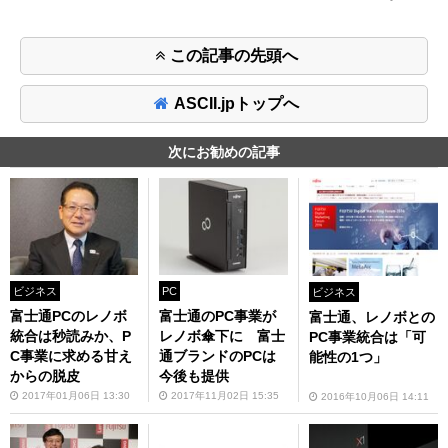
この記事の先頭へ
ASCII.jpトップへ
次にお勧めの記事
ビジネス
PC
ビジネス
富士通PCのレノボ
富士通のPC事業が
富士通、レノボとの
統合は秒読みか、P
レノボ傘下に 富士
PC事業統合は「可
C事業に求める甘え
通ブランドのPCは
能性の1つ」
からの脱皮
今後も提供
2017年01月06日 13:30
2017年11月02日 15:35
2016年10月06日 14:11