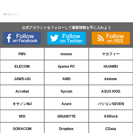
PR ローソン
公式アカウントをフォローして最新情報を手に入れよう
FMV
mouse
マカフィー
ELECOM
iiyama PC
HUAWEI
JAWS-UG
AMD
kintone
Acrobat
Sycom
ASUS ROG
キヤノンMJ
Azure
パソコンSEVEN
MSI
GIGABYTE
ASRock
SORACOM
Dropbox
CData