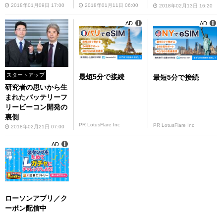
2018年01月09日 17:00
2018年01月11日 06:00
2018年02月13日 16:20
AD
AD
スタートアップ
最短5分で接続
最短5分で接続
研究者の思いから生
まれたバッテリーフ
リービーコン開発の
裏側
PR LotusFlare Inc
PR LotusFlare Inc
2018年02月21日 07:00
AD
ローソンアプリ／ク
ーポン配信中