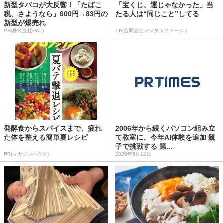
新型タバコが大反響！「たばこ
「宝くじ、運じゃなかった」当
税、さようなら」600円→83円の
たる人は“同じこと”してる
新型が爆売れ
PR(株式会社HAL)
PR(合同会社デジタルファーム )
発酵食からスパイスまで、疲れ
2006年から続くパソコン組み立
た体を整える簡単夏レシピ
て教室に、今年AI体験を追加 親
子で挑戦する 第...
PR(マガジンハウス)
2026年6月12日