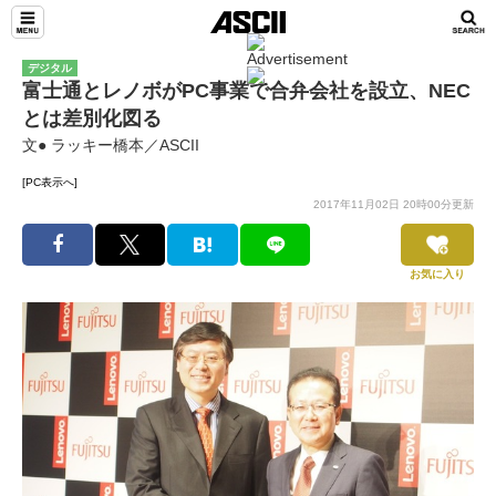
デジタル
富士通とレノボがPC事業で合弁会社を設立、NEC
とは差別化図る
文● ラッキー橋本／ASCII
[PC表示へ]
2017年11月02日 20時00分更新
お気に入り