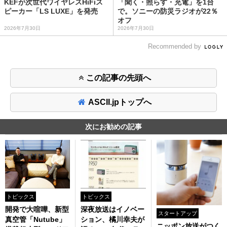
KEFが次世代ワイヤレスHiFiス
「聞く・照らす・充電」を1台
ピーカー「LS LUXE」を発売
で。ソニーの防災ラジオが22％
オフ
2026年7月30日
2026年7月30日
Recommended by
この記事の先頭へ
ASCII.jpトップへ
次にお勧めの記事
トピックス
トピックス
開発で大喧嘩、新型
深夜放送はイノベー
スタートアップ
真空管「Nutube」
ション、橘川幸夫が
ニッポン放送がつく