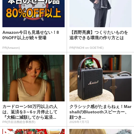
Amazon今日も見逃せない！8
【西野亮廣】つくりたいものを
0%OFF以上が続々登場
追求できる環境の作り方とは
PR(Amazon)
PR(FINCHI on GOETHE)
カードローン50万円以上の人
クラシック感がたまらねぇ！Mar
は、返済を3～6ヶ月停止して
shallのBluetoothスピーカー、
『大幅に減額してから返済...
顔つき...
PR(渋谷法務総合事務所)
2026年7月7日