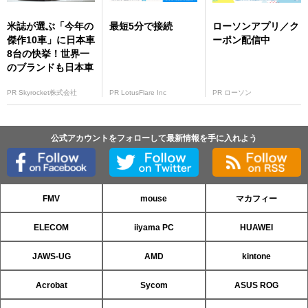
米誌が選ぶ「今年の
最短5分で接続
ローソンアプリ／ク
傑作10車」に日本車
ーポン配信中
8台の快挙！世界一
のブランドも日本車
PR Skyrocket株式会社
PR LotusFlare Inc
PR ローソン
公式アカウントをフォローして最新情報を手に入れよう
FMV
mouse
マカフィー
ELECOM
iiyama PC
HUAWEI
JAWS-UG
AMD
kintone
Acrobat
Sycom
ASUS ROG