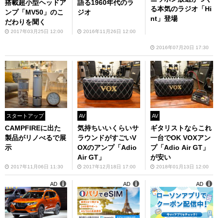
搭載超小型ヘッドア
語る1960年代のラ
る本気のラジオ「Hi
ンプ「MV50」のこ
ジオ
nt」登場
だわりを聞く
2017年03月25日 12:00
2016年11月26日 12:00
2016年07月20日 17:30
AV
スタートアップ
AV
ギタリストならこれ
CAMPFIREに出た
気持ちいいくらいサ
一台でOK VOXアン
製品がリノべるで展
ラウンドがすごいV
プ「Adio Air GT」
示
OXのアンプ「Adio
が安い
Air GT」
2018年01月13日 12:00
2017年11月06日 11:30
2017年12月18日 17:00
AD
AD
AD