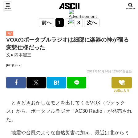
前へ
1
2
3
次へ
AV
VOXのポータブルラジオは細部に楽器の神が宿る
変態仕様だった
文● 四本淑三
[PC表示へ]
2017年10月14日 12時00分更新
お気に入り
ときどきおかしなモノを出してくるVOX（ヴォック
ス）から、ポータブルラジオ「AC30 Radio」が発売され
た。
地震や台風のような自然災害に加え、最近は北からミ