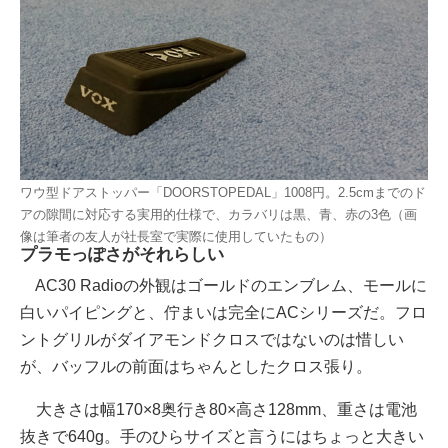
ワウ型ドアストッパー「DOORSTOPEDAL」1008円。2.5cmまでのド
アの隙間に対応する実用的仕様で、カラバリは黒、青、赤の3色（画
像は筆者の友人が社長室で実際に使用していたもの）
プラモっぽさがそれらしい
AC30 Radioの外観はゴールドのエンブレム、モールに
白いパイピングと、佇まいは完全にACシリーズだ。フロ
ントグリルがダイアモンドクロスではないのは惜しい
が、バッフルの前面はちゃんとしたクロス張り。
大きさは幅170×8奥行き80×高さ128mm、重さは電池
抜きで640g。手のひらサイズと言うにはちょっと大きい