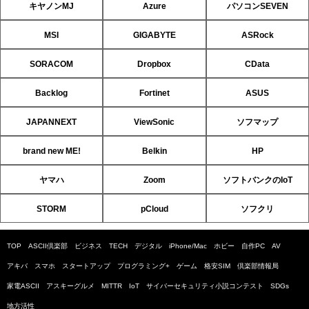
キヤノンMJ
Azure
パソコンSEVEN
MSI
GIGABYTE
ASRock
SORACOM
Dropbox
CData
Backlog
Fortinet
ASUS
JAPANNEXT
ViewSonic
ソフマップ
brand new ME!
Belkin
HP
ヤマハ
Zoom
ソフトバンクのIoT
STORM
pCloud
ソフクリ
TOP
ASCII倶楽部
ビジネス
TECH
デジタル
iPhone/Mac
ホビー
自作PC
AV
アキバ
スマホ
スタートアップ
プログラミング+
ゲーム
格安SIM
倶楽部情報局
家電ASCII
アスキーグルメ
MITTR
IoT
サイバーセキュリティ小説コンテスト
SDGs
地方活性