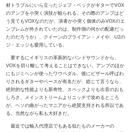
材トラブルにいら立ったジェフ・ベックがギターでVOX
のアンプを小突く演技が観られる。その際のアンプはど
う見てもVOXなのだが、演者が小突く個体のみVOXのエ
ンブレムが外されていたのは、制作側の何かの配慮だっ
たのだろうか）、クイーンのブライアン・メイや、U2の
ジ・エッジも愛用している。
要するにイギリスの革新的なバンドサウンドから、
VOXを切り離して考えることはできない。アンプのほか
にもジミヘンが使ったワウペダル、後にビザール呼ばわ
りされるギターやベースが有名だが、総じて言うなら、
絶対的な性能よりも新奇性、スペックよりも出音のおも
しろさ、メインストリームよりニッチで攻めるところ
が、ヘソの曲がったマニアから絶賛支持される所以であ
る。当然ながら私も大好きだ。
最近では輸入代理店でもある似たものメーカーの