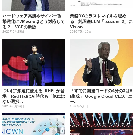
ハードウェア高騰やサイバー攻
業務DXのラストマイルを埋め
撃激化にVMwareはどう対応して
る 純国産LLM「tsuzumi 2」に
る？ VCFの新版...
Vision...
2026年5月25日
2026年5月19日
ついに“永遠に使える”RHELが登
「すでに開発コードの4分の3はA
場 Red HatはAI時代も「他には
I生成」 Google Cloud CEO、エ
ない選択...
ー...
2026年5月26日
2026年5月7日