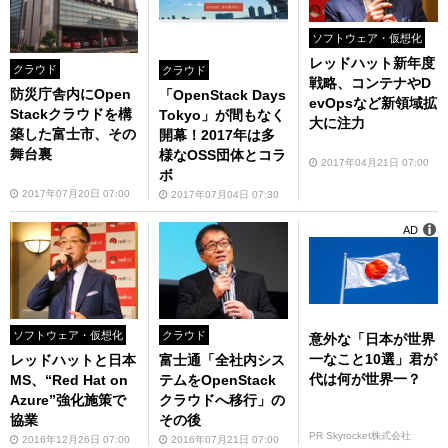
ソフトウェア・仮想化
レッドハット新年度
クラウド
クラウド
戦略、コンテナやD
防災庁舎内にOpen
「OpenStack Days
evOpsなど新領域拡
Stackクラウドを構
Tokyo」が間もなく
大に注力
築した富士市、その
開幕！2017年は多
舞台裏
様なOSS団体とコラ
2017年04月21日 07:00
ボ
2017年07月20日 07:00
2017年07月04日 07:30
AD
ソフトウェア・仮想化
クラウド
意外な「日本が世界
一なこと10選」君が
レッドハットと日本
富士通「全社内シス
代は何が世界一？
MS、“Red Hat on
テムをOpenStack
Azure”強化施策で
クラウドへ移行」の
協業
その後
PR Skyrocket株式会社
2016年12月26日 07:00
2016年07月21日 07:00