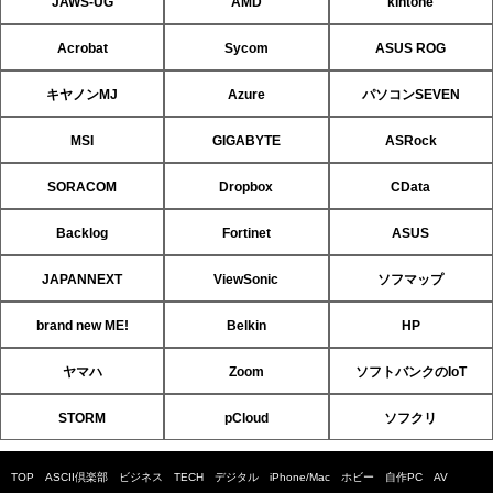
JAWS-UG
AMD
kintone
Acrobat
Sycom
ASUS ROG
キヤノンMJ
Azure
パソコンSEVEN
MSI
GIGABYTE
ASRock
SORACOM
Dropbox
CData
Backlog
Fortinet
ASUS
JAPANNEXT
ViewSonic
ソフマップ
brand new ME!
Belkin
HP
ヤマハ
Zoom
ソフトバンクのIoT
STORM
pCloud
ソフクリ
TOP
ASCII倶楽部
ビジネス
TECH
デジタル
iPhone/Mac
ホビー
自作PC
AV