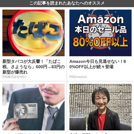
この記事を読まれたあなたへのオススメ
新型タバコが大反響！「たばこ
Amazon今日も見逃せない！8
税、さようなら」600円→83円の
0%OFF以上が続々登場
新型が爆売れ
PR(株式会社HAL)
PR(Amazon)