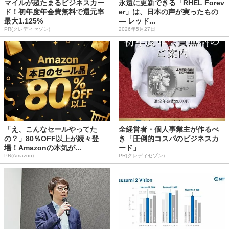
マイルが超たまるビジネスカー
永遠に更新できる「RHEL Forev
ド！初年度年会費無料で還元率
er」は、日本の声が実ったもの
最大1.125%
― レッド...
PR(クレディセゾン)
2026年5月27日
「え、こんなセールやってた
全経営者・個人事業主が作るべ
の？」80％OFF以上が続々登
き「圧倒的コスパのビジネスカ
場！Amazonの本気が...
ード」
PR(Amazon)
PR(クレディセゾン)