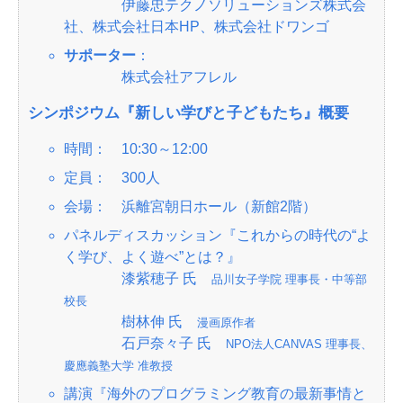
伊藤忠テクノソリューションズ株式会
社、株式会社日本HP、株式会社ドワンゴ
サポーター
：
株式会社アフレル
シンポジウム『新しい学びと子どもたち』概要
時間： 10:30～12:00
定員： 300人
会場： 浜離宮朝日ホール（新館2階）
パネルディスカッション『これからの時代の“よ
く学び、よく遊べ”とは？』
漆紫穂子 氏
品川女子学院 理事長・中等部
校長
樹林伸 氏
漫画原作者
石戸奈々子 氏
NPO法人CANVAS 理事長、
慶應義塾大学 准教授
講演『海外のプログラミング教育の最新事情と