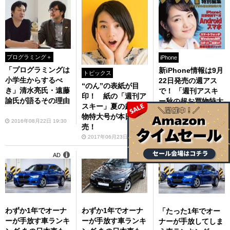
プログラミング＋
iPhone
「プログラミングは
新iPhone情報は9月
トピックス
小学生からするべ
22日発売の週アス
“のん”の表紙が目
き」清水亮氏・遠藤
で！ 「週刊アスキ
印！ 紙の「週刊ア
諭氏が語るその理由
ー秋の超お買物特大
スキー」夏の超お買
号」が9月22日発売
物特大号が本日発
2016年08月22日 19:30
2017年09月12日 12:00
売！
2017年06月23日 06:30
AD
AD
AD
わずか1年でオーナ
わずか1年でオーナ
「たった1年でオー
ーが手放す車ランキ
ーが手放す車ランキ
ナーが手放してしま