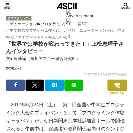
プログラミング+
エデュケーション＠プログラミング＋
― 第5回
小中学校の授業でゲーム作りは当たり前、ニュージーランドは小学3
年でファイナンシャルを学んでいる!!
「世界では学校が変わってきた！」上松恵理子さ
んインタビュー
文●
遠藤諭
（角川アスキー総合研究所）
[PC表示へ]
2017年06月15日 09時00分更新
お気に入り
2017年6月24日（土）、第二回全国小中学生プログラ
ミング大会のプレイベントとして「プログラミング体験
キャラバン」が、朝日新聞東京本社浜離宮ホールで開催
される。午前中は、保護者や教育関係者向けのシンポジ