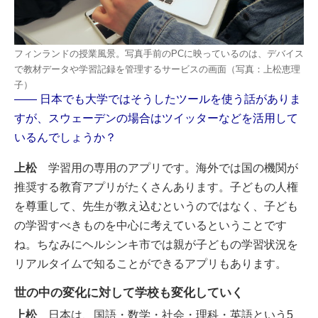
フィンランドの授業風景。写真手前のPCに映っているのは、デバイス
で教材データや学習記録を管理するサービスの画面（写真：上松恵理
子）
―― 日本でも大学ではそうしたツールを使う話がありま
すが、スウェーデンの場合はツイッターなどを活用して
いるんでしょうか？
上松
学習用の専用のアプリです。海外では国の機関が
推奨する教育アプリがたくさんあります。子どもの人権
を尊重して、先生が教え込むというのではなく、子ども
の学習すべきものを中心に考えているということです
ね。ちなみにヘルシンキ市では親が子どもの学習状況を
リアルタイムで知ることができるアプリもあります。
世の中の変化に対して学校も変化していく
上松
日本は、国語・数学・社会・理科・英語という5