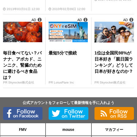
2013年03月01日 12:00
2010年02月09日 12:00
AD
AD
AD
毎日食べてない？バ
最短5分で接続
1位は全国民98%が
ナナ、アボカド、ニ
日本好き「親日国ラ
ンニク、腎臓のため
ンキング」どうして
に避けるべき食品
日本が好きなのか？
は？
PR Skyrocket株式会社
PR LotusFlare Inc
PR Skyrocket株式会社
公式アカウントをフォローして最新情報を手に入れよう
FMV
mouse
マカフィー