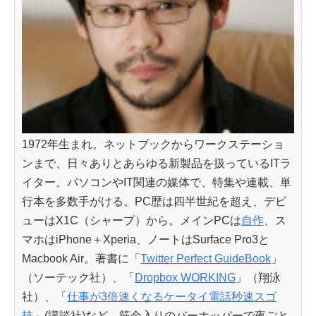
1972年生まれ。ネットブックからワークステーショ
ンまで、日々ありとあらゆる新製品を扱っているITラ
イター。パソコンやIT関連の媒体で、特集や連載、単
行本を多数手がける。PC歴は四半世紀を超え、デビ
ューはX1C（シャープ）から。メインPCは
自作
、ス
マホはiPhone＋Xperia、ノートはSurface Pro3と
Macbook Air。著書に「
Twitter Perfect GuideBook
」
（ソーテック社）、「
Dropbox WORKING
」（翔泳
社）、「
仕事が3倍速くなるケータイ電話秒速スゴ
技
」(講談社)など。筋金入りのバーホッパーで夜ごと