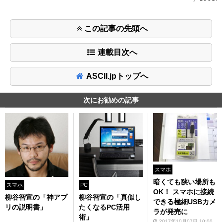
この記事の先頭へ
連載目次へ
ASCII.jpトップへ
次にお勧めの記事
スマホ
暗くても狭い場所も
スマホ
PC
OK！ スマホに接続
柳谷智宣の「神アプ
柳谷智宣の「真似し
できる極細USBカメ
リの説明書」
たくなるPC活用
ラが発売に
術」
2017年10月07日 10:00