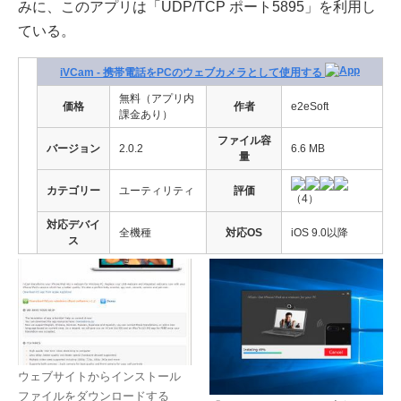
みに、このアプリは「UDP/TCP ポート5895」を利用し
ている。
iVCam - 携帯電話をPCのウェブカメラとして使用する
無料（アプリ内
価格
作者
e2eSoft
課金あり）
ファイル容
バージョン
2.0.2
6.6 MB
量
カテゴリー
ユーティリティ
評価
（4）
対応デバイ
全機種
対応OS
iOS 9.0以降
ス
ウェブサイトからインストール
ファイルをダウンロードする