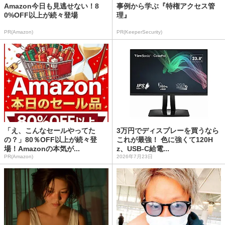
Amazon今日も見逃せない！8
事例から学ぶ『特権アクセス管
0%OFF以上が続々登場
理』
PR(Amazon)
PR(KeeperSecurity)
「え、こんなセールやってた
3万円でディスプレーを買うなら
の？」80％OFF以上が続々登
これが最強！ 色に強くて120H
場！Amazonの本気が...
z、USB-C給電...
PR(Amazon)
2026年7月23日