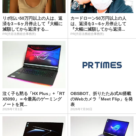
リボ払い50万円以上の人は、返
カードローン50万円以上の人
済を3～6ヶ月停止して『大幅に
は、返済を3～6ヶ月停止して
減額してから返済する...
『大幅に減額してから返済...
PR(渋谷法務総合事務所)
PR(渋谷法務総合事務所)
泣く子も黙る「HX Plus」+「RT
OBSBOT、折りたたみ式AI搭載
X5090」＝今最高のゲーミング
のWebカメラ「Meet Flip」を発
ノートを買...
表
2026年7月1日
2026年7月30日