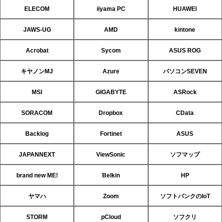
ELECOM
iiyama PC
HUAWEI
JAWS-UG
AMD
kintone
Acrobat
Sycom
ASUS ROG
キヤノンMJ
Azure
パソコンSEVEN
MSI
GIGABYTE
ASRock
SORACOM
Dropbox
CData
Backlog
Fortinet
ASUS
JAPANNEXT
ViewSonic
ソフマップ
brand new ME!
Belkin
HP
ヤマハ
Zoom
ソフトバンクのIoT
STORM
pCloud
ソフクリ