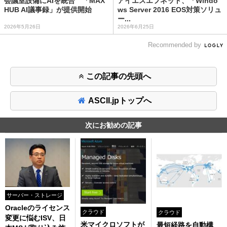
会議室設備にAIを統合 「MAX
アイエスエフネット、「Windo
HUB AI議事録」が提供開始
ws Server 2016 EOS対策ソリュ
ー...
2026年5月26日
2026年6月25日
Recommended by
この記事の先頭へ
ASCII.jpトップへ
次にお勧めの記事
サーバー・ストレージ
Oracleのライセンス
クラウド
クラウド
変更に悩むISV、日
米マイクロソフトが
最短経路を自動構