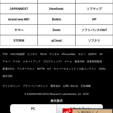
JAPANNEXT
ViewSonic
ソフマップ
brand new ME!
Belkin
HP
ヤマハ
Zoom
ソフトバンクのIoT
STORM
pCloud
ソフクリ
TOP
ASCII倶楽部
ビジネス
TECH
デジタル
iPhone/Mac
ホビー
自作PC
AV
アキバ
スマホ
スタートアップ
プログラミング+
ゲーム
格安SIM
倶楽部情報局
家電ASCII
アスキーグルメ
MITTR
IoT
サイバーセキュリティ小説コンテスト
SDGs
地方活性
サイトポリシー
プライバシーポリシー
運営会社
お問い合わせ
広告掲載
© KADOKAWA ASCII Research Laboratories, Inc. 2026
表示形式
PC
スマートフォン