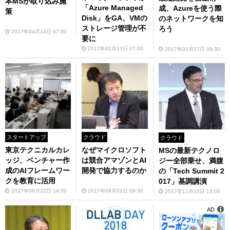
本MSが取り込み施
「Azure Managed
成、Azureを使う際
策
Disk」をGA、VMの
のネットワークを知
ストレージ管理が不
ろう
2017年04月14日 07:00
要に
2017年02月13日 07:00
2017年03月17日 09:30
スタートアップ
クラウド
クラウド
東京テクニカルカレ
なぜマイクロソフト
MSの最新テクノロ
ッジ、ベンチャー作
は競合アマゾンとAI
ジー全部乗せ、満腹
成のAIフレームワー
開発で協力するのか
の「Tech Summit 2
クを教育に活用
017」基調講演
2017年06月22日 14:00
2017年09月22日 09:30
2017年11月10日 13:00
AD