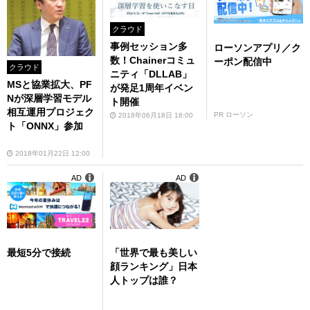
クラウド
事例セッション多
ローソンアプリ／ク
数！Chainerコミュ
ーポン配信中
クラウド
ニティ「DLLAB」
MSと協業拡大、PF
が発足1周年イベン
Nが深層学習モデル
ト開催
相互運用プロジェク
PR ローソン
2018年06月18日 18:00
ト「ONNX」参加
2018年01月22日 12:00
AD
AD
最短5分で接続
「世界で最も美しい
顔ランキング」日本
人トップは誰？