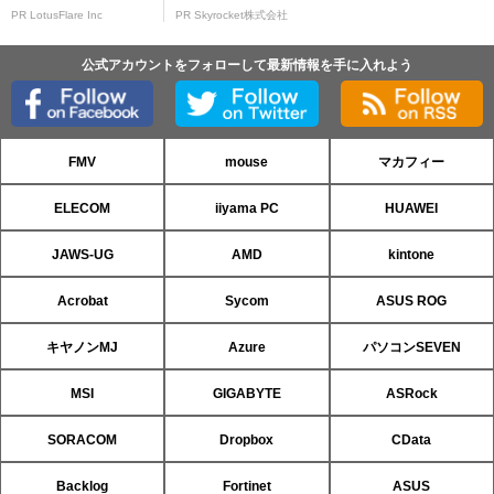
PR LotusFlare Inc
PR Skyrocket株式会社
公式アカウントをフォローして最新情報を手に入れよう
FMV
mouse
マカフィー
ELECOM
iiyama PC
HUAWEI
JAWS-UG
AMD
kintone
Acrobat
Sycom
ASUS ROG
キヤノンMJ
Azure
パソコンSEVEN
MSI
GIGABYTE
ASRock
SORACOM
Dropbox
CData
Backlog
Fortinet
ASUS