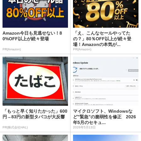
Amazon今日も見逃せない！8
「え、こんなセールやってた
0%OFF以上が続々登場
の？」80％OFF以上が続々登
場！Amazonの本気が...
PR(Amazon)
PR(Amazon)
「もっと早く知りたかった」600
マイクロソフト、Windowsな
円→83円の新型タバコが大反響
ど”緊急”の脆弱性を修正 2026
年5月のセキュ...
PR(株式会社HAL)
2026年5月13日