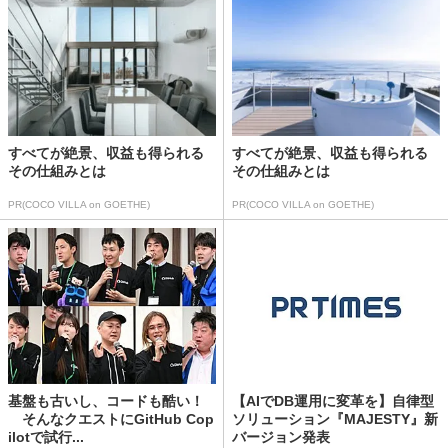
すべてが絶景、収益も得られる
すべてが絶景、収益も得られる
その仕組みとは
その仕組みとは
PR(COCO VILLA on GOETHE)
PR(COCO VILLA on GOETHE)
基盤も古いし、コードも酷い！
【AIでDB運用に変革を】自律型
そんなクエストにGitHub Cop
ソリューション『MAJESTY』新
ilotで試行...
バージョン発表