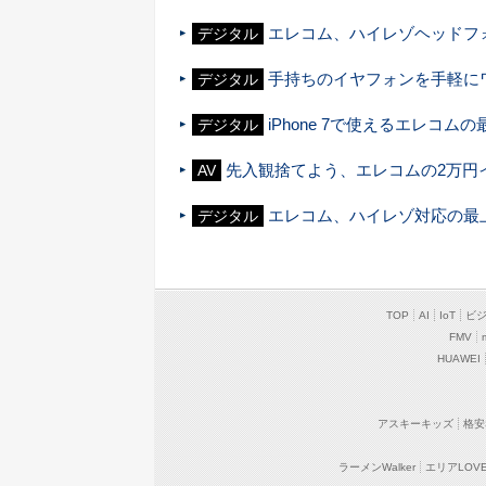
エレコム、ハイレゾヘッドフォン「
デジタル
手持ちのイヤフォンを手軽にワイ
デジタル
iPhone 7で使えるエレコムの
デジタル
先入観捨てよう、エレコムの2万円
AV
エレコム、ハイレゾ対応の最上位
デジタル
TOP
AI
IoT
ビ
FMV
HUAWEI
アスキーキッズ
格安
ラーメンWalker
エリアLOVEW