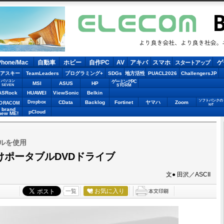
LECOM
Phone/Mac
自動車
ホビー
自作PC
AV
アキバ
スマホ
ゲ
スタートアップ
アスキー
TeamLeaders
プログラミング+
SDGs
地方活性
PUACL2026
ChallengersJP
パソコン
ゲーミングPC
MSI
ASUS
HP
STORM
SEVEN
ASRock
HUAWEI
ViewSonic
Belkin
ソフトバンクの
Dropbox
CData
Backlog
Fortinet
ヤマハ
Zoom
ORACOM
IoT
brand
pCloud
new ME!
ルを使用
c向けポータブルDVDドライブ
文● 田沢／ASCII
お気に入り
一覧