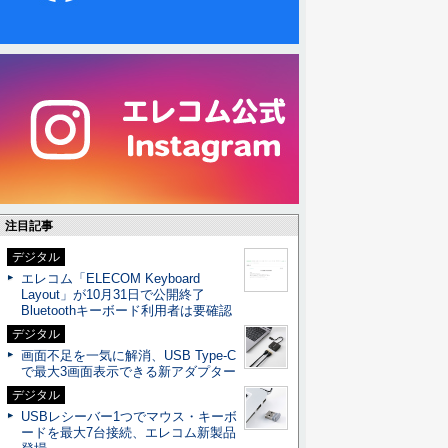
注目記事
デジタル
エレコム「ELECOM Keyboard
Layout」が10月31日で公開終了
Bluetoothキーボード利用者は要確認
デジタル
画面不足を一気に解消、USB Type-C
で最大3画面表示できる新アダプター
デジタル
USBレシーバー1つでマウス・キーボ
ードを最大7台接続、エレコム新製品