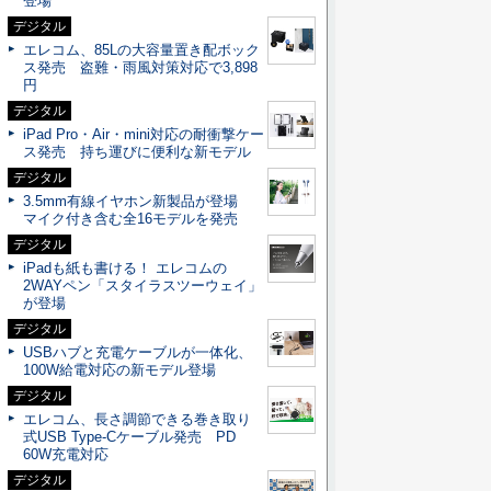
登場
デジタル
エレコム、85Lの大容量置き配ボック
ス発売 盗難・雨風対策対応で3,898
円
デジタル
iPad Pro・Air・mini対応の耐衝撃ケー
ス発売 持ち運びに便利な新モデル
デジタル
3.5mm有線イヤホン新製品が登場
マイク付き含む全16モデルを発売
デジタル
iPadも紙も書ける！ エレコムの
2WAYペン「スタイラスツーウェイ」
が登場
デジタル
USBハブと充電ケーブルが一体化、
100W給電対応の新モデル登場
デジタル
エレコム、長さ調節できる巻き取り
式USB Type-Cケーブル発売 PD
60W充電対応
デジタル