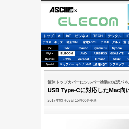
ASCII.jp
E
トップ
AI
IoT
ビジネス
TECH
デジタル
i
アスキーキッズ
格安SIM
家電ASCII
アスキーグルメ
週刊
FMV
mouse
iiyamaPC
Sycom
PC
ELECOM
AMD
ASUS ROG
Digital
GIGABYTE
JAWS
Acrobat
kintone
Azure
Business
S
JAPANNEXT
マカフィー
キヤノンMJ
ソフマップ
Special
筐体トップカバーにシルバー塗装の光沢パネ
USB Type-Cに対応したMa
2017年03月09日 15時00分更新