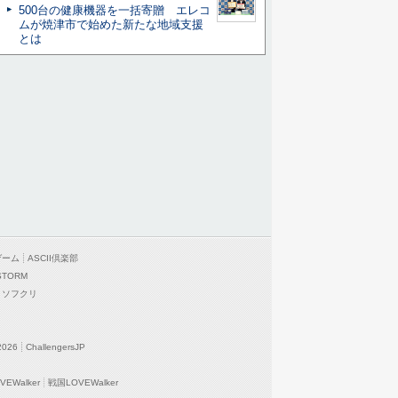
500台の健康機器を一括寄贈 エレコ
ムが焼津市で始めた新たな地域支援
とは
ゲーム
ASCII倶楽部
STORM
ソフクリ
2026
ChallengersJP
EWalker
戦国LOVEWalker