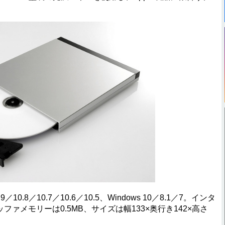
.9／10.8／10.7／10.6／10.5、Windows 10／8.1／7。インタ
d、バッファメモリーは0.5MB、サイズは幅133×奥行き142×高さ