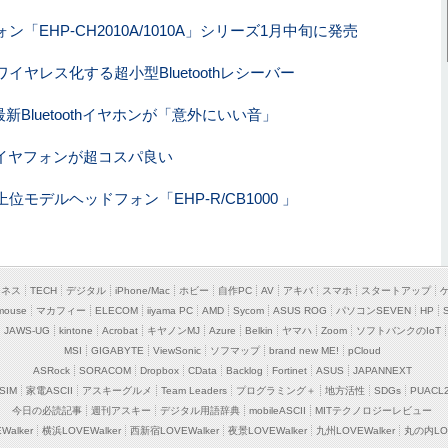
EHP-CH2010A/1010A」シリーズ1月中旬に発売
ヤレス化する超小型Bluetoothレシーバー
最新Bluetoothイヤホンが「意外にいい音」
イヤフォンが超コスパ良い
モデルヘッドフォン「EHP-R/CB1000 」
ジネス
TECH
デジタル
iPhone/Mac
ホビー
自作PC
AV
アキバ
スマホ
スタートアップ
mouse
マカフィー
ELECOM
iiyama PC
AMD
Sycom
ASUS ROG
パソコンSEVEN
HP
JAWS-UG
kintone
Acrobat
キヤノンMJ
Azure
Belkin
ヤマハ
Zoom
ソフトバンクのIoT
MSI
GIGABYTE
ViewSonic
ソフマップ
brand new ME!
pCloud
ASRock
SORACOM
Dropbox
CData
Backlog
Fortinet
ASUS
JAPANNEXT
SIM
家電ASCII
アスキーグルメ
Team Leaders
プログラミング＋
地方活性
SDGs
PUACL
今日の必読記事
週刊アスキー
デジタル用語辞典
mobileASCII
MITテクノロジーレビュー
alker
横浜LOVEWalker
西新宿LOVEWalker
夜景LOVEWalker
九州LOVEWalker
丸の内LOV