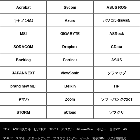
Acrobat
Sycom
ASUS ROG
キヤノンMJ
Azure
パソコンSEVEN
MSI
GIGABYTE
ASRock
SORACOM
Dropbox
CData
Backlog
Fortinet
ASUS
JAPANNEXT
ViewSonic
ソフマップ
brand new ME!
Belkin
HP
ヤマハ
Zoom
ソフトバンクのIoT
STORM
pCloud
ソフクリ
TOP
ASCII倶楽部
ビジネス
TECH
デジタル
iPhone/Mac
ホビー
自作PC
AV
アキバ
スマホ
スタートアップ
プログラミング+
ゲーム
格安SIM
倶楽部情報局