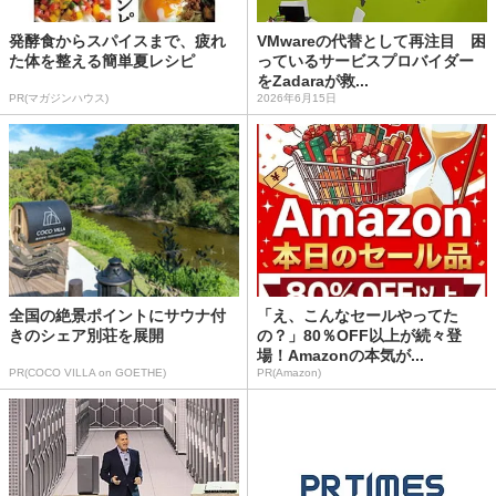
発酵食からスパイスまで、疲れ
VMwareの代替として再注目 困
た体を整える簡単夏レシピ
っているサービスプロバイダー
をZadaraが救...
PR(マガジンハウス)
2026年6月15日
全国の絶景ポイントにサウナ付
「え、こんなセールやってた
きのシェア別荘を展開
の？」80％OFF以上が続々登
場！Amazonの本気が...
PR(COCO VILLA on GOETHE)
PR(Amazon)