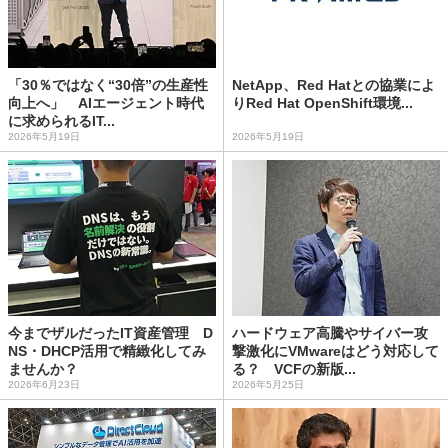
「30％ではなく“30倍”の生産性
NetApp、Red Hatとの協業によ
向上へ」 AIエージェント時代
りRed Hat OpenShift環境...
に求められるIT...
2026年5月19日
2026年5月19日
今までザルだったIT資産管理 D
ハードウェア高騰やサイバー攻
NS・DHCP活用で精緻化してみ
撃激化にVMwareはどう対応して
ませんか？
る？ VCFの新版...
2026年6月23日
2026年5月25日