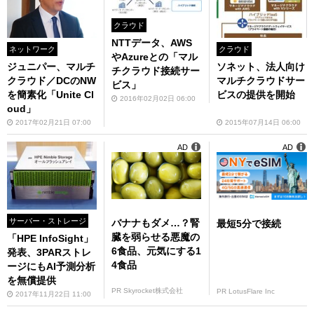
クラウド
NTTデータ、AWS
ネットワーク
クラウド
やAzureとの「マル
ジュニパー、マルチ
ソネット、法人向け
チクラウド接続サー
クラウド／DCのNW
マルチクラウドサー
ビス」
を簡素化「Unite Cl
ビスの提供を開始
2016年02月02日 06:00
oud」
2017年02月21日 07:00
2015年07月14日 06:00
AD
AD
サーバー・ストレージ
バナナもダメ…？腎
最短5分で接続
臓を弱らせる悪魔の
「HPE InfoSight」
6食品、元気にする1
発表、3PARストレ
4食品
ージにもAI予測分析
を無償提供
PR Skyrocket株式会社
PR LotusFlare Inc
2017年11月22日 11:00