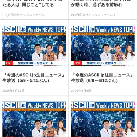
たる人は“同じこと”してる
が動く時、必ずある前触れ
PR(合同会社デジタルファーム )
PR(合同会社デジタルファーム )
『今週のASCII.jp注目ニュース』
『今週のASCII.jp注目ニュース』
生放送（5/9～5/15ぶん）
生放送（6/6～6/12ぶん）
2026年5月11日
2026年6月8日