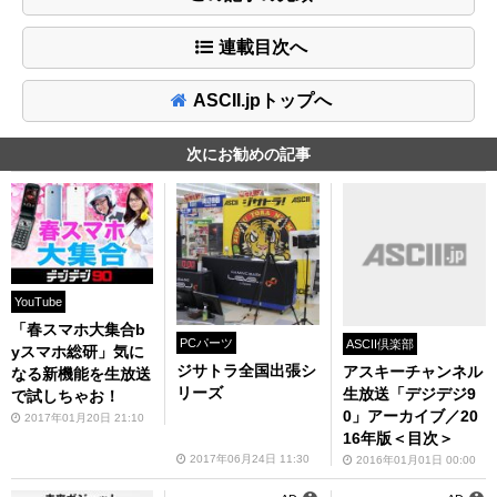
連載目次へ
ASCII.jpトップへ
次にお勧めの記事
YouTube
「春スマホ大集合b
PCパーツ
ASCII倶楽部
yスマホ総研」気に
ジサトラ全国出張シ
アスキーチャンネル
なる新機能を生放送
リーズ
生放送「デジデジ9
で試しちゃお！
0」アーカイブ／20
2017年01月20日 21:10
16年版＜目次＞
2017年06月24日 11:30
2016年01月01日 00:00