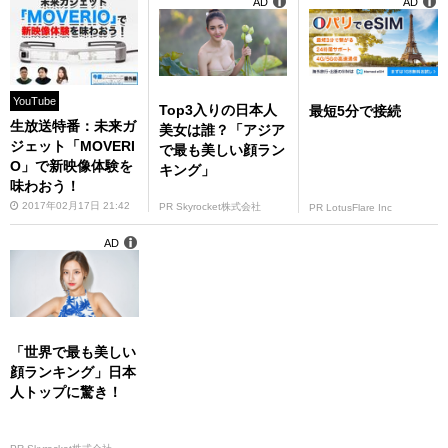
AD
AD
YouTube
Top3入りの日本人
最短5分で接続
生放送特番：未来ガ
美女は誰？「アジア
ジェット「MOVERI
で最も美しい顔ラン
O」で新映像体験を
キング」
味わおう！
2017年02月17日 21:42
PR Skyrocket株式会社
PR LotusFlare Inc
AD
「世界で最も美しい
顔ランキング」日本
人トップに驚き！