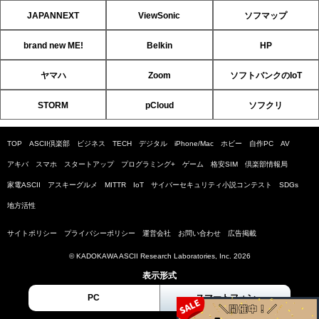
JAPANNEXT
ViewSonic
ソフマップ
brand new ME!
Belkin
HP
ヤマハ
Zoom
ソフトバンクのIoT
STORM
pCloud
ソフクリ
TOP
ASCII倶楽部
ビジネス
TECH
デジタル
iPhone/Mac
ホビー
自作PC
AV
アキバ
スマホ
スタートアップ
プログラミング+
ゲーム
格安SIM
倶楽部情報局
家電ASCII
アスキーグルメ
MITTR
IoT
サイバーセキュリティ小説コンテスト
SDGs
地方活性
サイトポリシー
プライバシーポリシー
運営会社
お問い合わせ
広告掲載
© KADOKAWA ASCII Research Laboratories, Inc. 2026
表示形式
PC
スマートフォン