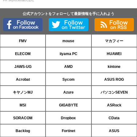
PR Skyrocket株式会社
公式アカウントをフォローして最新情報を手に入れよう
FMV
mouse
マカフィー
ELECOM
iiyama PC
HUAWEI
JAWS-UG
AMD
kintone
Acrobat
Sycom
ASUS ROG
キヤノンMJ
Azure
パソコンSEVEN
MSI
GIGABYTE
ASRock
SORACOM
Dropbox
CData
Backlog
Fortinet
ASUS