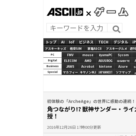
ASCII.jp
GAMES
トップ
AI
IoT
ビジネス
TECH
デジタル
i
アスキーキッズ
格安SIM
家電ASCII
アスキーグルメ
週刊
FMV
mouse
iiyamaPC
Sycom
PC
ELECOM
AMD
ASUS ROG
Digital
GIGABYTE
JAWS
Acrobat
kintone
Azure
Business
S
マカフィー
キヤノンMJ
JAPANNEXT
ソフマップ
Special
初体験の「ArcheAge」の世界に感動の連
角つながり!? 獣神サンダー・ラ
授！
2016年12月26日 17時00分更新