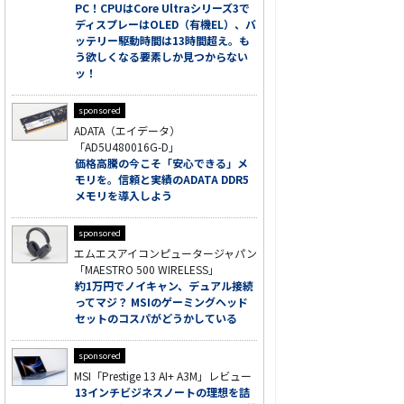
PC！CPUはCore Ultraシリーズ3で
ディスプレーはOLED（有機EL）、バ
ッテリー駆動時間は13時間超え。も
う欲しくなる要素しか見つからない
ッ！
sponsored
ADATA（エイデータ）
「AD5U480016G-D」
価格高騰の今こそ「安心できる」メ
モリを。信頼と実績のADATA DDR5
メモリを導入しよう
sponsored
エムエスアイコンピュータージャパン
「MAESTRO 500 WIRELESS」
約1万円でノイキャン、デュアル接続
ってマジ？ MSIのゲーミングヘッド
セットのコスパがどうかしている
sponsored
MSI「Prestige 13 AI+ A3M」レビュー
13インチビジネスノートの理想を詰