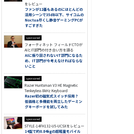
をレビュー
ファンが12基もあるのにほとんどの
活用シーンで35dB以下、サイコムの
Noctua尽くし静音ゲーミングPCが
すごすぎた
sponsored
フォーティネット フィールドCTOが
AIとIT部門の付き合い方を語る
AIに振り回されないIT部門になるた
め、IT部門が今考えなければならな
いこと
sponsored
Razer Huntsman V3 HE Magnetic
Tenkeyless 8kHz Keyboard
Razer初の磁気式スイッチ採用？
低価格と多機能を両立したゲーミン
グキーボードを試してみた
sponsored
STYLE-14FH132-U5-UCSXをレビュー
14型で約0.84kgの超軽量モバイル