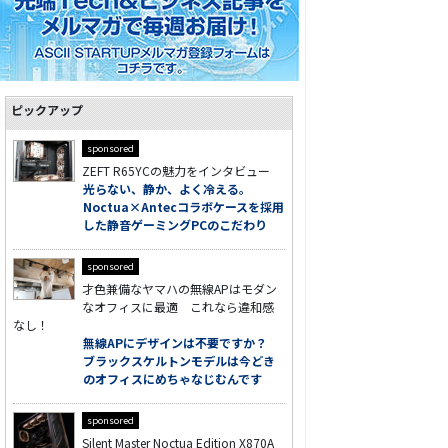
ピックアップ
sponsored
ZEFT R65YCの魅力をインタビュー
光らない、静か、よく冷える。
Noctua×Antecコラボケースを採用
した静音ゲーミングPCのこだわり
sponsored
才色兼備なヤマハの無線APはモダン
なオフィスに最適 これなら違和感
なし！
無線APにデザインは不要ですか？
ブラックスケルトンモデルは今どき
のオフィスにめちゃなじむんです
sponsored
Silent Master Noctua Edition X870A