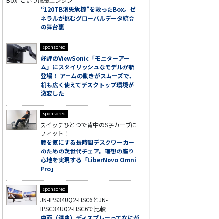
Box”という成長エンジン
“120TB消失危機”を救ったBox。ゼ
ネラルが挑むグローバルデータ統合
の舞台裏
sponsored
好評のViewSonic「モニターアー
ム」にスタイリッシュなモデルが新
登場！ アームの動きがスムーズで、
机も広く使えてデスクトップ環境が
激変した
sponsored
スイッチひとつで背中のS字カーブに
フィット！
腰を気にする長時間デスクワーカー
のための次世代チェア。理想の座り
心地を実現する「LiberNovo Omni
Pro」
sponsored
JN-IPS34UQ2-HSC6とJN-
IPSC34UQ2-HSC6で比較
曲面（湾曲）ディスプレーってなにが