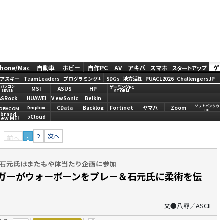
Phone/Mac
自動車
ホビー
自作PC
AV
アキバ
スマホ
ゲ
スタートアップ
アスキー
TeamLeaders
プログラミング+
SDGs
地方活性
PUACL2026
ChallengersJP
ゲーミングPC
パソコン
MSI
ASUS
HP
STORM
SEVEN
ASRock
HUAWEI
ViewSonic
Belkin
ソフトバンクの
CData
Backlog
Fortinet
ヤマハ
Zoom
Dropbox
ORACOM
IoT
brand
pCloud
new ME!
2
次へ
前へ
1
続！石元氏はまたもや体当たり企画に参加
イガーがウォーボーンをプレー＆石元氏に柔術を伝
文●八尋／ASCII