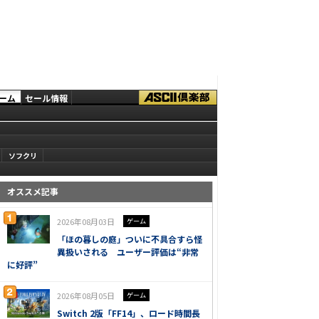
ーム
セール情報
ソフクリ
オススメ記事
2026年08月03日
ゲーム
「ほの暮しの庭」ついに不具合すら怪
異扱いされる ユーザー評価は“非常
に好評”
2026年08月05日
ゲーム
Switch 2版「FF14」、ロード時間長