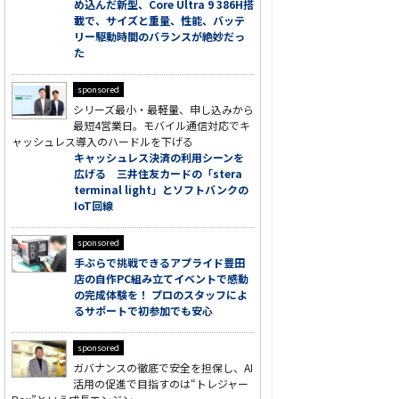
め込んだ新型、Core Ultra 9 386H搭
載で、サイズと重量、性能、バッテ
リー駆動時間のバランスが絶妙だっ
た
sponsored
シリーズ最小・最軽量、申し込みから
最短4営業日。モバイル通信対応でキ
ャッシュレス導入のハードルを下げる
キャッシュレス決済の利用シーンを
広げる 三井住友カードの「stera
terminal light」とソフトバンクの
IoT回線
sponsored
手ぶらで挑戦できるアプライド豊田
店の自作PC組み立てイベントで感動
の完成体験を！ プロのスタッフによ
るサポートで初参加でも安心
sponsored
ガバナンスの徹底で安全を担保し、AI
活用の促進で目指すのは“トレジャー