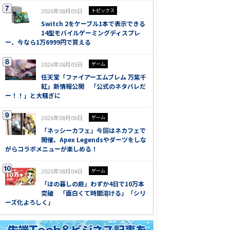
2026年08月05日
トピックス
Switch 2をケーブル1本で表示できる
14型モバイルゲーミングディスプレ
ー、今なら1万6999円で買える
2026年08月05日
ゲーム
任天堂「ファイアーエムブレム 万紫千
紅」新情報公開 「公式のネタバレだ
ー！！」と大騒ぎに
2026年08月06日
ゲーム
「ネッシーカフェ」今回はネカフェで
開催、Apex Legendsやダーツをしな
がらコラボメニューが楽しめる！
2026年08月04日
ゲーム
「ほの暮しの庭」わずか4日で10万本
突破 「面白くて時間溶ける」「シリ
ーズ化よろしく」