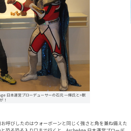
eAge 日本運営プローデューサーの石元 一輝氏と>獣
が！
お呼びしたのはウォーボーンと同じく強さと角を兼ね備えた
恐る恐る入り口まで行くと、ArcheAge 日本運営プローデ