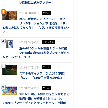
い問題に公式がアンサー
2026年08月04日
ゲーム
わんこがかわいい「ビースト・オブ・
リンカネーション」本日発売 「ずっ
と楽しみにしてたんだ！」「パリィ多めで気持ちい
い」
2026年08月05日
トピックス
重めの3Dゲームも快適！ ゲームに強
いHeadwolfの8.8型タブレットがタイ
ムセールで5万円切り
2026年07月30日
ゲーム
スマホ版マイクラ、なぜか320円に
「は？」「1300円で買ったのに」
2026年07月30日
ゲーム
Switch 2版『A列車で行こう はじまる
観光計画』が初登場！Nintendo
Storeで「アートディンク サマーセール」を開催