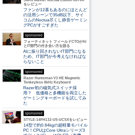
Silent Master Noctua Edition X870A
をレビュー
ファンが12基もあるのにほとんど
の活用シーンで35dB以下、サイ
コムのNoctua尽くし静音ゲーミン
グPCがすごすぎた
sponsored
フォーティネット フィールドCTOがAI
とIT部門の付き合い方を語る
AIに振り回されないIT部門になる
ため、IT部門が今考えなければな
らないこと
sponsored
Razer Huntsman V3 HE Magnetic
Tenkeyless 8kHz Keyboard
Razer初の磁気式スイッチ採
用？ 低価格と多機能を両立した
ゲーミングキーボードを試してみ
た
sponsored
STYLE-14FH132-U5-UCSXをレビュー
14型で約0.84kgの超軽量モバイル
PC！CPUはCore Ultraシリーズ3