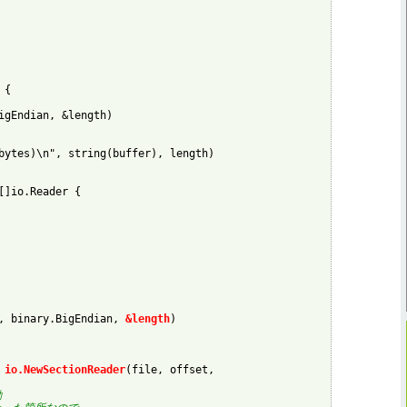
{

igEndian, &length)

bytes)\n", string(buffer), length)

[]io.Reader {

, binary.BigEndian, 
&length
)

 
io.NewSectionReader
(file, offset, 
動