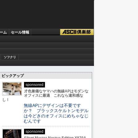
ーム
セール情報
ソフクリ
ピックアップ
sponsored
才色兼備なヤマハの無線APはモダンな
オフィスに最適 これなら違和感な
し！
無線APにデザインは不要です
か？ ブラックスケルトンモデル
は今どきのオフィスにめちゃなじ
むんです
sponsored