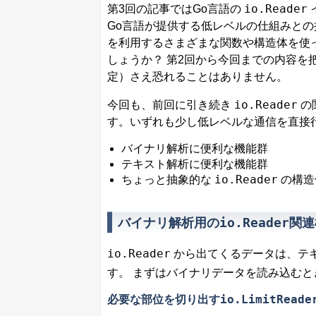
io.Reader
第3回の記事ではGo言語の
Go言語が提供する低レベルの仕組みと
を利用するさまざまな関数や構造体を使
しょうか？ 第2回から今回までの内容を
定）さえ恐れることはありません。
io.Reader
今回も、前回に引き続き
の
す。いずれも少し低レベルな通信を直接
バイナリ解析に便利な機能群
テキスト解析に便利な機能群
io.Reader
ちょっと抽象的な
の構造
io.Reader
バイナリ解析用の
関連
io.Reader
から出てくるデータは、テ
す。 まずはバイナリデータを読み込む
io.LimitReade
必要な部位を切り出す