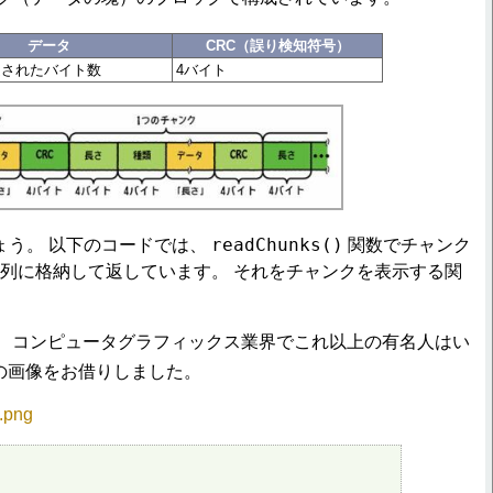
データ
CRC（誤り検知符号）
定されたバイト数
4バイト
readChunks()
ょう。 以下のコードでは、
関数でチャンク
列に格納して返しています。 それをチャンクを表示する関
。
は、コンピュータグラフィックス業界でこれ以上の有名人はい
の画像をお借りしました。
a.png