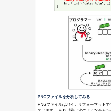
binary.Read
(
bytes.NewReader
    fmt.Printf("data: %d\n", i)

}
PNGファイルを分析してみる
PNGファイルはバイナリフォーマットで
ています。 それ以降は次のようなチャ