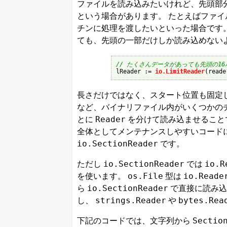
ファイルを読み込みたいけれど、先頭部
という場合があります。 たとえばファ
チンに処理を渡したいといった場合です
ても、先頭の一部だけしか読み込めない
// たくさんデータがあっても先頭の1

lReader := 
io.LimitReader
(reade
長さだけではなく、スタート位置も固定した
など、バイナリファイル内がいくつかの
Reader
とに
を分けて読み込ませること
全体としてメンテナンスしやすいコード
io.SectionReader
です。
io.SectionReader
io.R
ただし
では
os.File
io.Reade
を使います。
型は
io.SectionReader
ら
で直接に読み込
strings.Reader
bytes.Rea
し、
や
Sectio
下記のコードでは、文字列から