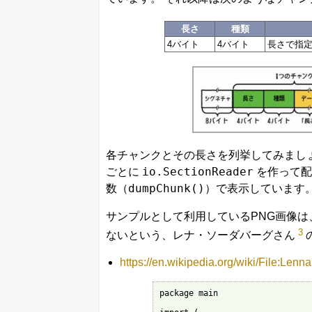
長さ
種類
4バイト
4バイト
長さで指
各チャンクとその長さを列挙してみまし
io.SectionReader
ごとに
を作って配
dumpChunk()
数（
）で表示しています
サンプルとして利用しているPNG画像
3
ないという、レナ・ソーダバーグさん
https://en.wikipedia.org/wiki/File:Lenn
package main