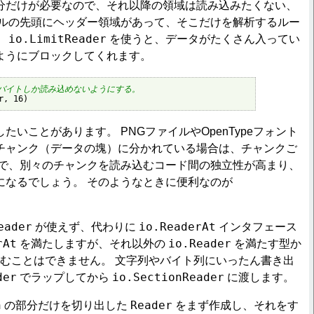
分だけが必要なので、それ以降の領域は読み込みたくない、
イルの先頭にヘッダー領域があって、そこだけを解析するルー
io.LimitReader
。
を使うと、データがたくさん入ってい
ようにブロックしてくれます。
6バイトしか読み込めないようにする。
r, 16)
いことがあります。 PNGファイルやOpenTypeフォント
チャンク（データの塊）に分かれている場合は、チャンクご
で、別々のチャンクを読み込むコード間の独立性が高まり、
になるでしょう。 そのようなときに便利なのが
eader
io.ReaderAt
が使えず、代わりに
インタフェース
rAt
io.Reader
を満たしますが、それ以外の
を満たす型か
むことはできません。 文字列やバイト列にいったん書き出
der
io.SectionReader
でラップしてから
に渡します。
n
Reader
の部分だけを切り出した
をまず作成し、それをす