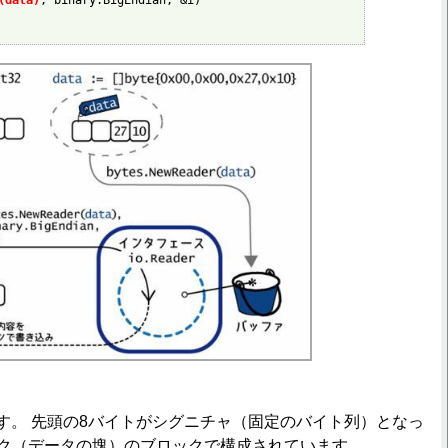
(data)
, binary.BigEndian, &i)

す。 先頭の8バイトがシグニチャ（固定のバイト列）となっ
ンク（データの塊）のブロックで構成されています。