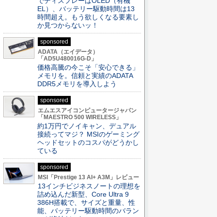
でディスプレーはOLED（有機
EL）、バッテリー駆動時間は13
時間超え。もう欲しくなる要素し
か見つからないッ！
sponsored
ADATA（エイデータ）
「AD5U480016G-D」
価格高騰の今こそ「安心できる」
メモリを。信頼と実績のADATA
DDR5メモリを導入しよう
sponsored
エムエスアイコンピュータージャパン
「MAESTRO 500 WIRELESS」
約1万円でノイキャン、デュアル
接続ってマジ？ MSIのゲーミング
ヘッドセットのコスパがどうかし
ている
sponsored
MSI「Prestige 13 AI+ A3M」レビュー
13インチビジネスノートの理想を
詰め込んだ新型、Core Ultra 9
386H搭載で、サイズと重量、性
能、バッテリー駆動時間のバラン