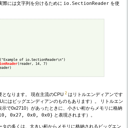
io.SectionReader
実際には文字列を分けるために
を使
("Example of io.SectionReader\n")

ionReader
(reader, 14, 7)

ader)

2
となります。 現在主流のCPU
はリトルエンディアンです
Uにはビッグエンディアンのものもあります）。 リトルエン
進表示で0x2710）があったときに、小さい桁からメモリに格納
10, 0x27, 0x0, 0x0}
と表現されます）。
ータの多くは、大きい桁からメモリに格納されるビッグエン