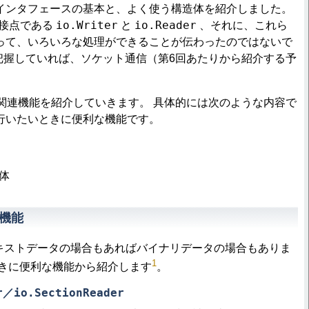
インタフェースの基本と、よく使う構造体を紹介しました。
io.Writer
io.Reader
の接点である
と
、それに、これら
って、いろいろな処理ができることが伝わったのではないで
把握していれば、ソケット通信（第6回あたりから紹介する予
関連機能を紹介していきます。 具体的には次のような内容で
行いたいときに便利な機能です。
体
機能
キストデータの場合もあればバイナリデータの場合もありま
1
ときに便利な機能から紹介します
。
r
io.SectionReader
／