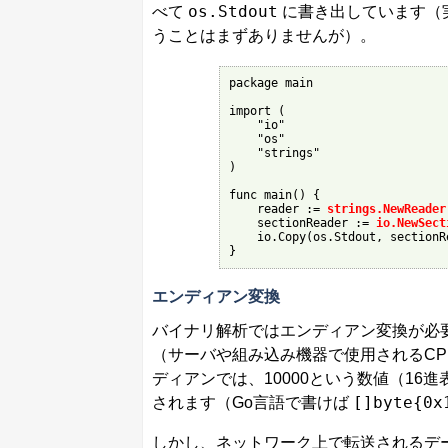
os.Stdout
べて
に書き出しています（
うことはまずありませんが）。
package main
import (

    "io"

    "os"

    "strings"

)
func main() {

    reader := 
strings.NewReader
    sectionReader := 
io.NewSect
    io.Copy(os.Stdout, sectionRe
}
エンディアン変換
バイナリ解析ではエンディアン変換が必要
（サーバや組み込み機器で使用されるCP
ディアンでは、10000という数値（16
[]byte{0x
されます（Go言語で書けば
しかし、ネットワーク上で転送されるデ