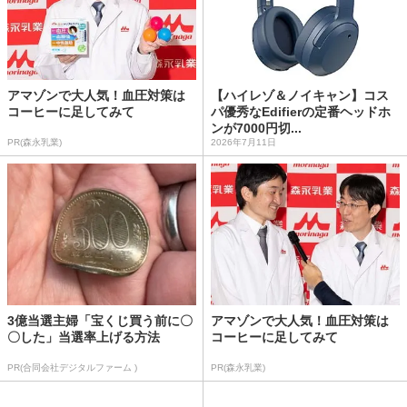
アマゾンで大人気！血圧対策は
【ハイレゾ＆ノイキャン】コス
コーヒーに足してみて
パ優秀なEdifierの定番ヘッドホ
ンが7000円切...
PR(森永乳業)
2026年7月11日
3億当選主婦「宝くじ買う前に〇
アマゾンで大人気！血圧対策は
〇した」当選率上げる方法
コーヒーに足してみて
PR(合同会社デジタルファーム )
PR(森永乳業)