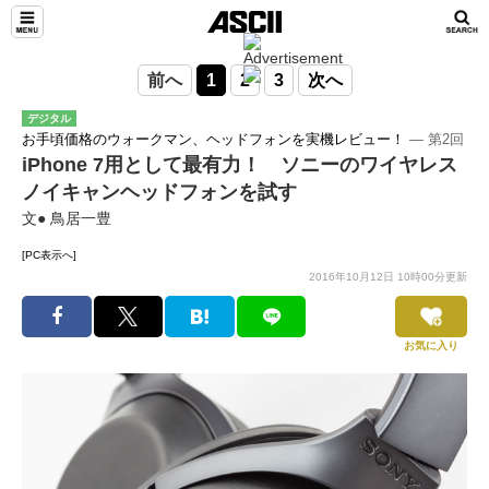
前へ
1
2
3
次へ
デジタル
お手頃価格のウォークマン、ヘッドフォンを実機レビュー！
― 第2回
iPhone 7用として最有力！ ソニーのワイヤレス
ノイキャンヘッドフォンを試す
文● 鳥居一豊
[PC表示へ]
2016年10月12日 10時00分更新
お気に入り