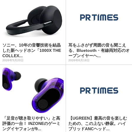
ソニー、10年の音響技術を結晶
耳をふさがず周囲の音も聞こえ
した新ヘッドホン「1000X THE
る、Bluetooth・有線両対応のオ
COLLEX...
ープンイヤーヘ...
2026年5月20日
2026年6月18日
「足音が聴き取りやすい」と高
【UGREEN】最高の音を楽しむ
評価の一台！ INZONEのゲーミ
ための、この上ない静寂。ハイ
ングイヤフォンが9...
ブリッドANCヘッド...