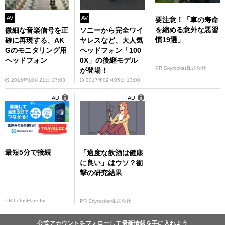
AV
AV
要注意！「車の寿命
を縮める意外な悪習
微細な音楽信号を正
ソニーから完全ワイ
慣19選」
確に再現する、AK
ヤレスなど、大人気
Gのモニタリング用
ヘッドフォン「100
ヘッドフォン
0X」の後継モデル
PR Skyrocket株式会社
が登場！
2016年10月21日 17:03
2017年09月05日 13:00
AD
AD
最短5分で接続
「適度な飲酒は健康
に良い」はウソ？衝
撃の研究結果
PR LotusFlare Inc
PR Skyrocket株式会社
公式アカウントをフォローして最新情報を手に入れよう