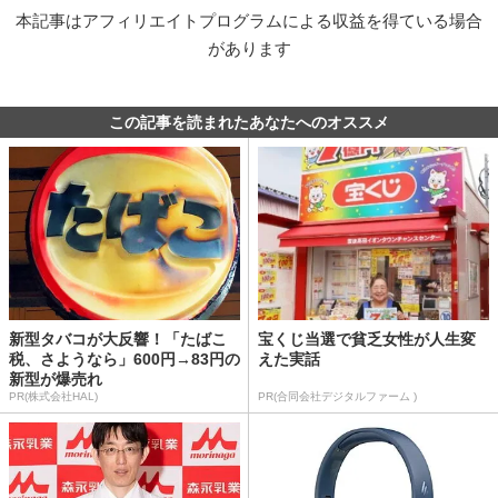
本記事はアフィリエイトプログラムによる収益を得ている場合
があります
この記事を読まれたあなたへのオススメ
新型タバコが大反響！「たばこ
宝くじ当選で貧乏女性が人生変
税、さようなら」600円→83円の
えた実話
新型が爆売れ
PR(株式会社HAL)
PR(合同会社デジタルファーム )