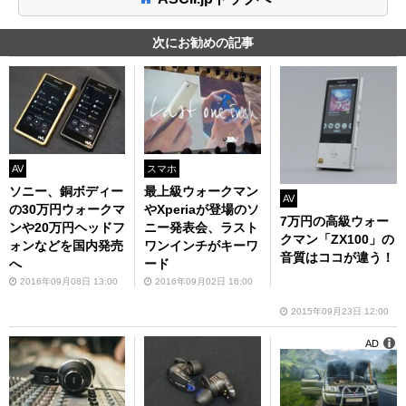
次にお勧めの記事
AV
スマホ
ソニー、銅ボディー
最上級ウォークマン
AV
の30万円ウォークマ
やXperiaが登場のソ
7万円の高級ウォー
ンや20万円ヘッドフ
ニー発表会、ラスト
クマン「ZX100」の
ォンなどを国内発売
ワンインチがキーワ
音質はココが違う！
へ
ード
2016年09月08日 13:00
2016年09月02日 16:00
2015年09月23日 12:00
AD