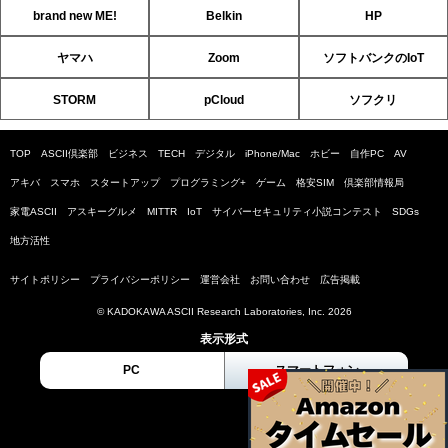
brand new ME!
Belkin
HP
ヤマハ
Zoom
ソフトバンクのIoT
STORM
pCloud
ソフクリ
TOP
ASCII倶楽部
ビジネス
TECH
デジタル
iPhone/Mac
ホビー
自作PC
AV
アキバ
スマホ
スタートアップ
プログラミング+
ゲーム
格安SIM
倶楽部情報局
家電ASCII
アスキーグルメ
MITTR
IoT
サイバーセキュリティ小説コンテスト
SDGs
地方活性
サイトポリシー
プライバシーポリシー
運営会社
お問い合わせ
広告掲載
© KADOKAWA ASCII Research Laboratories, Inc. 2026
表示形式
PC
スマートフォン