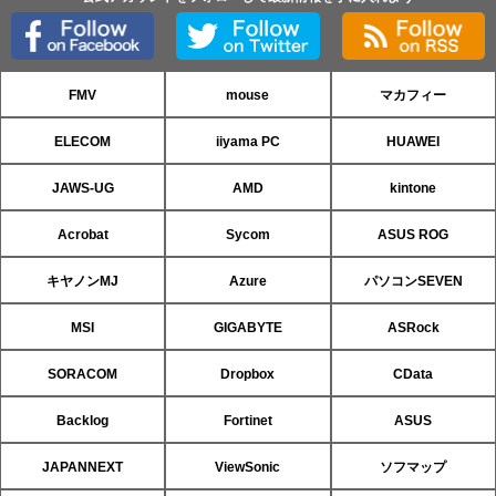
FMV
mouse
マカフィー
ELECOM
iiyama PC
HUAWEI
JAWS-UG
AMD
kintone
Acrobat
Sycom
ASUS ROG
キヤノンMJ
Azure
パソコンSEVEN
MSI
GIGABYTE
ASRock
SORACOM
Dropbox
CData
Backlog
Fortinet
ASUS
JAPANNEXT
ViewSonic
ソフマップ