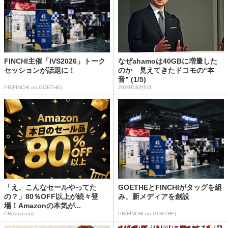
FINCHI主催「IVS2026」トーク
なぜahamoは40GBに増量した
セッションが話題に！
のか 見えてきたドコモの“本
音” (1/5)
PR(FINCHI on GOETHE)
2026年8月6日
「え、こんなセールやってた
GOETHEとFINCHIがタッグを組
の？」80％OFF以上が続々登
み、新メディアを創設
場！Amazonの本気が...
PR(Amazon)
PR(FINCHI on GOETHE)