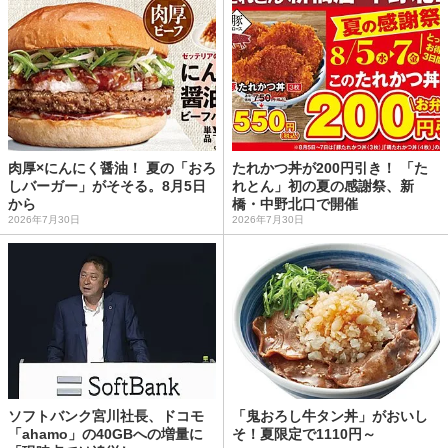
肉厚×にんにく醤油！ 夏の「おろ
たれかつ丼が200円引き！ 「た
しバーガー」がそそる。8月5日
れとん」初の夏の感謝祭、新
から
橋・中野北口で開催
2026年7月30日
2026年7月30日
ソフトバンク宮川社長、ドコモ
「鬼おろし牛タン丼」がおいし
「ahamo」の40GBへの増量に
そ！夏限定で1110円～