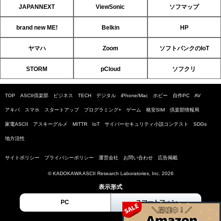
JAPANNEXT
ViewSonic
ソフマップ
brand new ME!
Belkin
HP
ヤマハ
Zoom
ソフトバンクのIoT
STORM
pCloud
ソフクリ
TOP
ASCII倶楽部
ビジネス
TECH
デジタル
iPhone/Mac
ホビー
自作PC
AV
アキバ
スマホ
スタートアップ
プログラミング+
ゲーム
格安SIM
倶楽部情報局
家電ASCII
アスキーグルメ
MITTR
IoT
サイバーセキュリティ小説コンテスト
SDGs
地方活性
サイトポリシー
プライバシーポリシー
運営会社
お問い合わせ
広告掲載
© KADOKAWA ASCII Research Laboratories, Inc. 2026
表示形式
PC
スマートフォン