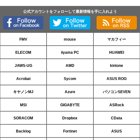
公式アカウントをフォローして最新情報を手に入れよう
FMV
mouse
マカフィー
ELECOM
iiyama PC
HUAWEI
JAWS-UG
AMD
kintone
Acrobat
Sycom
ASUS ROG
キヤノンMJ
Azure
パソコンSEVEN
MSI
GIGABYTE
ASRock
SORACOM
Dropbox
CData
Backlog
Fortinet
ASUS