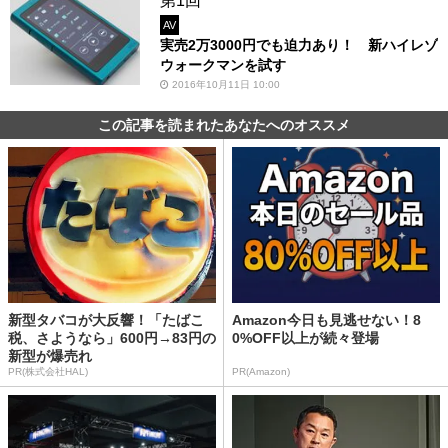
第1回
AV
実売2万3000円でも迫力あり！ 新ハイレゾ
ウォークマンを試す
2016年10月11日 10:00
この記事を読まれたあなたへのオススメ
新型タバコが大反響！「たばこ
Amazon今日も見逃せない！8
税、さようなら」600円→83円の
0%OFF以上が続々登場
新型が爆売れ
PR(株式会社HAL)
PR(Amazon)