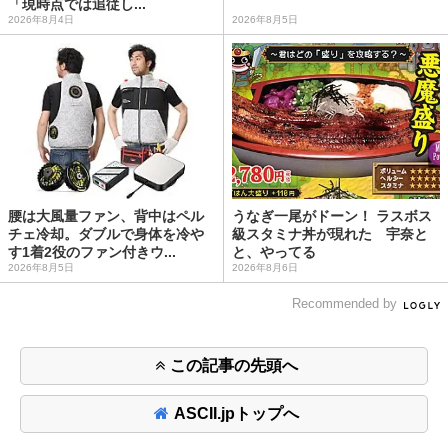
「現時点では追従し...
2026年8月4日
2026年8月5日
腰は大風量ファン、背中はペル
うなぎ一尾がドーン！ ラスボス
チェ冷却。ダブルで身体を冷や
級スタミナ丼が現れた 宇奈と
す1着2役のファン付きウ...
と、やってる
2026年8月5日
2026年8月6日
Recommended by
この記事の先頭へ
ASCII.jpトップへ