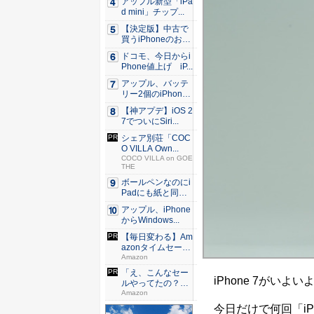
アップル新型「iPa
d mini」チップ...
【決定版】中古で
買うiPhoneのおす
す...
ドコモ、今日からi
Phone値上げ iP...
アップル、バッテ
リー2個のiPhone
準...
【神アプデ】iOS 2
7でついにSiri...
シェア別荘「COC
O VILLA Own...
COCO VILLA on GOE
THE
ボールペンなのにi
Padにも紙と同じ
滑ら...
アップル、iPhone
からWindows...
【毎日変わる】Am
azonタイムセール
が...
Amazon
「え、こんなセー
iPhone 7がいよ
ルやってたの？」
80％O...
Amazon
今日だけで何回「iP