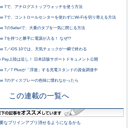
hone 7で、アナログストップウォッチを使う方法
hone 7で、コントロールセンターを使わずにWi-Fiを切り替える方法
one 7のSafariで、大量のタブを一気に閉じる方法
one 7を持つと勝手に電源が入る！ なぜ!?
one 7／iOS 10では、天気チェックが一瞬で終わる
ple Pay上陸は近し！ 日本語版サポートドキュメント公開
hone 7／7 Plusが「浮遊」する充電スタンドの資金調達中
hone 7のディスプレーの色味に慣れなかったら
この連載の一覧へ
0、不要なプリインアプリ消せるようになるかも