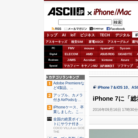
ASCII.jp
iPhone/Mac
トップ
AI
IoT
ビジネス
TECH
デジタル
i
アスキーキッズ
格安SIM
家電ASCII
アスキーグルメ
週刊
FMV
mouse
iiyamaPC
Sycom
PC
ELECOM
AMD
ASUS ROG
Digital
GIGABYTE
JAWS
Acrobat
kintone
Azure
Business
S
JAPANNEXT
マカフィー
キヤノンMJ
ソフマップ
Special
Adobe Premiereな
iPhone 7＆iOS 10、
ど4製品、...
アップル、カメラ
iPhone 7
付きAirPodsを年
内...
iPhoneケース、卒
2016年09月16日 17時30
業しました。これ
か...
全国の絶景ポイン
トにサウナ付きの
シェア別...
COCO VILLA on GOE
THE