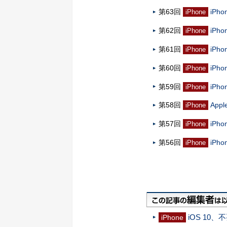
第63回
iP
iPhone
第62回
iP
iPhone
第61回
iPh
iPhone
第60回
iPh
iPhone
第59回
iPh
iPhone
第58回
Ap
iPhone
第57回
iP
iPhone
第56回
iP
iPhone
iOS 1
iPhone