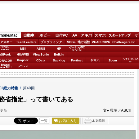
Phone/Mac
自動車
ホビー
自作PC
AV
アキバ
スマホ
ゲ
スタートアップ
アスキー
TeamLeaders
プログラミング+
SDGs
地方活性
PUACL2026
ChallengersJP
パソコン
ゲーミングPC
MSI
ASUS
HP
STORM
SEVEN
ASRock
HUAWEI
ViewSonic
Belkin
ソフトバンクの
Dropbox
CData
Backlog
Fortinet
ヤマハ
Zoom
ORACOM
IoT
brand
pCloud
new ME!
ASCII総力特集！
第40回
に「総務省指定」って書いてある
分更新
文● 貝塚／ASCII
お気に入り
一覧