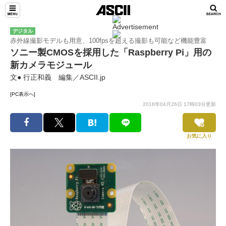
デジタル
赤外線撮影モデルも用意、100fpsを超える撮影も可能など機能豊富
ソニー製CMOSを採用した「Raspberry Pi」用の
新カメラモジュール
文● 行正和義 編集／ASCII.jp
[PC表示へ]
2016年04月26日 17時03分更新
お気に入り