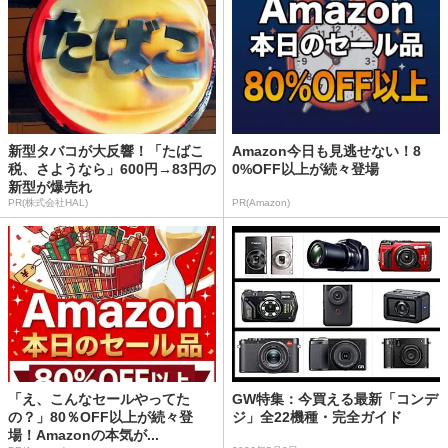
新型タバコが大反響！「たばこ
Amazon今日も見逃せない！8
税、さようなら」600円→83円の
0%OFF以上が続々登場
新型が爆売れ
PR(株式会社HAL)
PR(Amazon)
「え、こんなセールやってた
GW特集：今買える最新「コンデ
の？」80％OFF以上が続々登
ジ」全22機種・完全ガイド
場！Amazonの本気が...