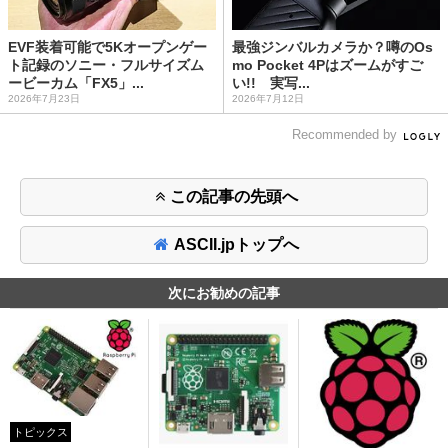
EVF装着可能で5Kオープンゲー
最強ジンバルカメラか？噂のOs
ト記録のソニー・フルサイズム
mo Pocket 4Pはズームがすご
ービーカム「FX5」...
い!! 実写...
2026年7月23日
2026年7月12日
Recommended by
この記事の先頭へ
ASCII.jpトップへ
次にお勧めの記事
トピックス