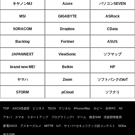
キヤノンMJ
Azure
パソコンSEVEN
MSI
GIGABYTE
ASRock
SORACOM
Dropbox
CData
Backlog
Fortinet
ASUS
JAPANNEXT
ViewSonic
ソフマップ
brand new ME!
Belkin
HP
ヤマハ
Zoom
ソフトバンクのIoT
STORM
pCloud
ソフクリ
TOP
ASCII倶楽部
ビジネス
TECH
デジタル
iPhone/Mac
ホビー
自作PC
AV
アキバ
スマホ
スタートアップ
プログラミング+
ゲーム
格安SIM
倶楽部情報局
家電ASCII
アスキーグルメ
MITTR
IoT
サイバーセキュリティ小説コンテスト
SDGs
地方活性