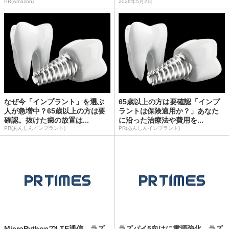
PR(Amazon)
2026年5月2日
なぜ今「インプラント」を選ぶ
65歳以上の方は要確認「インプ
人が急増中？65歳以上の方は要
ラントは保険適用か？」あなた
確認。抜けた歯の放置は...
に沿った治療法や費用を...
PR(あんしんインプラント)
PR(あんしんインプラント)
MicroPythonでLTE通信、ラズ
ラズパイ5向けに電源強化、ラズ