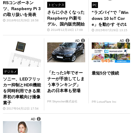
RSコンポーネン
トピックス
PC
ツ、Raspberry Pi 3
さらに小さくなった
"ラズパイ"で「Win
の取り扱いを発表
Raspberry Pi新モ
dows 10 IoT Cor
2016年02月29日 18:58
デル、国内販売開始
e」を動かす その1
2014年12月19日 17:09
2015年07月29日 13:15
AD
AD
デジカメ
「たった1年でオー
最短5分で接続
ナーが手放してしま
ソニー、LEDフリッ
う車ランキング」
カー抑制とHDR機能
あの日本車も登場
を同時利用できる業
界初の車載向け撮像
PR Skyrocket株式会社
PR LotusFlare Inc
素子
2017年04月12日 17:54
AD