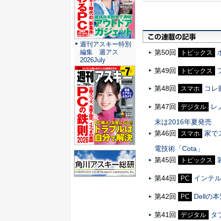
週刊アスキー特別
第50回
編集 週アス
トピックス
2026July
第49回
トピックス
第48回
コレ
スマホ
第47回
レ
デジタル
末は2016年夏発売
第46回
家で
スマホ
電技術「Cota」
第45回
トピックス
第44回
インテル「
PC
第42回
Dellの
PC
第41回
タブ
デジタル