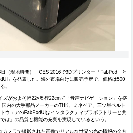
（現地時間）、CES 2016で3Dプリンター「FabPod」と
odUI」を発表した。海外市場向けに販売予定で、価格は500
いる。
イズがおよそ幅22×奥行22cmで「音声ナビゲーション」を搭
。国内の大手部品メーカーのTHK、ミネベア、三ツ星ベルト
トウェアのFabPodUIはインタラクティブラボラトリーと共
らでは」の品質と機能の充実を実現しているという。
特殊なカメラで撮影された画像でリアルな世界の光の情報の全方