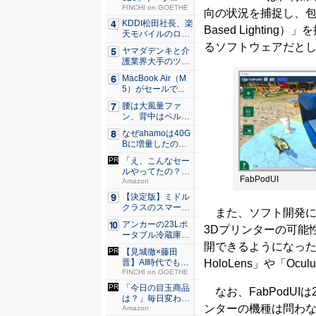
FINCHI on GOETHE
向の状況を捕捉し、包括
KDDI松田社長、楽
Based Light
天モバイルのロー
ミン...
るソフトウェアだと
ヤマダデンキと介
護業界大手のツク
イが協業...
MacBook Air（M
5）がセールで...
腰は大風量ファ
ン、背中はペルチ
ェ冷却。ダ...
なぜahamoは40G
Bに増量したの
か ...
「え、こんなセー
ルやってたの？」
FabPodUI
80％O...
Amazon
【決定版】ミドル
クラスのスマート
また、ソフト開発には
フォンの...
アンカーの23Lポ
3Dプリンターの可能
ータブル冷蔵庫が
Ama...
開できるようになったと
【見城徹×藤田
晋】AI時代でも変
HoloLens」や「Oc
わらない...
FINCHI on GOETHE
「今日の目玉商品
なお、FabPodUI
は？」毎日変わる
ンターの機種は問わ
Amaz...
Amazon