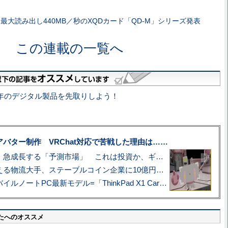
最大読み出し440MB／秒のXQDカード「QD-M」シリーズ発表
この連載の一覧へ
で今年のデジタル製品を先取りしよう！
uberアバター制作 VRChat対応で苦戦した理由は……
プロ野球も対象に、急成長する「予測市場」 これは投資か、ギャンブルか
アマゾン配送を支える物流大手、ステーブルコイン企業に10億円投資のワケ
あこがれの旗艦モバイルノートPC最新モデル=「ThinkPad X1 Carbon Gen 14 Aura Edition」実機レビュー
たへのオススメ