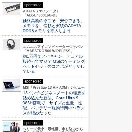
sponsored
ADATA（エイデータ）
「AD5U480016G-D」
価格高騰の今こそ「安心できる」
メモリを。信頼と実績のADATA
DDR5メモリを導入しよう
sponsored
エムエスアイコンピュータージャパン
「MAESTRO 500 WIRELESS」
約1万円でノイキャン、デュアル
接続ってマジ？ MSIのゲーミング
ヘッドセットのコスパがどうかし
ている
sponsored
MSI「Prestige 13 AI+ A3M」レビュー
13インチビジネスノートの理想を
詰め込んだ新型、Core Ultra 9
386H搭載で、サイズと重量、性
能、バッテリー駆動時間のバラン
スが絶妙だった
sponsored
シリーズ最小・最軽量、申し込みから