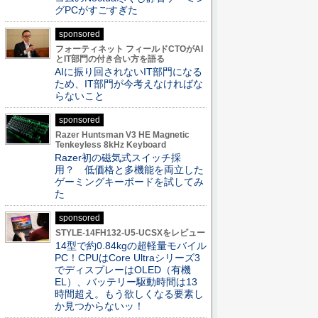
グPCがすごすぎた
sponsored
フォーティネット フィールドCTOがAI
とIT部門の付き合い方を語る
AIに振り回されないIT部門になる
ため、IT部門が今考えなければな
らないこと
sponsored
Razer Huntsman V3 HE Magnetic
Tenkeyless 8kHz Keyboard
Razer初の磁気式スイッチ採
用？ 低価格と多機能を両立した
ゲーミングキーボードを試してみ
た
sponsored
STYLE-14FH132-U5-UCSXをレビュー
14型で約0.84kgの超軽量モバイル
PC！CPUはCore Ultraシリーズ3
でディスプレーはOLED（有機
EL）、バッテリー駆動時間は13
時間超え。もう欲しくなる要素し
か見つからないッ！