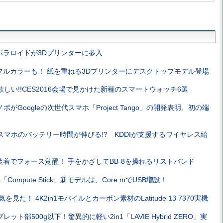
ポラロイドが3Dプリンターに参入
フルカラーも！ 紙を重ねる3Dプリンターにデスクトップモデル登場
欲しい!!CES2016会場で見かけた新種のスマートウォッチ6選
ノボがGoogleの次世代スマホ「Project Tango」の開発表明、初の端
スマホのバッテリー時間が伸びる!? KDDIが支援するワイヤレス給
装着でフォース覚醒！ 手をかざしてBB-8を操れるリストバンド
Compute Stick」新モデルは、Core mでUSB増設！
本気を見た！ 4K2in1モバイルとカーボン素材のLatitude 13 7370実機
レット部500g以下！驚異的に軽い2in1「LAVIE Hybrid ZERO」実