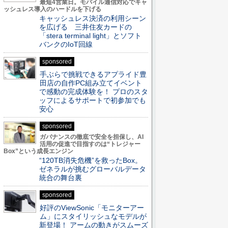
最短4営業日。モバイル通信対応でキャ
ッシュレス導入のハードルを下げる
キャッシュレス決済の利用シーン
を広げる 三井住友カードの
「stera terminal light」とソフト
バンクのIoT回線
sponsored
手ぶらで挑戦できるアプライド豊
田店の自作PC組み立てイベント
で感動の完成体験を！ プロのスタ
ッフによるサポートで初参加でも
安心
sponsored
ガバナンスの徹底で安全を担保し、AI
活用の促進で目指すのは“トレジャー
Box”という成長エンジン
“120TB消失危機”を救ったBox。
ゼネラルが挑むグローバルデータ
統合の舞台裏
sponsored
好評のViewSonic「モニターアー
ム」にスタイリッシュなモデルが
新登場！ アームの動きがスムーズ