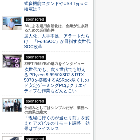
式多機能スタンドやUSB Typc-C
給電は？
sponsored
AIによる運用自動化は、企業が生き残
るための必須条件
属人化、人手不足、アラートだら
け 「FortiSOC」が目指す次世代
SOC改革
sponsored
ZEFT R65YBの魅力をインタビュー
次世代でも、次々世代でも戦え
る!?Ryzen 9 9950X3D2＆RTX
5070を搭載するASRock尽くしの
ド安定ゲーミングPCはクリエイ
ティブな作業もどんとこい
sponsored
仕組みとしてはシンプルだが、業務へ
の効果は絶大
「現場に行くのが当たり前」を変
えたアズビルのリモート調整 効
果はプライスレス
sponsored