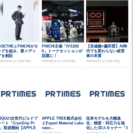
OETHEとFINCHIがタ
FINCHI主催「IVS202
【見城徹×藤田晋】AI時
ッグを組み、新メディ
6」トークセッションが
代でも変わらない経営
アを創設
話題に！
者の本質
R(FINCHI on GOETHE)
PR(FINCHI on GOETHE)
PR(FINCHI on GOETHE)
BIQUの次世代ビルドプ
APPLE TREE株式会社
従来モデルを大幅進
ート「CryoGrip Pr
とExpert Material Labo
化、精度・対応力を強
o」取扱開始【APPLE
rator...
化した3Dスキャナー「3
.
DeVOK MT ...