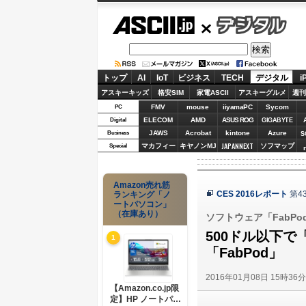
ASCII.jp
デジタル
トップ
AI
IoT
ビジネス
TECH
デジタル
i
アスキーキッズ
格安SIM
家電ASCII
アスキーグルメ
週刊
FMV
mouse
iiyamaPC
Sycom
PC
ELECOM
AMD
ASUS ROG
Digital
GIGABYTE
JAWS
Acrobat
kintone
Azure
Business
S
JAPANNEXT
マカフィー
キヤノンMJ
ソフマップ
Special
Amazon売れ筋
CES 2016レポート
第4
ランキング「ノ
ートパソコン」
（在庫あり）
ソフトウェア「FabPod
500ドル以下
1
「FabPod」
2016年01月08日 15時36
【Amazon.co.jp限
定】HP ノートパソ