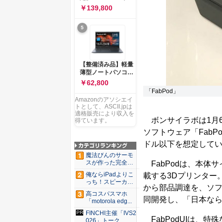
ー 83K9003JJP ノー
ソコン Vivobook 15
￥139,800
トPC
M1502NAQ 15.6イ
ンチ AMD Ryzen 7
5
170 メモリ16GB
SSD 512GB
Microsoft 365
Personal (24か月版)
搭載 Windows 11 重
【整備済み品】軽量
量1.7kg Wi-Fi 6E ク
薄型ノートパソコン
ワイエットブルー
dynabook G83 ■
￥62,800
M1502NAQ-
13.3型
「FabPod」
R7165BUWS
FHD(1920x1080) -
Amazonのアソシエイ
高性能第11世代Core
トとして、ASCII.jpは
i5-1135G7 - メモリ
適格販売により収入を
ボンサイラボは1月6日
16GB - SSD 256GB
得ています。
- Webカメラ -
ソフトウェア「FabP
WiFi&Bluetooth -
ドル以下を想定して
USB Type-C - MS
Office 2021 - Win11
魔法びんのサーモ
搭載
スが作った完全遮
FabPodは、本体サ
光100...
俺ならiPadよりこ
載する3Dプリンター
っち！スピーカー
から部品調達を、ソフ
9個...
高コスパスマホ
同開発し、「日本な
「motorola edg...
FINCHI主催「IVS2
FabPodUIは、
026」トーク...