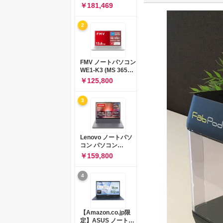
コン 15-fd 15.6イン
￥181,469
チ インテル Core 5
120U メモリ16GB
2
SSD512GB
Windows 11
Microsoft Office
2024搭載 WPS
Office搭載 カメラシ
FMV ノートパソコン
ャッター 指紋認証 薄
WE1-K3 (MS 365
型 Copilotキー搭載
Personal/Copilotキ
￥125,800
ナチュラルシルバー
ー搭載/Win 11/15.6
(BJ0M5PA-AAAI)
型/Core
3
i5/16GB/SSD
512GB/ホワイト)
FMVWK3E15W_AZ
Lenovo ノートパソ
コン パソコン
IdeaPad Slim 3 14.0
￥159,800
インチ AMD
Ryzen™ 5 8640HS
4
メモリ16GB
SSD512GB
Microsoft 365 試用
版 Windows11 バッ
テリー駆動12.6時間
【Amazon.co.jp限
重量1.39kg ルナグレ
定】ASUS ノートパ