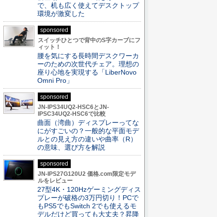
で、机も広く使えてデスクトップ
環境が激変した
sponsored
スイッチひとつで背中のS字カーブにフ
ィット！
腰を気にする長時間デスクワーカ
ーのための次世代チェア。理想の
座り心地を実現する「LiberNovo
Omni Pro」
sponsored
JN-IPS34UQ2-HSC6とJN-
IPSC34UQ2-HSC6で比較
曲面（湾曲）ディスプレーってな
にがすごいの？一般的な平面モデ
ルとの見え方の違いや曲率（R）
の意味、選び方を解説
sponsored
JN-IPS27G120U2 価格.com限定モデ
ルをレビュー
27型4K・120Hzゲーミングディス
プレーが破格の3万円切り！PCで
もPS5でもSwitch 2でも使えるモ
デルだけど買っても大丈夫？昇降