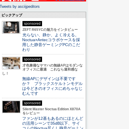
Tweets by asciijpeditors
ピックアップ
sponsored
ZEFT R65YCの魅力をインタビュー
光らない、静か、よく冷える。
Noctua×Antecコラボケースを採
用した静音ゲーミングPCのこだ
わり
sponsored
才色兼備なヤマハの無線APはモダンな
オフィスに最適 これなら違和感な
し！
無線APにデザインは不要です
か？ ブラックスケルトンモデル
は今どきのオフィスにめちゃなじ
むんです
sponsored
Silent Master Noctua Edition X870A
をレビュー
ファンが12基もあるのにほとんど
の活用シーンで35dB以下、サイ
コムのNoctua尽くし静音ゲーミン