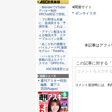
ASCII倶楽部
■関連サイト
・BlenderでVTuber
アバター制作
ボンサイラボ
VRChat対応で苦戦…
・プロ野球も対象
に、急成長する「予
測市場」 これは…
・アマゾン配送を支
える物流大手、ステ
ーブルコイン企業…
・あこがれの旗艦モ
本記事はアフィ
バイルノートPC最新
モデル=「ThinkPa…
・ハッセルブラッド
搭載の頂上カメラ・
スマホ「OPPO Fin…
ASCII倶楽部とは
注目ニュース
週刊アスキー特別
編集 週アス
2026August