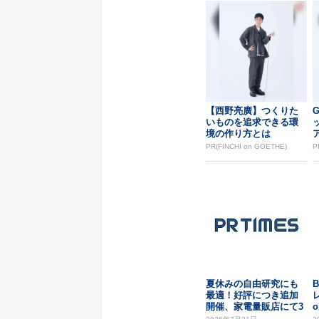
【西野亮廣】つくりた
G
いものを追求できる環
境の作り方とは
PR(FINCHI on GOETHE)
P
夏休みの自由研究にも
最適！好評につき追加
レ
開催、家電量販店にて3
Dプリンター無料体...
..