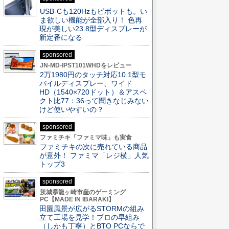
USB-Cも120Hzもピボットも。い
ま欲しい機能が全部入り！ 色再
現が美しい23.8型ディスプレーが
新定番になる
sponsored
JN-MD-IPST101WHDをレビュー
2万1980円のタッチ対応10.1型モ
バイルディスプレー、ワイド
HD（1540×720ドット）＆アスペ
クト比77：36って聞きなじみない
けど使いやすいの？
sponsored
ファミチキ「ファミマ味」も実食
ファミチキの次に売れている商品
が意外！ ファミマ「レジ横」人気
トップ3
sponsored
茨城県龍ヶ崎市産のゲーミング
PC【MADE IN IBARAKI】
田園風景が広がるSTORMの組み
立て工場を見学！プロの早組み
（しかも丁寧）とBTO PCならで