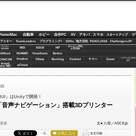
Phone/Mac
自動車
ホビー
自作PC
AV
アキバ
スマホ
ゲ
スタートアップ
アスキー
TeamLeaders
プログラミング+
SDGs
地方活性
PUACL2026
ChallengersJP
パソコン
ゲーミングPC
MSI
ASUS
HP
STORM
SEVEN
ASRock
HUAWEI
ViewSonic
Belkin
ソフトバンクの
Dropbox
CData
Backlog
Fortinet
ヤマハ
Zoom
ORACOM
IoT
brand
pCloud
new ME!
3回
UI」はUnityで開発！
で「音声ナビゲーション」搭載3Dプリンター
分更新
文● 八尋／ASCII.jp
お気に入り
一覧