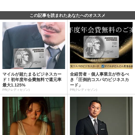
この記事を読まれたあなたへのオススメ
マイルが超たまるビジネスカー
全経営者・個人事業主が作るべ
ド！初年度年会費無料で還元率
き「圧倒的コスパのビジネスカ
最大1.125%
ード」
PR(クレディセゾン)
PR(クレディセゾン)