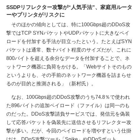
SSDPリフレクター攻撃が“人気手法”、家庭用ルータ
ーやプリンタがリスクに
そのほかの傾向としては、特に100Gbps超のDDoS攻
撃ではTCP SYNパケットやUDPパケットに大きなペイ
ロードを付加する手法が目立ったという。たとえばSYN
パケットは通常、数十バイト程度のサイズだが、これに
800バイトを超える余分なデータを付加することで、ネ
ットワーク機器に負荷をかける。「Webサイトそのもの
というよりも、その手前のネットワーク機器を詰まらせ
るのが目的と推測される」（新村氏）。
なお、100Gbps超のDDoS攻撃のうち74.8％で使われ
た896バイトの追加ペイロード（ファイル）は同一のも
のだった。DDoS攻撃請負サービスでは、発信元を偽装
して応答パケットを偽装先に送信させるリフレクター攻
撃が多い。だが、今回のペイロードを増やすという仕掛
けは、DDoS攻撃ツール「Spike」やDDoSボット