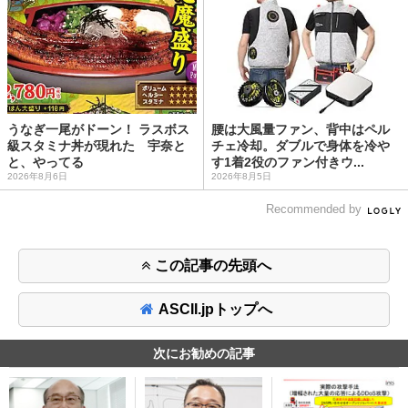
うなぎ一尾がドーン！ ラスボス
腰は大風量ファン、背中はペル
級スタミナ丼が現れた 宇奈と
チェ冷却。ダブルで身体を冷や
と、やってる
す1着2役のファン付きウ...
2026年8月6日
2026年8月5日
Recommended by
この記事の先頭へ
ASCII.jpトップへ
次にお勧めの記事