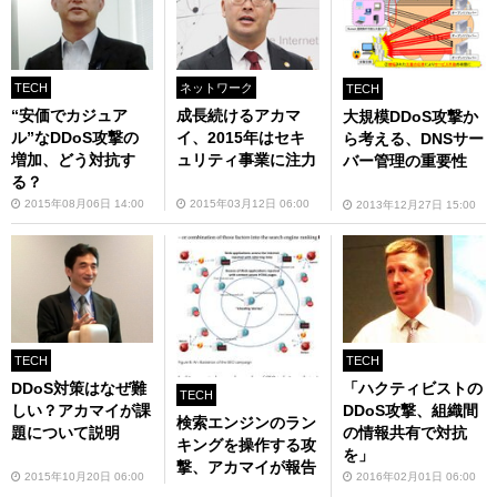
TECH
ネットワーク
TECH
“安価でカジュア
成長続けるアカマ
大規模DDoS攻撃か
ル”なDDoS攻撃の
イ、2015年はセキ
ら考える、DNSサー
増加、どう対抗す
ュリティ事業に注力
バー管理の重要性
る？
2015年08月06日 14:00
2015年03月12日 06:00
2013年12月27日 15:00
TECH
TECH
DDoS対策はなぜ難
「ハクティビストの
TECH
しい？アカマイが課
DDoS攻撃、組織間
検索エンジンのラン
題について説明
の情報共有で対抗
キングを操作する攻
を」
撃、アカマイが報告
2015年10月20日 06:00
2016年02月01日 06:00