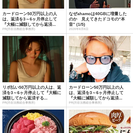
カードローン50万円以上の人
なぜahamoは40GBに増量した
は、返済を3～6ヶ月停止して
のか 見えてきたドコモの“本
『大幅に減額してから返済...
音” (1/5)
PR(渋谷法務総合事務所)
2026年8月6日
リボ払い50万円以上の人は、返
カードローン50万円以上の人
済を3～6ヶ月停止して『大幅に
は、返済を3～6ヶ月停止して
減額してから返済する...
『大幅に減額してから返済...
PR(渋谷法務総合事務所)
PR(渋谷法務総合事務所)