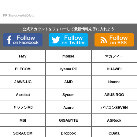
PR Skyrocket株式会社
公式アカウントをフォローして最新情報を手に入れよう
FMV
mouse
マカフィー
ELECOM
iiyama PC
HUAWEI
JAWS-UG
AMD
kintone
Acrobat
Sycom
ASUS ROG
キヤノンMJ
Azure
パソコンSEVEN
MSI
GIGABYTE
ASRock
SORACOM
Dropbox
CData