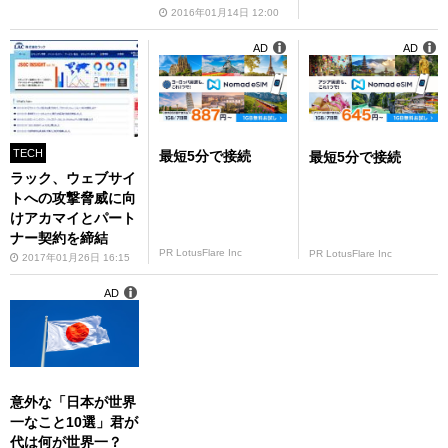
2016年01月14日 12:00
AD
AD
TECH
最短5分で接続
最短5分で接続
ラック、ウェブサイ
トへの攻撃脅威に向
けアカマイとパート
ナー契約を締結
PR LotusFlare Inc
PR LotusFlare Inc
2017年01月26日 16:15
AD
意外な「日本が世界
一なこと10選」君が
代は何が世界一？