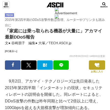
TECH
2015年第2四半期のDDoS攻撃件数は倍増、ルーターやプリンタも踏み
台に
「家庭には乗っ取られる機器が大量に」アカマイ
最新DDoS報告
文● 谷崎朋子 編集● 大塚／TECH.ASCII.jp
[PC表示へ]
2015年09月03日 14時00分更新
お気に入り
9月2日、アカマイ・テクノロジーズは先日発表した
2015年第2四半期「インターネットの現状」セキュリテ
ィレポートの説明会を開催した。同レポートによると、
DDoS攻撃の件数は昨年同期と比べて2倍以上に増え、
100Gbpsを超える大規模攻撃が増加傾向にある。