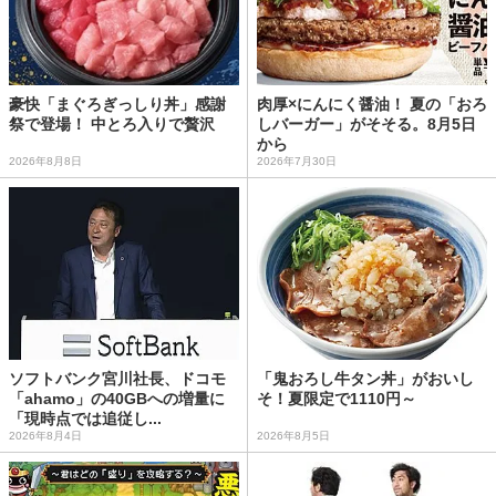
豪快「まぐろぎっしり丼」感謝
肉厚×にんにく醤油！ 夏の「おろ
祭で登場！ 中とろ入りで贅沢
しバーガー」がそそる。8月5日
から
2026年8月8日
2026年7月30日
ソフトバンク宮川社長、ドコモ
「鬼おろし牛タン丼」がおいし
「ahamo」の40GBへの増量に
そ！夏限定で1110円～
「現時点では追従し...
2026年8月4日
2026年8月5日