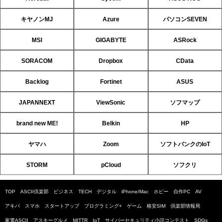
キヤノンMJ
Azure
パソコンSEVEN
MSI
GIGABYTE
ASRock
SORACOM
Dropbox
CData
Backlog
Fortinet
ASUS
JAPANNEXT
ViewSonic
ソフマップ
brand new ME!
Belkin
HP
ヤマハ
Zoom
ソフトバンクのIoT
STORM
pCloud
ソフクリ
TOP
ASCII倶楽部
ビジネス
TECH
デジタル
iPhone/Mac
ホビー
自作PC
AV
アキバ
スマホ
スタートアップ
プログラミング+
ゲーム
格安SIM
倶楽部情報局
家電ASCII
アスキーグルメ
MITTR
IoT
サイバーセキュリティ小説コンテスト
SDGs