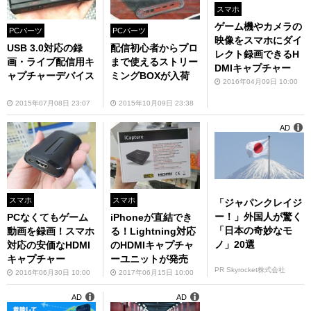
スマホ
ゲーム機やカメラの
PCパーツ
PCパーツ
映像をスマホにダイ
USB 3.0対応の録
配信初心者からプロ
レクト録画できるH
画・ライブ配信用キ
まで使えるストリー
DMIキャプチャー
ャプチャーデバイス
ミングBOXが入荷
2016年04月09日 10:00
2015年07月08日 23:07
2015年10月09日 23:38
AD
スマホ
スマホ
「ジャパンクレイジ
ー！」外国人が驚く
PCなくてもゲーム
iPhoneが直結でき
「日本の奇妙なモ
動画を録画！スマホ
る！Lightning対応
ノ」20選
対応の安価なHDMI
のHDMIキャプチャ
キャプチャー
ーユニットが発売
PR Skyrocket株式会社
2016年06月30日 10:00
2017年06月15日 10:00
AD
AD