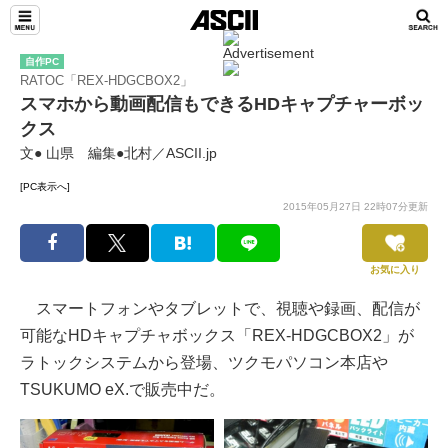
自作PC
RATOC「REX-HDGCBOX2」
スマホから動画配信もできるHDキャプチャーボッ
クス
文● 山県 編集●北村／ASCII.jp
[PC表示へ]
2015年05月27日 22時07分更新
お気に入り
スマートフォンやタブレットで、視聴や録画、配信が
可能なHDキャプチャボックス「REX-HDGCBOX2」が
ラトックシステムから登場、ツクモパソコン本店や
TSUKUMO eX.で販売中だ。