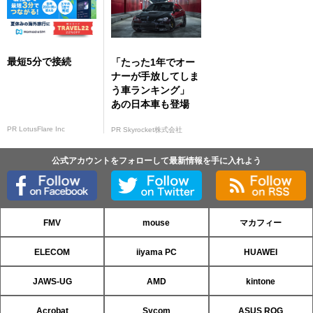
最短5分で接続
「たった1年でオー
ナーが手放してしま
う車ランキング」
あの日本車も登場
PR LotusFlare Inc
PR Skyrocket株式会社
公式アカウントをフォローして最新情報を手に入れよう
FMV
mouse
マカフィー
ELECOM
iiyama PC
HUAWEI
JAWS-UG
AMD
kintone
Acrobat
Sycom
ASUS ROG