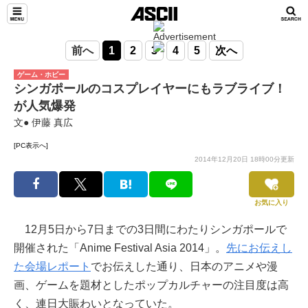
前へ
1
2
3
4
5
次へ
ゲーム・ホビー
シンガポールのコスプレイヤーにもラブライブ！
が人気爆発
文● 伊藤 真広
[PC表示へ]
2014年12月20日 18時00分更新
お気に入り
12月5日から7日までの3日間にわたりシンガポールで
開催された「Anime Festival Asia 2014」。
先にお伝えし
た会場レポート
でお伝えした通り、日本のアニメや漫
画、ゲームを題材としたポップカルチャーの注目度は高
く、連日大賑わいとなっていた。