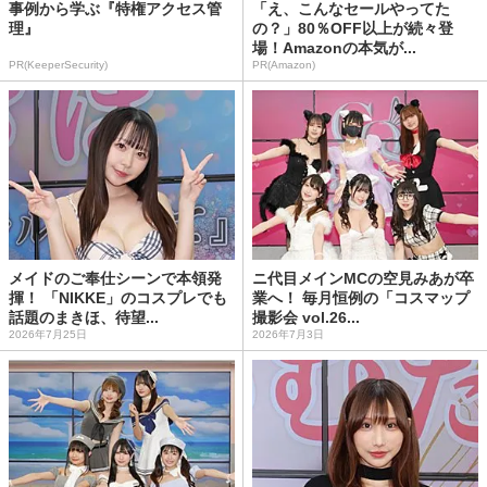
事例から学ぶ『特権アクセス管
「え、こんなセールやってた
理』
の？」80％OFF以上が続々登
場！Amazonの本気が...
PR(KeeperSecurity)
PR(Amazon)
メイドのご奉仕シーンで本領発
ニ代目メインMCの空見みあが卒
揮！ 「NIKKE」のコスプレでも
業へ！ 毎月恒例の「コスマップ
話題のまきほ、待望...
撮影会 vol.26...
2026年7月25日
2026年7月3日