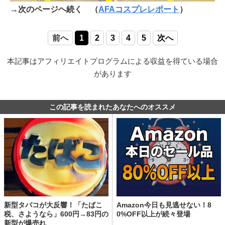
→次のページヘ続く （
AFAコスプレレポート
）
前へ
1
2
3
4
5
次へ
本記事はアフィリエイトプログラムによる収益を得ている場合
があります
この記事を読まれたあなたへのオススメ
新型タバコが大反響！「たばこ
Amazon今日も見逃せない！8
税、さようなら」600円→83円の
0%OFF以上が続々登場
新型が爆売れ