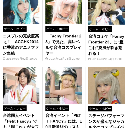
ゲーム・ホビー
ゲーム・ホビー
ゲーム・ホビー
コスプレの完成度高
「Facny Frontier 2
台湾コミケ「Fancy
ぇ！ ACGHK2014
3」で見た、高レベ
Frontier 23」に“艦
に香港のアニメファ
ルな台湾コスプレイ
これ”旋風が吹き荒
ン集結
ヤー
れる！
2014年08月02日 19:00
2014年02月25日 20:00
2014年02月24日 19:00
ゲーム・ホビー
ゲーム・ホビー
ゲーム・ホビー
台湾同人イベント
台湾イベント「PET
ステージパフォーマ
「Petit Fancy」で
IT FANCY」には、1
ンスが盛んなジャカ
も「艦これ」が大フ
0月新番組のコスも
ルタのコスプレイベ