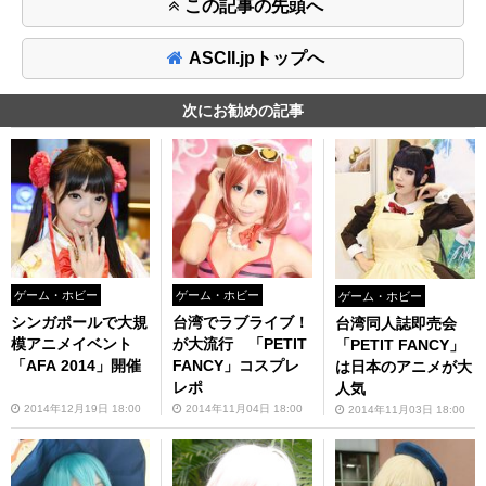
この記事の先頭へ
ASCII.jpトップへ
次にお勧めの記事
ゲーム・ホビー
ゲーム・ホビー
ゲーム・ホビー
シンガポールで大規
台湾でラブライブ！
台湾同人誌即売会
模アニメイベント
が大流行 「PETIT
「PETIT FANCY」
「AFA 2014」開催
FANCY」コスプレ
は日本のアニメが大
レポ
人気
2014年12月19日 18:00
2014年11月04日 18:00
2014年11月03日 18:00