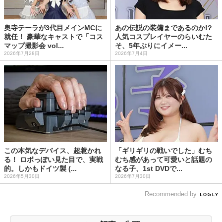
奥寺テーラが3代目メインMCに
あの伝説の装備まであるのか!?
就任！ 豪華なキャストで「コス
人気コスプレイヤーのらいむた
マップ撮影会 vol...
そ、5年ぶりにイメー...
2026年7月28日
2026年7月4日
この本気なデバイス、超惹かれ
「ギリギリの戦いでした」むち
る！ ロボっぽい見た目で、実戦
むち感があって可愛いと話題の
的。しかもドイツ製 (...
なる子、1st DVDで...
2026年5月30日
2026年7月30日
Recommended by