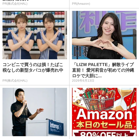
PR(株式会社HAL)
PR(Amazon)
コンビニで買うのは損！たばこ
「LIZM PALETTE」解散ライブ
税なしの新型タバコが爆売れ中
直前！ 愛河莉音が初めての沖縄
ロケで大胆に...
PR(株式会社HAL)
2026年6月13日