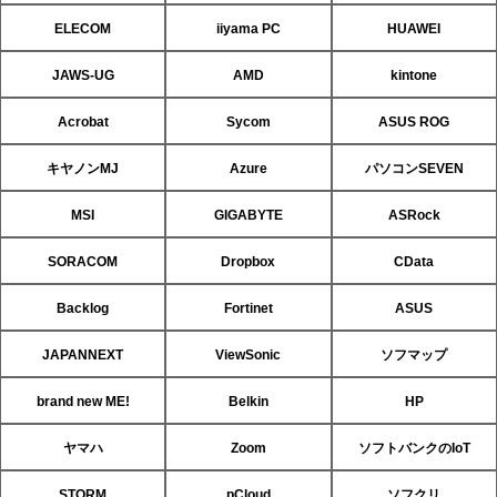
ELECOM
iiyama PC
HUAWEI
JAWS-UG
AMD
kintone
Acrobat
Sycom
ASUS ROG
キヤノンMJ
Azure
パソコンSEVEN
MSI
GIGABYTE
ASRock
SORACOM
Dropbox
CData
Backlog
Fortinet
ASUS
JAPANNEXT
ViewSonic
ソフマップ
brand new ME!
Belkin
HP
ヤマハ
Zoom
ソフトバンクのIoT
STORM
pCloud
ソフクリ