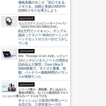
価格高騰の今こそ「安心できる」
メモリを。信頼と実績のADATA
DDR5メモリを導入しよう
sponsored
エムエスアイコンピュータージャパン
「MAESTRO 500 WIRELESS」
約1万円でノイキャン、デュアル
接続ってマジ？ MSIのゲーミング
ヘッドセットのコスパがどうかし
ている
sponsored
MSI「Prestige 13 AI+ A3M」レビュー
13インチビジネスノートの理想を
詰め込んだ新型、Core Ultra 9
386H搭載で、サイズと重量、性
能、バッテリー駆動時間のバラン
スが絶妙だった
sponsored
シリーズ最小・最軽量、申し込みから
最短4営業日。モバイル通信対応でキャ
ッシュレス導入のハードルを下げる
キャッシュレス決済の利用シーン
を広げる 三井住友カードの