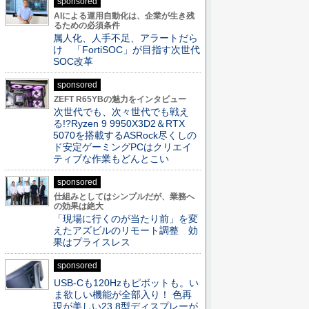
sponsored
AIによる運用自動化は、企業が生き残
るための必須条件
属人化、人手不足、アラートだら
け 「FortiSOC」が目指す次世代
SOC改革
sponsored
ZEFT R65YBの魅力をインタビュー
次世代でも、次々世代でも戦え
る!?Ryzen 9 9950X3D2＆RTX
5070を搭載するASRock尽くしの
ド安定ゲーミングPCはクリエイ
ティブな作業もどんとこい
sponsored
仕組みとしてはシンプルだが、業務へ
の効果は絶大
「現場に行くのが当たり前」を変
えたアズビルのリモート調整 効
果はプライスレス
sponsored
USB-Cも120Hzもピボットも。い
ま欲しい機能が全部入り！ 色再
現が美しい23.8型ディスプレーが