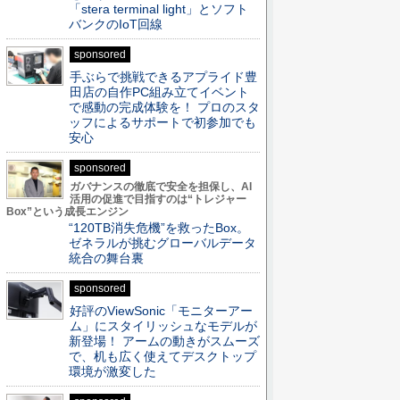
「stera terminal light」とソフト
バンクのIoT回線
sponsored
手ぶらで挑戦できるアプライド豊
田店の自作PC組み立てイベント
で感動の完成体験を！ プロのスタ
ッフによるサポートで初参加でも
安心
sponsored
ガバナンスの徹底で安全を担保し、AI
活用の促進で目指すのは“トレジャー
Box”という成長エンジン
“120TB消失危機”を救ったBox。
ゼネラルが挑むグローバルデータ
統合の舞台裏
sponsored
好評のViewSonic「モニターアー
ム」にスタイリッシュなモデルが
新登場！ アームの動きがスムーズ
で、机も広く使えてデスクトップ
環境が激変した