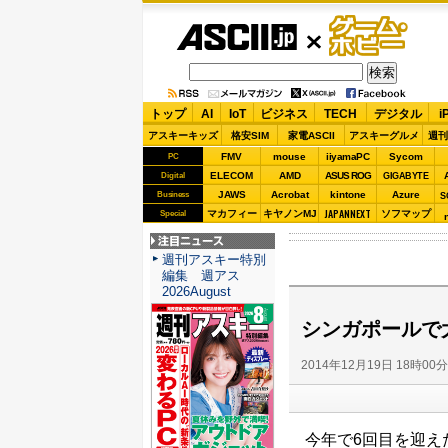
ASCII.jp
ゲーム・
ホビー
トップ
AI
IoT
ビジネス
TECH
デジタル
i
アスキーキッズ
格安SIM
家電ASCII
アスキーグルメ
週刊
FMV
mouse
iiyamaPC
Sycom
PC
ELECOM
AMD
ASUS ROG
Digital
GIGABYTE
JAWS
Acrobat
kintone
Azure
Business
S
JAPANNEXT
マカフィー
キヤノンMJ
ソフマップ
Special
注目ニュース
週刊アスキー特別
編集 週アス
2026August
シンガポールで大
2014年12月19日 18時00
今年で6回目を迎えた