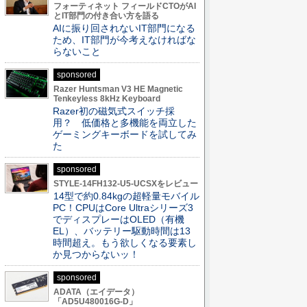
フォーティネット フィールドCTOがAI
とIT部門の付き合い方を語る
AIに振り回されないIT部門になる
ため、IT部門が今考えなければな
らないこと
sponsored
Razer Huntsman V3 HE Magnetic
Tenkeyless 8kHz Keyboard
Razer初の磁気式スイッチ採
用？ 低価格と多機能を両立した
ゲーミングキーボードを試してみ
た
sponsored
STYLE-14FH132-U5-UCSXをレビュー
14型で約0.84kgの超軽量モバイル
PC！CPUはCore Ultraシリーズ3
でディスプレーはOLED（有機
EL）、バッテリー駆動時間は13
時間超え。もう欲しくなる要素し
か見つからないッ！
sponsored
ADATA（エイデータ）
「AD5U480016G-D」