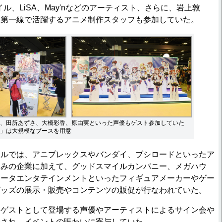
イル、LiSA、May'nなどのアーティスト、さらに、岩上敦
た第一線で活躍するアニメ制作スタッフも参加していた。
、田所あずさ、大橋彩香、原由実といった声優もゲスト参加していた
」は大規模なブースを用意
ルでは、アニプレックスやバンダイ、ブシロードといったア
じみの企業に加えて、グッドスマイルカンパニー、メガハウ
ュータエンタテインメントといったフィギュアメーカーやゲー
グッズの展示・販売やコンテンツの販促が行なわれていた。
ゲストとして登場する声優やアーティストによるサイン会や
催され、イベントの賑わいに寄与していた。