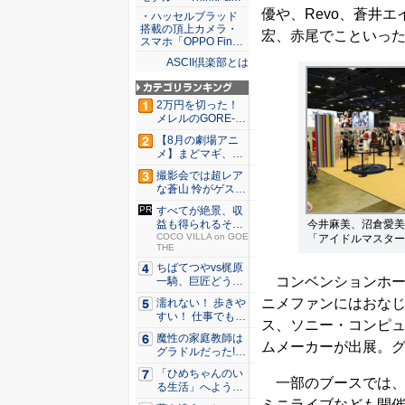
優や、Revo、蒼井エ
・ハッセルブラッド
搭載の頂上カメラ・
宏、赤尾でこといっ
スマホ「OPPO Fin…
ASCII倶楽部とは
2万円を切った！
メレルのGORE-T
E...
【8月の劇場アニ
メ】まどマギ、13
年ぶり...
撮影会では超レア
な蒼山 怜がゲスト
登場！...
すべてが絶景、収
今井麻美、沼倉愛美
益も得られるその
仕組みと...
COCO VILLA on GOE
「アイドルマスター
THE
ちばてつやvs梶原
コンベンションホー
一騎、巨匠どうし
のガチ...
ニメファンにはおな
濡れない！ 歩きや
すい！ 仕事でも履
ス、ソニー・コンピ
ける...
魔性の家庭教師は
ムメーカーが出展。
グラドルだった!?
村雨...
「ひめちゃんのい
一部のブースでは、
る生活」へようこ
そ！ 「...
ミニライブなども開