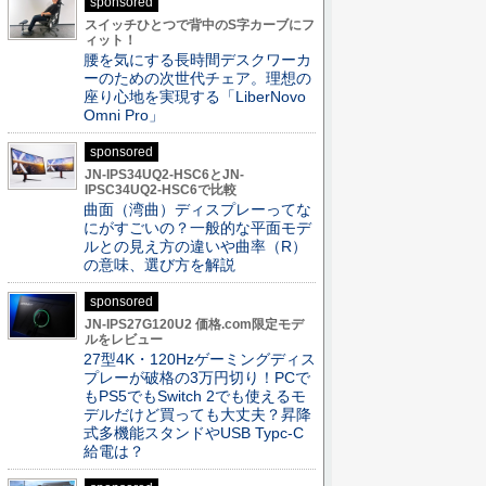
sponsored
スイッチひとつで背中のS字カーブにフ
ィット！
腰を気にする長時間デスクワーカ
ーのための次世代チェア。理想の
座り心地を実現する「LiberNovo
Omni Pro」
sponsored
JN-IPS34UQ2-HSC6とJN-
IPSC34UQ2-HSC6で比較
曲面（湾曲）ディスプレーってな
にがすごいの？一般的な平面モデ
ルとの見え方の違いや曲率（R）
の意味、選び方を解説
sponsored
JN-IPS27G120U2 価格.com限定モデ
ルをレビュー
27型4K・120Hzゲーミングディス
プレーが破格の3万円切り！PCで
もPS5でもSwitch 2でも使えるモ
デルだけど買っても大丈夫？昇降
式多機能スタンドやUSB Typc-C
給電は？