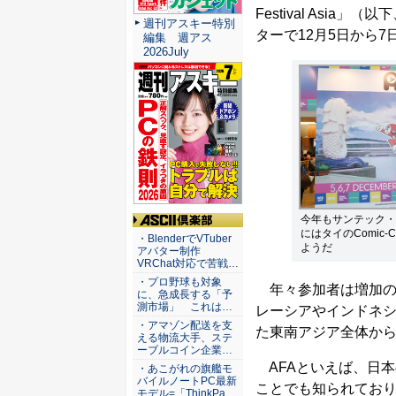
Festival Asi
週刊アスキー特別
ターで12月5日から
編集 週アス
2026July
今年もサンテック・
にはタイのComic
ASCII倶楽部
・BlenderでVTuber
ようだ
アバター制作
VRChat対応で苦戦…
・プロ野球も対象
年々参加者は増加の
に、急成長する「予
測市場」 これは…
レーシアやインドネ
・アマゾン配送を支
た東南アジア全体から
える物流大手、ステ
ーブルコイン企業…
AFAといえば、日
・あこがれの旗艦モ
バイルノートPC最新
ことでも知られてお
モデル=「ThinkPa…