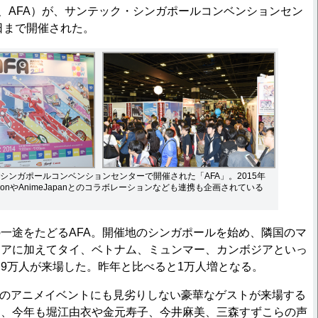
a」（以下、AFA）が、サンテック・シンガポールコンベンションセン
7日まで開催された。
シンガポールコンベンションセンターで開催された「AFA」。2015年
-ConやAnimeJapanとのコラボレーションなども連携も企画されている
一途をたどるAFA。開催地のシンガポールを始め、隣国のマ
シアに加えてタイ、ベトナム、ミュンマー、カンボジアといっ
9万人が来場した。昨年と比べると1万人増となる。
本のアニメイベントにも見劣りしない豪華なゲストが来場する
り、今年も堀江由衣や金元寿子、今井麻美、三森すずこらの声