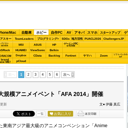
Phone/Mac
自動車
ホビー
自作PC
AV
アキバ
スマホ
ゲ
スタートアップ
アスキー
TeamLeaders
プログラミング+
SDGs
地方活性
PUACL2026
ChallengersJP
パソコン
ゲーミングPC
MSI
ASUS
HP
STORM
SEVEN
ASRock
HUAWEI
ViewSonic
Belkin
ソフトバンクの
Dropbox
CData
Backlog
Fortinet
ヤマハ
Zoom
ORACOM
IoT
brand
pCloud
new ME!
前へ
1
2
3
4
5
6
次へ
規模アニメイベント「AFA 2014」開催
分更新
文● 伊藤 真広
お気に入り
一覧
東南アジア最大級のアニメコンベンション「Anime