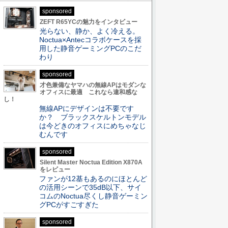
sponsored
ZEFT R65YCの魅力をインタビュー
光らない、静か、よく冷える。
Noctua×Antecコラボケースを採
用した静音ゲーミングPCのこだ
わり
sponsored
才色兼備なヤマハの無線APはモダンな
オフィスに最適 これなら違和感な
し！
無線APにデザインは不要です
か？ ブラックスケルトンモデル
は今どきのオフィスにめちゃなじ
むんです
sponsored
Silent Master Noctua Edition X870A
をレビュー
ファンが12基もあるのにほとんど
の活用シーンで35dB以下、サイ
コムのNoctua尽くし静音ゲーミン
グPCがすごすぎた
sponsored