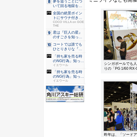
夢を追うことにつ
いて回る地獄を描
く『二階...
全国の絶景ポイン
トにサウナ付きの
シェア別...
COCO VILLA on GOE
THE
君は『巨人の星』
のすごさを知って
いるか？...
コートでは誰でも
ひとりきりな『エ
ースをね...
「持ち家を売る時
のNG行為」知って
シンガポールでも人
るだけ...
イエウール
りの「PG 1/60 
「持ち家を売る時
のNG行為」知って
るだけ...
イエウール
昨年は、「ソードア