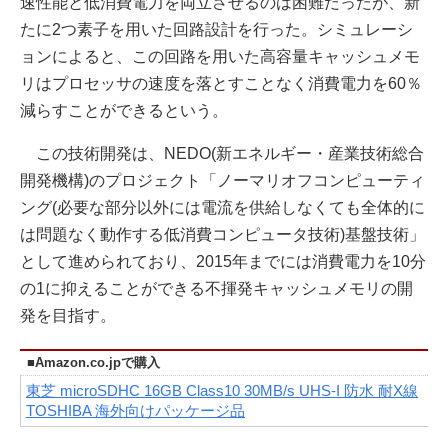
速性能と低消費電力を両立させるのは困難だったが、新
たに2つ素子を用いた回路設計を行った。シミュレーシ
ョンによると、この回路を用いた高容量キャッシュメモ
リはプロセッサの速度を落とすことなく消費電力を60％
減らすことができるという。
この技術開発は、NEDO(新エネルギー・産業技術総合
開発機構)のプロジェクト「ノーマリオフコンピューティ
ング(必要な部分以外には電流を供給しなくても全体的に
は問題なく動作する低消費コンピュータ技術)基盤技術」
として進められており、2015年までには消費電力を10分
の1に抑えることができる不揮発キャッシュメモリの開
発を目指す。
■Amazon.co.jpで購入
東芝 microSDHC 16GB Class10 30MB/s UHS-I 防水 耐X線
TOSHIBA 海外向けパッケージ品