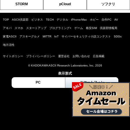
STORM
pCloud
ソフクリ
TOP
ASCII倶楽部
ビジネス
TECH
デジタル
iPhone/Mac
ホビー
自作PC
AV
アキバ
スマホ
スタートアップ
プログラミング+
ゲーム
格安SIM
倶楽部情報局
家電ASCII
アスキーグルメ
MITTR
IoT
サイバーセキュリティ小説コンテスト
SDGs
地方活性
サイトポリシー
プライバシーポリシー
運営会社
お問い合わせ
広告掲載
© KADOKAWA ASCII Research Laboratories, Inc. 2026
表示形式
PC
スマートフォン