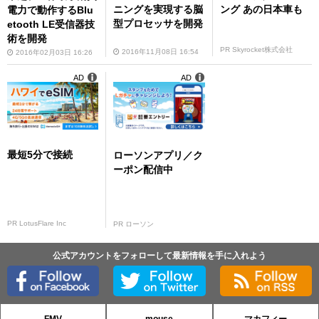
ング あの日本車も
ニングを実現する脳
電力で動作するBlu
型プロセッサを開発
etooth LE受信器技
術を開発
PR Skyrocket株式会社
2016年11月08日 16:54
2016年02月03日 16:26
AD
AD
最短5分で接続
ローソンアプリ／ク
ーポン配信中
PR LotusFlare Inc
PR ローソン
公式アカウントをフォローして最新情報を手に入れよう
FMV
mouse
マカフィー