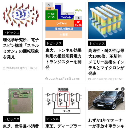
トピックス
理化学研究所、電子
トピックス
トピックス
スピン構造「スキル
東大、トンネル効果
高速性・耐久性は最
ミオン」の回転現象
利用の極低消費電力
大1000倍、革新的
を発見
トランジスターを開
メモリー技術をイン
発
テルとマイクロンが
2014年01月27日 16:06
発表
2014年12月15日 16:05
2015年07月29日 18:58
AD
デジタル
トピックス
わずか1年でオーナ
ーが手放す車ランキ
東芝、ディープラー
東芝、世界最小消費