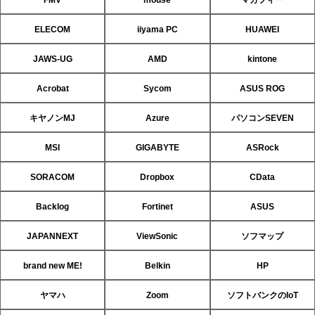
ELECOM
iiyama PC
HUAWEI
JAWS-UG
AMD
kintone
Acrobat
Sycom
ASUS ROG
キヤノンMJ
Azure
パソコンSEVEN
MSI
GIGABYTE
ASRock
SORACOM
Dropbox
CData
Backlog
Fortinet
ASUS
JAPANNEXT
ViewSonic
ソフマップ
brand new ME!
Belkin
HP
ヤマハ
Zoom
ソフトバンクのIoT