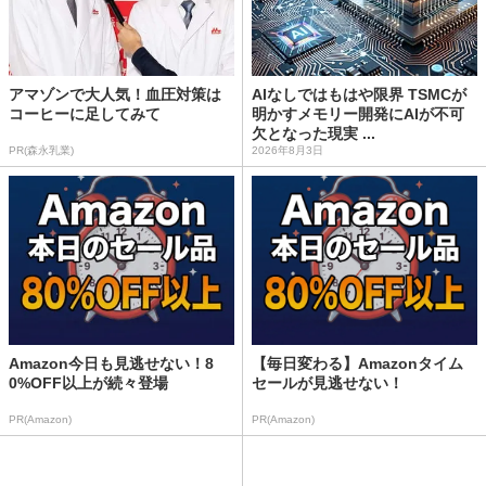
アマゾンで大人気！血圧対策は
AIなしではもはや限界 TSMCが
コーヒーに足してみて
明かすメモリー開発にAIが不可
欠となった現実 ...
PR(森永乳業)
2026年8月3日
Amazon今日も見逃せない！8
【毎日変わる】Amazonタイム
0%OFF以上が続々登場
セールが見逃せない！
PR(Amazon)
PR(Amazon)